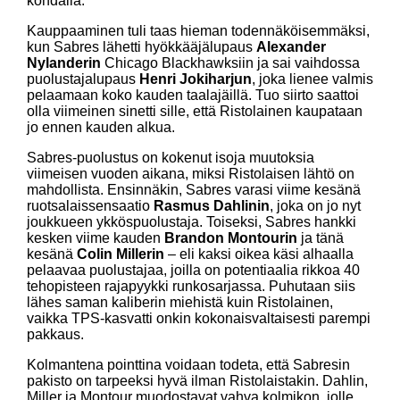
kohdalla.
Kauppaaminen tuli taas hieman todennäköisemmäksi,
kun Sabres lähetti hyökkääjälupaus
Alexander
Nylanderin
Chicago Blackhawksiin ja sai vaihdossa
puolustajalupaus
Henri Jokiharjun
, joka lienee valmis
pelaamaan koko kauden taalajäillä. Tuo siirto saattoi
olla viimeinen sinetti sille, että Ristolainen kaupataan
jo ennen kauden alkua.
Sabres-puolustus on kokenut isoja muutoksia
viimeisen vuoden aikana, miksi Ristolaisen lähtö on
mahdollista. Ensinnäkin, Sabres varasi viime kesänä
ruotsalaissensaatio
Rasmus Dahlinin
, joka on jo nyt
joukkueen ykköspuolustaja. Toiseksi, Sabres hankki
kesken viime kauden
Brandon Montourin
ja tänä
kesänä
Colin Millerin
– eli kaksi oikea käsi alhaalla
pelaavaa puolustajaa, joilla on potentiaalia rikkoa 40
tehopisteen rajapyykki runkosarjassa. Puhutaan siis
lähes saman kaliberin miehistä kuin Ristolainen,
vaikka TPS-kasvatti onkin kokonaisvaltaisesti parempi
pakkaus.
Kolmantena pointtina voidaan todeta, että Sabresin
pakisto on tarpeeksi hyvä ilman Ristolaistakin. Dahlin,
Miller ja Montour muodostavat vahva kolmikon, jolle