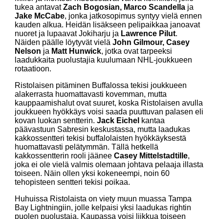
tukea antavat
Zach Bogosian, Marco Scandella
ja
Jake McCabe
, jonka jatkosopimus syntyy vielä ennen
kauden alkua. Heidän lisäkseen pelipaikkaa janoavat
nuoret ja lupaavat Jokiharju ja
Lawrence Pilut
.
Näiden päälle löytyvät vielä
John Gilmour, Casey
Nelson
ja
Matt Hunwick
, jotka ovat tarpeeksi
laadukkaita puolustajia kuulumaan NHL-joukkueen
rotaatioon.
Ristolaisen pitäminen Buffalossa tekisi joukkueen
alakerrasta huomattavasti kovemman, mutta
kauppaamishalut ovat suuret, koska Ristolaisen avulla
joukkueen hyökkäys voisi saada puuttuvan palasen eli
kovan luokan sentterin.
Jack Eichel
kantaa
päävastuun Sabresin keskustassa, mutta laadukas
kakkossentteri tekisi buffalolaisten hyökkäyksestä
huomattavasti pelätymmän. Tällä hetkellä
kakkossentterin rooli jäänee
Casey Mittelstadtille
,
joka ei ole vielä valmis olemaan johtava pelaaja illasta
toiseen. Näin ollen yksi kokeneempi, noin 60
tehopisteen sentteri tekisi poikaa.
Huhuissa Ristolaista on viety muun muassa Tampa
Bay Lightningiin, jolle kelpaisi yksi laadukas rightin
puolen puolustaja. Kaupassa voisi liikkua toiseen