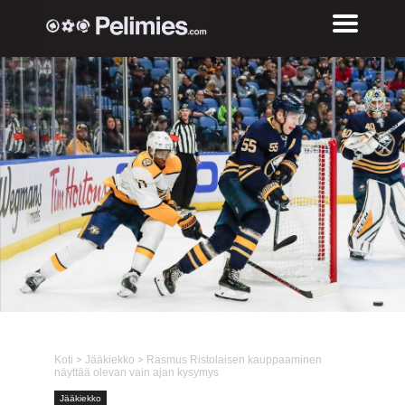
Koti
>
Jääkiekko
>
Rasmus Ristolaisen kauppaaminen
näyttää olevan vain ajan kysymys
Jääkiekko