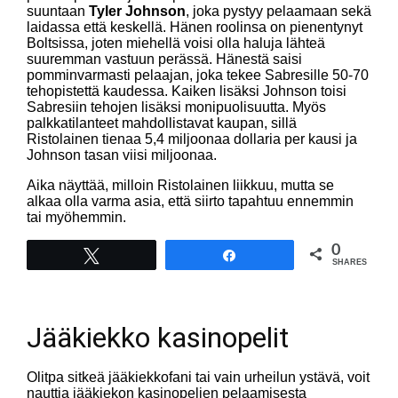
suuntaan
Tyler Johnson
, joka pystyy pelaamaan sekä
laidassa että keskellä. Hänen roolinsa on pienentynyt
Boltsissa, joten miehellä voisi olla haluja lähteä
suuremman vastuun perässä. Hänestä saisi
pomminvarmasti pelaajan, joka tekee Sabresille 50-70
tehopistettä kaudessa. Kaiken lisäksi Johnson toisi
Sabresiin tehojen lisäksi monipuolisuutta. Myös
palkkatilanteet mahdollistavat kaupan, sillä
Ristolainen tienaa 5,4 miljoonaa dollaria per kausi ja
Johnson tasan viisi miljoonaa.
Aika näyttää, milloin Ristolainen liikkuu, mutta se
alkaa olla varma asia, että siirto tapahtuu ennemmin
tai myöhemmin.
0
Tweet
Share
SHARES
Jääkiekko kasinopelit
Olitpa sitkeä jääkiekkofani tai vain urheilun ystävä, voit
nauttia jääkiekon kasinopelien pelaamisesta