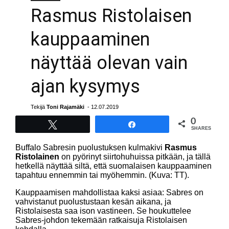
Rasmus Ristolaisen
kauppaaminen
näyttää olevan vain
ajan kysymys
Tekijä
Toni Rajamäki
- 12.07.2019
0
Tweet
Share
SHARES
Buffalo Sabresin puolustuksen kulmakivi
Rasmus
Ristolainen
on pyörinyt siirtohuhuissa pitkään, ja tällä
hetkellä näyttää siltä, että suomalaisen kauppaaminen
tapahtuu ennemmin tai myöhemmin. (Kuva: TT).
Kauppaamisen mahdollistaa kaksi asiaa: Sabres on
vahvistanut puolustustaan kesän aikana, ja
Ristolaisesta saa ison vastineen. Se houkuttelee
Sabres-johdon tekemään ratkaisuja Ristolaisen