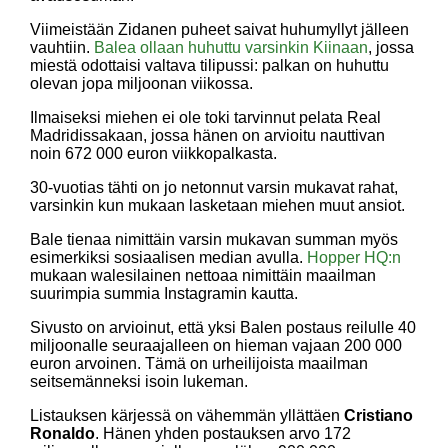
Viimeistään Zidanen puheet saivat huhumyllyt jälleen
vauhtiin.
Balea ollaan huhuttu varsinkin Kiinaan
, jossa
miestä odottaisi valtava tilipussi: palkan on huhuttu
olevan jopa miljoonan viikossa.
Ilmaiseksi miehen ei ole toki tarvinnut pelata Real
Madridissakaan, jossa hänen on arvioitu nauttivan
noin 672 000 euron viikkopalkasta.
30-vuotias tähti on jo netonnut varsin mukavat rahat,
varsinkin kun mukaan lasketaan miehen muut ansiot.
Bale tienaa nimittäin varsin mukavan summan myös
esimerkiksi sosiaalisen median avulla.
Hopper HQ:n
mukaan walesilainen nettoaa nimittäin maailman
suurimpia summia Instagramin kautta.
Sivusto on arvioinut, että yksi Balen postaus reilulle 40
miljoonalle seuraajalleen on hieman vajaan 200 000
euron arvoinen. Tämä on urheilijoista maailman
seitsemänneksi isoin lukeman.
Listauksen kärjessä on vähemmän yllättäen
Cristiano
Ronaldo
. Hänen yhden postauksen arvo 172