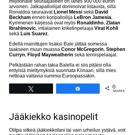
miljoonalle seuraajalleen on lähes 900 000 euron
arvoinen. Jalkapalloilijat dominoivat listausta, sillä
Ronaldoa seuraavat
Lionel Messi
sekä
David
Beckham
ennen koripalloilija
LeBron Jamesia
.
Kymmenen kärjessä ovat myös
Ronaldinho
,
Zlatan
Ibrahimovic
, intialainen kriketinpelaaja
Virat Kohli
sekä
Luis Suarez
.
Edellä mainittujen lisäksi Bale jättää somessa
taakseen muun muassa
Conor McGregorin
,
Stephen
Curryn
,
Floyd Mayweatherin
sekä tennispelaajat.
Pelkästään rahan takia Balella ei siis pitäisi olla
erityisiä mieltymyksiä suunnata Kiinaan, sillä mies
nettoaa valtavia summia Euroopassakin.
0
Tweet
Share
SHARES
Jääkiekko kasinopelit
Olitpa sitkeä jääkiekkofani tai vain urheilun ystävä, voit