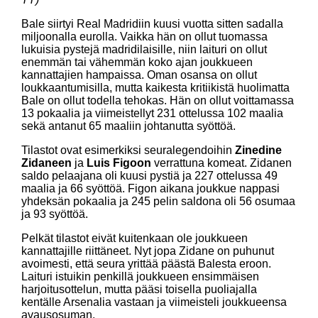
Bale siirtyi Real Madridiin kuusi vuotta sitten sadalla
miljoonalla eurolla. Vaikka hän on ollut tuomassa
lukuisia pystejä madridilaisille, niin laituri on ollut
enemmän tai vähemmän koko ajan joukkueen
kannattajien hampaissa. Oman osansa on ollut
loukkaantumisilla, mutta kaikesta kritiikistä huolimatta
Bale on ollut todella tehokas. Hän on ollut voittamassa
13 pokaalia ja viimeistellyt 231 ottelussa 102 maalia
sekä antanut 65 maaliin johtanutta syöttöä.
Tilastot ovat esimerkiksi seuralegendoihin
Zinedine
Zidaneen
ja
Luis Figoon
verrattuna komeat. Zidanen
saldo pelaajana oli kuusi pystiä ja 227 ottelussa 49
maalia ja 66 syöttöä. Figon aikana joukkue nappasi
yhdeksän pokaalia ja 245 pelin saldona oli 56 osumaa
ja 93 syöttöä.
Pelkät tilastot eivät kuitenkaan ole joukkueen
kannattajille riittäneet. Nyt jopa Zidane on puhunut
avoimesti, että seura yrittää päästä Balesta eroon.
Laituri istuikin penkillä joukkueen ensimmäisen
harjoitusottelun, mutta pääsi toisella puoliajalla
kentälle Arsenalia vastaan ja viimeisteli joukkueensa
avausosuman.