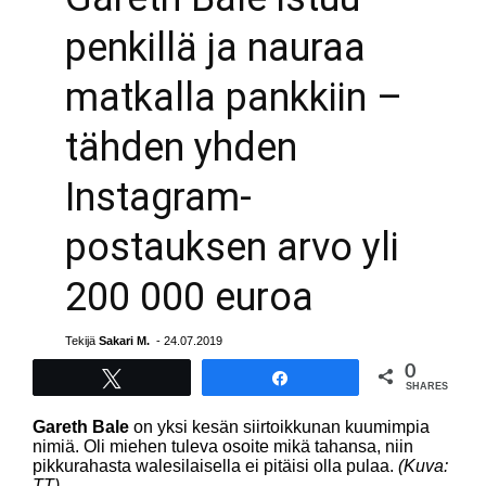
penkillä ja nauraa
matkalla pankkiin –
tähden yhden
Instagram-
postauksen arvo yli
200 000 euroa
Tekijä
Sakari M.
- 24.07.2019
0
Tweet
Share
SHARES
Gareth Bale
on yksi kesän siirtoikkunan kuumimpia
nimiä. Oli miehen tuleva osoite mikä tahansa, niin
pikkurahasta walesilaisella ei pitäisi olla pulaa.
(Kuva:
TT)