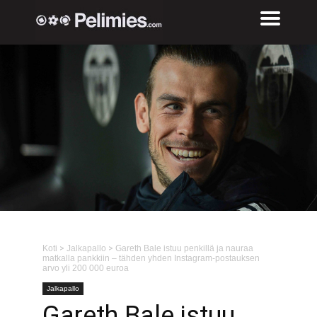
Koti
>
Jalkapallo
>
Gareth Bale istuu penkillä ja nauraa
matkalla pankkiin – tähden yhden Instagram-postauksen
arvo yli 200 000 euroa
Jalkapallo
Gareth Bale istuu