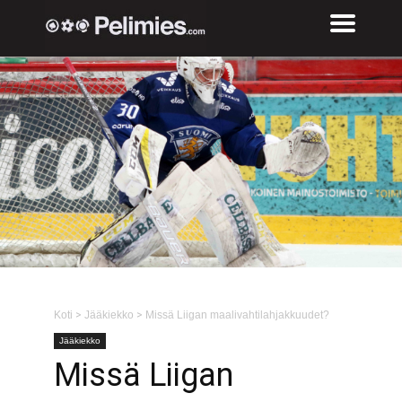
Koti
>
Jääkiekko
>
Missä Liigan maalivahtilahjakkuudet?
Jääkiekko
Missä Liigan