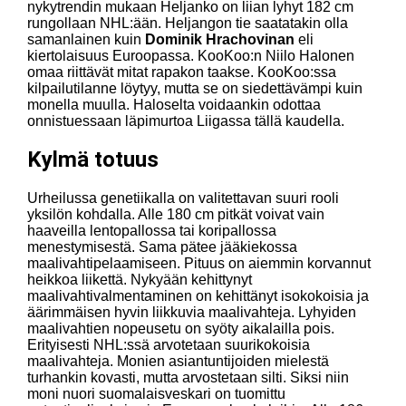
nykytrendin mukaan Heljanko on liian lyhyt 182 cm
rungollaan NHL:ään. Heljangon tie saatatakin olla
samanlainen kuin
Dominik Hrachovinan
eli
kiertolaisuus Euroopassa. KooKoo:n Niilo Halonen
omaa riittävät mitat rapakon taakse. KooKoo:ssa
kilpailutilanne löytyy, mutta se on siedettävämpi kuin
monella muulla. Haloselta voidaankin odottaa
onnistuessaan läpimurtoa Liigassa tällä kaudella.
Kylmä totuus
Urheilussa genetiikalla on valitettavan suuri rooli
yksilön kohdalla. Alle 180 cm pitkät voivat vain
haaveilla lentopallossa tai koripallossa
menestymisestä. Sama pätee jääkiekossa
maalivahtipelaamiseen. Pituus on aiemmin korvannut
heikkoa liikettä. Nykyään kehittynyt
maalivahtivalmentaminen on kehittänyt isokokoisia ja
äärimmäisen hyvin liikkuvia maalivahteja. Lyhyiden
maalivahtien nopeusetu on syöty aikalailla pois.
Erityisesti NHL:ssä arvotetaan suurikokoisia
maalivahteja. Monien asiantuntijoiden mielestä
turhankin kovasti, mutta arvostetaan silti. Siksi niin
moni nuori suomalaisveskari on tuomittu