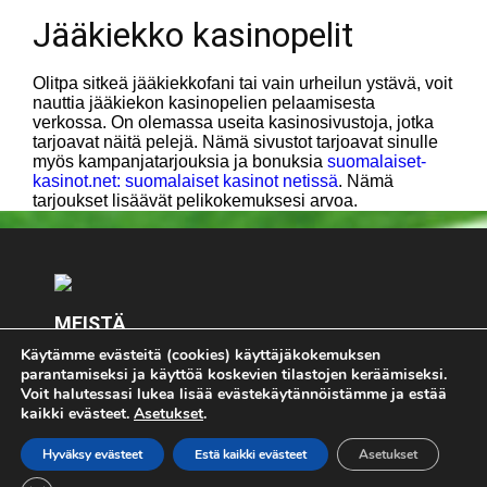
Jääkiekko kasinopelit
Olitpa sitkeä jääkiekkofani tai vain urheilun ystävä, voit
nauttia jääkiekon kasinopelien pelaamisesta
verkossa. On olemassa useita kasinosivustoja, jotka
tarjoavat näitä pelejä. Nämä sivustot tarjoavat sinulle
myös kampanjatarjouksia ja bonuksia
suomalaiset-
kasinot.net: suomalaiset kasinot netissä
. Nämä
tarjoukset lisäävät pelikokemuksesi arvoa.
MEISTÄ
Käytämme evästeitä (cookies) käyttäjäkokemuksen
Keskity olennaiseen - Pelimies.com. Kaikki pelaaminen
parantamiseksi ja käyttöä koskevien tilastojen keräämiseksi.
on K18 - jos pelaat, pelaa vastuullisesti. Jos koet, että
Voit halutessasi lukea lisää evästekäytännöistämme ja estää
pelaaminen on sinulle tai läheisellesi ongelma, lopeta
kaikki evästeet.
Asetukset
.
pelaaminen välittömästi ja ota yhteyttä
riippumattomaan
Peluuri.fi -palveluun.
Hyväksy evästeet
Estä kaikki evästeet
Asetukset
Ota meihin yhteyttä:
toimitus@pelimies.com