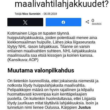
maalivahtilahjakkuudet?
Tekijä
Nico Surenkin
- 06.09.2019
0
Tweet
Share
SHARES
Kotimainen Liiga on tupaten täynnä
huippulahjakkuuksia, joiden potentiaali menee aina
kiekkomaailman huipulle. Lähes joka liigaseurasta
löytyy NHL -tason lahjakkuus. Tilanne on varsin
erilainen maalivahtien suhteen. NHL-lahjakkuuksia
maalinsuulla saa etsiä kissojen ja koirien kanssa.
(Kansikuva: AOP)
Muutama valonpilkahdus
On tietenkin luonnollista, ettei jokaisesta niemestä ja
notkosta löydy huippulahjakasta maalivahtia.
Pelipaikkojen määrä on hyvin rajallinen ja kilpailu
huomattavasti kovempaa kuin kenttäpelaajien
puolella. On kuitenkin huolestuttavaa, ettei Liigasta
löydy juurikaan mitat täyttäviä lahjakkuuksia. Isoin ja
tunnetuin nimi lienee Oulussa. Kärppien
Justus