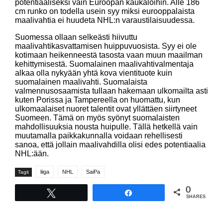
potentiaaliseksi vain Euroopan kaukaloihin. Alle 186
cm runko on todella usein syy miksi eurooppalaista
maalivahtia ei huudeta NHL:n varaustilaisuudessa.
Suomessa ollaan selkeästi hiivuttu
maalivahtikasvattamisen huippuvuosista. Syy ei ole
kotimaan heikenneestä tasosta vaan muun maailman
kehittymisestä. Suomalainen maalivahtivalmentaja
alkaa olla nykyään yhtä kova vientituote kuin
suomalainen maalivahti. Suomalaista
valmennusosaamista tullaan hakemaan ulkomailta asti
kuten Porissa ja Tampereella on huomattu, kun
ulkomaalaiset nuoret talentit ovat yllättäen siirtyneet
Suomeen. Tämä on myös syönyt suomalaisten
mahdollisuuksia nousta huipulle. Tällä hetkellä vain
muutamalla paikkakunnalla voidaan rehellisesti
sanoa, että jollain maalivahdilla olisi edes potentiaalia
NHL:ään.
liiga
NHL
SaiPa
Tagit
0
Tweet
Share
SHARES