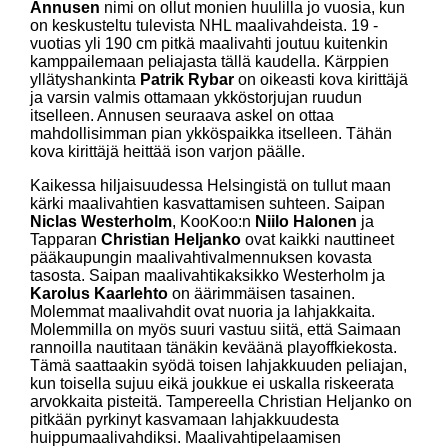
Annusen
nimi on ollut monien huulilla jo vuosia, kun
on keskusteltu tulevista NHL maalivahdeista. 19 -
vuotias yli 190 cm pitkä maalivahti joutuu kuitenkin
kamppailemaan peliajasta tällä kaudella. Kärppien
yllätyshankinta
Patrik Rybar
on oikeasti kova kirittäjä
ja varsin valmis ottamaan ykköstorjujan ruudun
itselleen. Annusen seuraava askel on ottaa
mahdollisimman pian ykköspaikka itselleen. Tähän
kova kirittäjä heittää ison varjon päälle.
Kaikessa hiljaisuudessa Helsingistä on tullut maan
kärki maalivahtien kasvattamisen suhteen. Saipan
Niclas Westerholm
, KooKoo:n
Niilo Halonen
ja
Tapparan
Christian Heljanko
ovat kaikki nauttineet
pääkaupungin maalivahtivalmennuksen kovasta
tasosta. Saipan maalivahtikaksikko Westerholm ja
Karolus Kaarlehto
on äärimmäisen tasainen.
Molemmat maalivahdit ovat nuoria ja lahjakkaita.
Molemmilla on myös suuri vastuu siitä, että Saimaan
rannoilla nautitaan tänäkin keväänä playoffkiekosta.
Tämä saattaakin syödä toisen lahjakkuuden peliajan,
kun toisella sujuu eikä joukkue ei uskalla riskeerata
arvokkaita pisteitä. Tampereella Christian Heljanko on
pitkään pyrkinyt kasvamaan lahjakkuudesta
huippumaalivahdiksi. Maalivahtipelaamisen