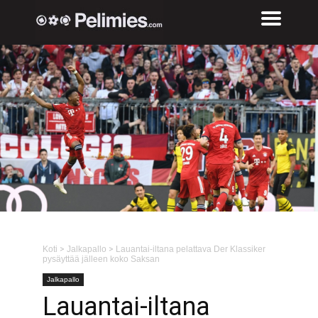
Koti
>
Jalkapallo
>
Lauantai-iltana pelattava Der Klassiker
pysäyttää jälleen koko Saksan
Jalkapallo
Lauantai-iltana