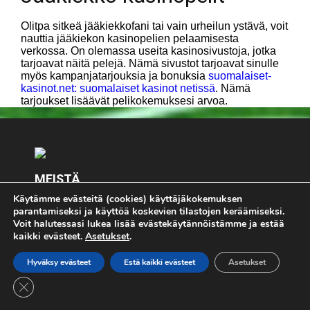
Olitpa sitkeä jääkiekkofani tai vain urheilun ystävä, voit
nauttia jääkiekon kasinopelien pelaamisesta
verkossa. On olemassa useita kasinosivustoja, jotka
tarjoavat näitä pelejä. Nämä sivustot tarjoavat sinulle
myös kampanjatarjouksia ja bonuksia
suomalaiset-
kasinot.net: suomalaiset kasinot netissä
. Nämä
tarjoukset lisäävät pelikokemuksesi arvoa.
MEISTÄ
Käytämme evästeitä (cookies) käyttäjäkokemuksen
Keskity olennaiseen - Pelimies.com. Kaikki pelaaminen
parantamiseksi ja käyttöä koskevien tilastojen keräämiseksi.
on K18 - jos pelaat, pelaa vastuullisesti. Jos koet, että
Voit halutessasi lukea lisää evästekäytännöistämme ja estää
pelaaminen on sinulle tai läheisellesi ongelma, lopeta
kaikki evästeet.
Asetukset
.
pelaaminen välittömästi ja ota yhteyttä
riippumattomaan
Peluuri.fi -palveluun.
Hyväksy evästeet
Estä kaikki evästeet
Asetukset
Ota meihin yhteyttä:
toimitus@pelimies.com
Close GDPR Cookie Banner
© Pelimies.com 2026