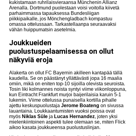
kukistamaan ruhrilaisvieraansa Münchenin Allianz
Arenalla. Dortmund puolestaan voisi voitolla kiivetä
parhaimmassa tapauksessa Bundesliigan
piikkipaikalle, jos Mönchengladbach kompastuu
omassa ottelussaan. Tarkastellaanpa seuraavaksi
vähän huippumatsin asetelmia.
Joukkueiden
puolustuspelaamisessa on ollut
näkyviä eroja
Alakerta on ollut FC Bayernin akilleen kantapää tällä
kaudella. Se on päästänyt yllättävästi jopa 16 maalia
omiin, mikä on eniten top-10 sijoilla olevista seuroista.
Tosin liki kolmannes noista syntyi viime viikonloppuna,
kun Eintracht Frankfurt murjoi baijerilaisia karuin 5-1
lukemin. Viime ottelussa punaisella kortilla pihalle
ajettu keskuspuolustaja
Jerome Boateng
on sivussa
lauantaina. Loukkaantumisten vuoksi poissa ovat
myös
Niklas Süle
ja
Lucas Hernandez
, joten yksi
mielenkiintoinen aspekti tulee olemaan se, miten Flick
aikoo kasata joukkueensa puolustuslinjan.