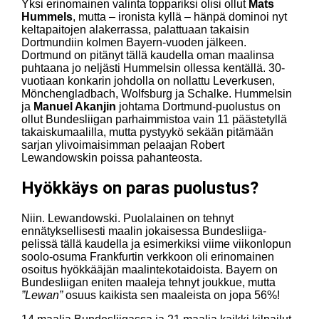
Yksi erinomainen valinta toppariksi olisi ollut
Mats
Hummels
, mutta – ironista kyllä – hänpä dominoi nyt
keltapaitojen alakerrassa, palattuaan takaisin
Dortmundiin kolmen Bayern-vuoden jälkeen.
Dortmund on pitänyt tällä kaudella oman maalinsa
puhtaana jo neljästi Hummelsin ollessa kentällä. 30-
vuotiaan konkarin johdolla on nollattu Leverkusen,
Mönchengladbach, Wolfsburg ja Schalke. Hummelsin
ja
Manuel Akanjin
johtama Dortmund-puolustus on
ollut Bundesliigan parhaimmistoa vain 11 päästetyllä
takaiskumaalilla, mutta pystyykö sekään pitämään
sarjan ylivoimaisimman pelaajan Robert
Lewandowskin poissa pahanteosta.
Hyökkäys on paras puolustus?
Niin. Lewandowski. Puolalainen on tehnyt
ennätyksellisesti maalin jokaisessa Bundesliiga-
pelissä tällä kaudella ja esimerkiksi viime viikonlopun
soolo-osuma Frankfurtin verkkoon oli erinomainen
osoitus hyökkääjän maalintekotaidoista. Bayern on
Bundesliigan eniten maaleja tehnyt joukkue, mutta
”Lewan”
osuus kaikista sen maaleista on jopa 56%!