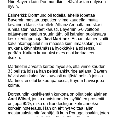
Niin Bayern kuin Dortmundkin tietävät asian erityisen
hyvin.
Esimerkki: Dortmund oli todella lähellä lopettaa
Bayernin mestaruusputken viime kaudella, mutta
keväinen klassikko-ottelu Allianz Arenalla murskasi
ruhrilaisten haaveet karusti. Bayernin 5-0 voittoon
päättyneen ottelun suurin tähti oli isäntien puolustava
keskikenttäpelaaja
Javi Martinez
. Espanjalainen voitti
kaksinkamppailut niin maassa kuin ilmassakin ja oli
mukana käynnistämässä hyökkäyksiä toisensa
perään. Kaiken kruunuksi mies osui kertaalleen
itsekin.
Martinezin arvosta kertoo myös se, että viime kauden
33 pelistä joissa hän pelasi ankkuripelaajana, Bayern
hävisi vain kaksi. Vastaavasti neljästä pelistä joissa
Martinez ei ollut kokoonpanossa, Bayern hävisi jopa
kolme.
Dortmundin keskikentän kurkona on ollut belgialainen
Axel Witsel
, jonka onnistuneiden syöttöjen prosentti
on jopa 95%, mikä on Bundesliigan kolmanneksi
korkein noteeraus. Hän on ehtinyt voittaa läjän
mestaruuksia niin Venäjällä kuin Portugalissakin, joten