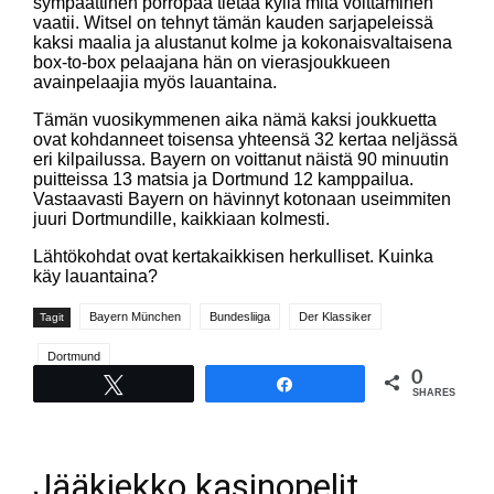
sympaattinen pörröpää tietää kyllä mitä voittaminen
vaatii. Witsel on tehnyt tämän kauden sarjapeleissä
kaksi maalia ja alustanut kolme ja kokonaisvaltaisena
box-to-box pelaajana hän on vierasjoukkueen
avainpelaajia myös lauantaina.
Tämän vuosikymmenen aika nämä kaksi joukkuetta
ovat kohdanneet toisensa yhteensä 32 kertaa neljässä
eri kilpailussa. Bayern on voittanut näistä 90 minuutin
puitteissa 13 matsia ja Dortmund 12 kamppailua.
Vastaavasti Bayern on hävinnyt kotonaan useimmiten
juuri Dortmundille, kaikkiaan kolmesti.
Lähtökohdat ovat kertakaikkisen herkulliset. Kuinka
käy lauantaina?
Bayern München
Bundesliiga
Der Klassiker
Tagit
Dortmund
0
Tweet
Share
SHARES
Jääkiekko kasinopelit