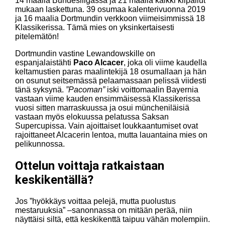
14 maalia Bundesliigassa ja 21 maalia kaikki kilpailut
mukaan laskettuna. 39 osumaa kalenterivuonna 2019
ja 16 maalia Dortmundin verkkoon viimeisimmissä 18
Klassikerissa. Tämä mies on yksinkertaisesti
pitelemätön!
Dortmundin vastine Lewandowskille on
espanjalaistähti
Paco Alcacer
, joka oli viime kaudella
keltamustien paras maalintekijä 18 osumallaan ja hän
on osunut seitsemässä pelaamassaan pelissä viidesti
tänä syksynä.
”Pacoman”
iski voittomaalin Bayernia
vastaan viime kauden ensimmäisessä Klassikerissa
vuosi sitten marraskuussa ja osui müncheniläisiä
vastaan myös elokuussa pelatussa Saksan
Supercupissa. Vain ajoittaiset loukkaantumiset ovat
rajoittaneet Alcacerin lentoa, mutta lauantaina mies on
pelikunnossa.
Ottelun voittaja ratkaistaan
keskikentällä?
Jos ”hyökkäys voittaa pelejä, mutta puolustus
mestaruuksia” –sanonnassa on mitään perää, niin
näyttäisi siltä, että keskikenttä taipuu vähän molempiin.