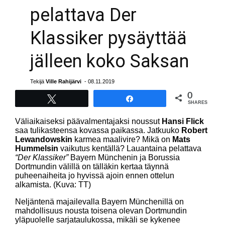
pelattava Der
Klassiker pysäyttää
jälleen koko Saksan
Tekijä
Ville Rahijärvi
- 08.11.2019
0
Tweet
Share
SHARES
Väliaikaiseksi päävalmentajaksi noussut
Hansi Flick
saa tulikasteensa kovassa paikassa. Jatkuuko
Robert
Lewandowskin
karmea maalivire? Mikä on
Mats
Hummelsin
vaikutus kentällä? Lauantaina pelattava
“Der Klassiker”
Bayern Münchenin ja Borussia
Dortmundin välillä on tälläkin kertaa täynnä
puheenaiheita jo hyvissä ajoin ennen ottelun
alkamista. (Kuva: TT)
Neljäntenä majailevalla Bayern Münchenillä on
mahdollisuus nousta toisena olevan Dortmundin
yläpuolelle sarjataulukossa, mikäli se kykenee