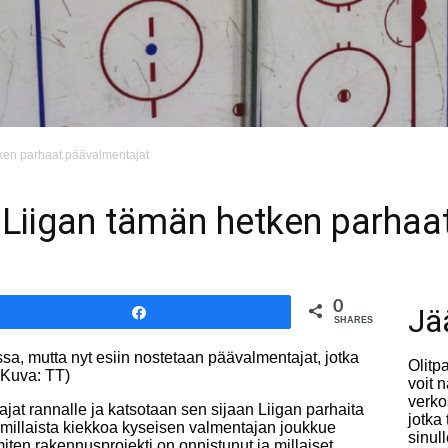
ken parhaat päävalmentajat
 Liigan tämän hetken parhaa
0
Jä
Share
SHARES
sa, mutta nyt esiin nostetaan päävalmentajat, jotka
Olitp
 (Kuva: TT)
voit 
verko
ajat rannalle ja katsotaan sen sijaan Liigan parhaita
jotka
, millaista kiekkoa kyseisen valmentajan joukkue
sinul
iten rakennusprojekti on onnistunut ja millaiset