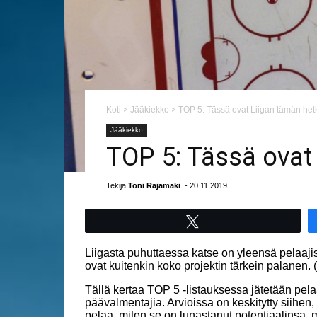
Koti
>
Jääkiekko
>
TOP 5: Tässä ovat Liigan tämän het
Jääkiekko
TOP 5: Tässä ovat
Tekijä
Toni Rajamäki
- 20.11.2019
Tweet
Liigasta puhuttaessa katse on yleensä pelaajis
ovat kuitenkin koko projektin tärkein palanen.
Tällä kertaa TOP 5 -listauksessa jätetään pela
päävalmentajia. Arvioissa on keskitytty siihen
pelaa, miten se on lunastanut potentiaalinsa, m