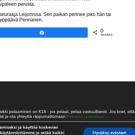
ipaleen perusta.
seuraaja Leijonissa. Sen paikan perinee joko hän tai
 hyppäävä Pennanen.
0
Share
SHARES
kki pelaaminen on K18 - jos pelaat, pelaa vastuullisesti. Jos koet, että 
ti ja ota yhteyttä riippumattomaan
Peluuri.fi -palveluun.
es.com
amiseksi ja käyttöä koskevien
tekäytännöistämme ja estää kaikki
Hyväksy evästeet