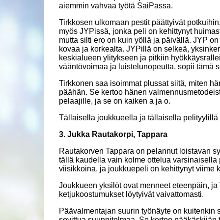
aiemmin vahvaa työtä SaiPassa.
Tirkkosen ulkomaan pestit päättyivät potkuihin,
myös JYPissä, jonka peli on kehittynyt huimas
mutta silti ero on kuin yöllä ja päivällä. JYP on
kovaa ja korkealta. JYPillä on selkeä, yksink
keskialueen ylitykseen ja pitkiin hyökkäysralle
vääntövoimaa ja luistelunopeutta, sopii tämä sel
Tirkkonen saa isoimmat plussat siitä, miten hä
päähän. Se kertoo hänen valmennusmetodeista 
pelaajille, ja se on kaiken a ja o.
Tällaisella joukkueella ja tällaisella pelityyli
3. Jukka Rautakorpi, Tappara
Rautakorven Tappara on pelannut loistavan sy
tällä kaudella vain kolme ottelua varsinaisell
viisikkoina, ja joukkuepeli on kehittynyt viime
Joukkueen yksilöt ovat menneet eteenpäin, ja 
ketjukoostumukset löytyivät vaivattomasti.
Päävalmentajan suurin työnäyte on kuitenkin s
sovittua suunnitelmaa. Se kertoo pääkäskijän t