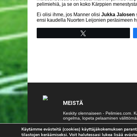
pelimiehiä, ja se on koko Kärppien menestysta
Ei olisi ihme, jos Manner olisi
Jukka Jalosen
ensi kaudella Nuorten Leijonien peräsimeen
Tweet
MEISTÄ
Keskity olennaiseen - Pelimies.com. Kai
ongelma, lopeta pelaaminen välittömäs
Ota meihin yhteyttä:
toimitus@pelimi
Käytämme evästeitä (cookies) käyttäjäkokemuksen parant
tilastojen keräämiseksi. Voit halutessasi lukea lisää eväs