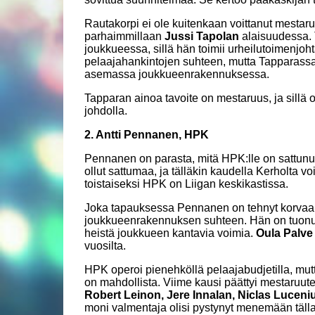
Rautakorpi ei ole kuitenkaan voittanut mestaru
parhaimmillaan
Jussi Tapolan
alaisuudessa. 
joukkueessa, sillä hän toimii urheilutoimenjoh
pelaajahankintojen suhteen, mutta Tapparass
asemassa joukkueenrakennuksessa.
Tapparan ainoa tavoite on mestaruus, ja sill
johdolla.
2. Antti Pennanen, HPK
Pennanen on parasta, mitä HPK:lle on sattunu
ollut sattumaa, ja tälläkin kaudella Kerholta v
toistaiseksi HPK on Liigan keskikastissa.
Joka tapauksessa Pennanen on tehnyt korvaama
joukkueenrakennuksen suhteen. Hän on tuonut 
heistä joukkueen kantavia voimia.
Oula Palv
vuosilta.
HPK operoi pienehköllä pelaajabudjetilla, mutta
on mahdollista. Viime kausi päättyi mestaruute
Robert Leinon, Jere Innalan, Niclas Lucen
moni valmentaja olisi pystynyt menemään tälla