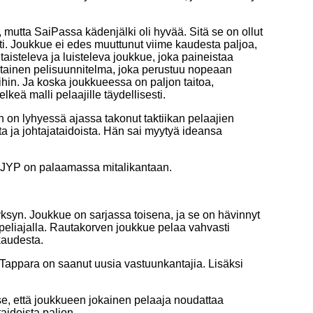
 mutta SaiPassa kädenjälki oli hyvää. Sitä se on ollut
ti. Joukkue ei edes muuttunut viime kaudesta paljoa,
 taisteleva ja luisteleva joukkue, joka paineistaa
ertainen pelisuunnitelma, joka perustuu nopeaan
ihin. Ja koska joukkueessa on paljon taitoa,
keä malli pelaajille täydellisesti.
n on lyhyessä ajassa takonut taktiikan pelaajien
ja johtajataidoista. Hän sai myytyä ideansa
llä JYP on palaamassa mitalikantaan.
ksyn. Joukkue on sarjassa toisena, ja se on hävinnyt
a peliajalla. Rautakorven joukkue pelaa vahvasti
 kaudesta.
Tappara on saanut uusia vastuunkantajia. Lisäksi
e, että joukkueen jokainen pelaaja noudattaa
aidoista paljon.