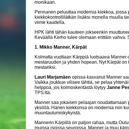
monikaan.
Pennanen peluuttaa modernia kiekkoa, jossa pel
kiekkokontrollilätkän lisäksi monella muulla t
viime kaudella.
HPK lähti tähän kauteen jokseenkin muuttuneen
Keväällä Kerho tulee olemaan erittäin vahva.
1. Mikko Manner, Kärpät
Kolmatta vuottaan Kärppiä luotsaava Manner o
mestaruuden ja yhden hopean. Nyt Kärpät on ta
mestariksi.
Lauri Marjamäen
opissa kasvanut Manner saa
Vaikka joukkue vilisee tähtiä, se pelaa yhtenä
helppoa, jos kolmoskentästä löytyy
Janne Pe
TPS:ltä.
Manner saa jokaisen pelaajan noudattamaan p
yksilöä. Hänen kiekkonsa on modernia niin kuin
muuntautumiskykyistä.
Mannerin Kärpillä on paljon rahaa, mutta Oulus
muissa isoissa seuroissa. Manner ja muu kär