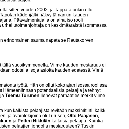
utta sitten vuoden 2003, ja Tappara onkin ollut
Tapolan kädenjälki näkyy tämänkin kauden
tajana. Päävalmentajalla on aina iso rooli
a urheilutoimenjohtaja on keskimääräistä isommassa
ä on erinomainen sauma napata se Rautakorven
t tällä vuosikymmenellä. Viime kauden mestaruus ei
oidaan odotella isoja asioita kauden edetessä. Vielä
tonta työtä. Hän on ollut koko ajan isossa roolissa
Hämeenlinnaan potentiaalisia pelaajia ja tehnyt
e
ja
Teemu Turunen
lienevät parhaat esimerkit viime
 kun kaikista pelaajista revitään maksimit irti, kaikki
en, ja avaintekijöinä oli Turusen,
Otto Paajasen,
iuksen
ja
Petteri Nikkilän
kaltaisia pelaajia. Kuinka
isten pelaajien johdolla mestaruuteen? Tuskin