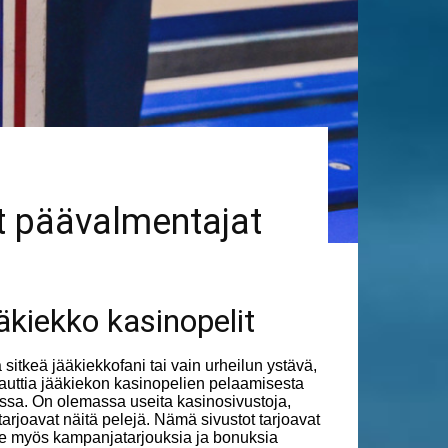
t päävalmentajat
äkiekko kasinopelit
a sitkeä jääkiekkofani tai vain urheilun ystävä,
nauttia jääkiekon kasinopelien pelaamisesta
ssa. On olemassa useita kasinosivustoja,
 tarjoavat näitä pelejä. Nämä sivustot tarjoavat
le myös kampanjatarjouksia ja bonuksia