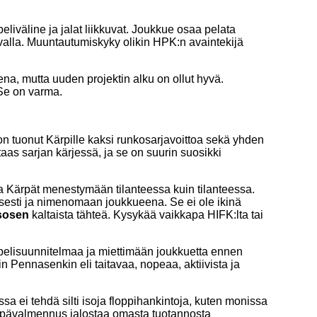
iväline ja jalat liikkuvat. Joukkue osaa pelata
avalla. Muuntautumiskyky olikin HPK:n avaintekijä
a, mutta uuden projektin alku on ollut hyvä.
 Se on varma.
n tuonut Kärpille kaksi runkosarjavoittoa sekä yhden
as sarjan kärjessä, ja se on suurin suosikki
 Kärpät menestymään tilanteessa kuin tilanteessa.
isesti ja nimenomaan joukkueena. Se ei ole ikinä
sosen
kaltaista tähteä. Kysykää vaikkapa HIFK:lta tai
elisuunnitelmaa ja miettimään joukkuetta ennen
 Pennasenkin eli taitavaa, nopeaa, aktiivista ja
sa ei tehdä silti isoja floppihankintoja, kuten monissa
ppävalmennus jalostaa omasta tuotannosta