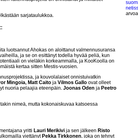
suoma
netis
arvoa
pelkästään sarjataulukkoa.
:
ta luotsannut Ahokas on aloittanut valmennusuransa
iheilla, ja se on esittänyt todella hyvää peliä, kun
otentiaali on vieläkin korkeammalla, ja KooKoolla on
mäistä kertaa sitten Mestis-vuosien.
sprojektissa, ja kouvolalaiset onnistuivatkin
or Mingoia, Matt Caito
ja
Vilmos Gallo
ovat olleet
t nuoria pelaajia eteenpäin.
Joonas Oden
ja
Peetro
uutakin nimeä, mutta kokonaiskuvaa katsoessa
entajana yritti
Lauri Merikivi
ja sen jälkeen
Risto
 ulkomailla viettänyt
Pekka Tirkkonen
, joka on tehnyt