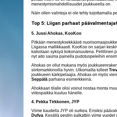
menestymismahdollisuudet joukkueella on.
Näin ollen valintoja ei ole tehty tuijottamalla 
Top 5: Liigan parhaat päävalmentajat
5. Jussi Ahokas, KooKoo
Pitkään menestyksekkäästi nuorisomaajoukkei
Liigassa mallikkaasti. KooKoo on sarjan keskiva
katsotaan syksyä kokonaisuutena. Pelillinen p
nyt aito sauma painella pudotuspeleihin ensim
Ahokas on ollut mukana myös joukkueenrakennu
siirtomarkkinoilla hyvin. Ulkomailta tulleet
Trev
joukkueen kärkipelaajia. Ahokas on myös vieny
Seppälä
parhaina esimerkkeinä.
Ahokkaan tilalle olisi voinut nostaa monta m
viitospaikka kuuluu hänelle.
4. Pekka Tirkkonen, JYP
Viime kaudella JYP oli surkea. Ensiksi päävalm
Dufva
. Kesällä pestiin palkattiin viime vuodet