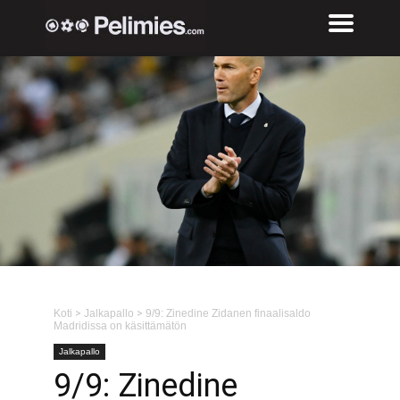
Koti
>
Jalkapallo
>
9/9: Zinedine Zidanen finaalisaldo
Madridissa on käsittämätön
Jalkapallo
9/9: Zinedine