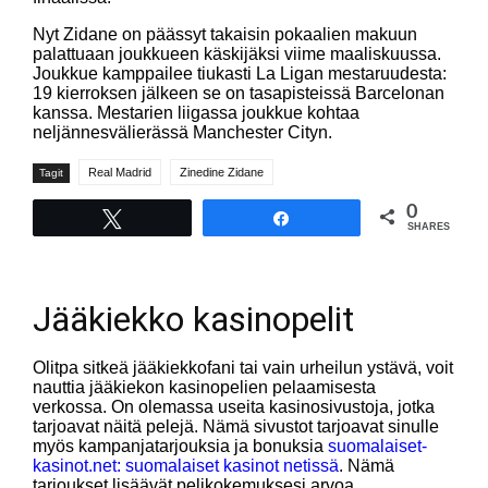
Nyt Zidane on päässyt takaisin pokaalien makuun
palattuaan joukkueen käskijäksi viime maaliskuussa.
Joukkue kamppailee tiukasti La Ligan mestaruudesta:
19 kierroksen jälkeen se on tasapisteissä Barcelonan
kanssa. Mestarien liigassa joukkue kohtaa
neljännesvälierässä Manchester Cityn.
Real Madrid
Zinedine Zidane
Tagit
0
Tweet
Share
SHARES
Jääkiekko kasinopelit
Olitpa sitkeä jääkiekkofani tai vain urheilun ystävä, voit
nauttia jääkiekon kasinopelien pelaamisesta
verkossa. On olemassa useita kasinosivustoja, jotka
tarjoavat näitä pelejä. Nämä sivustot tarjoavat sinulle
myös kampanjatarjouksia ja bonuksia
suomalaiset-
kasinot.net: suomalaiset kasinot netissä
. Nämä
tarjoukset lisäävät pelikokemuksesi arvoa.