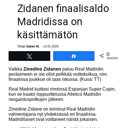
Zidanen finaalisaldo
Madridissa on
käsittämätön
Tekijä
Sakari M.
- 13.01.2020
0
Tweet
Share
SHARES
Vaikka
Zinedine Zidanen
paluu Real Madridin
peräsimeen ei ole ollut pelkkää voittokulkua, niin
finaalissa joukkue oli taas iskussa. (Kuva: TT)
Real Madrid kuittasi nimiinsä Espanjan Super Cupin,
kun se kaatoi loppuottelussa Atletico Madridin
rangaistuspotkujen jälkeen.
Zinedine Zidane on toiminut Real Madridin
valmentajana nyt yhdeksässä eri finaalissa.
Madridilaiset ovat voittaneet näistä jokaisen.