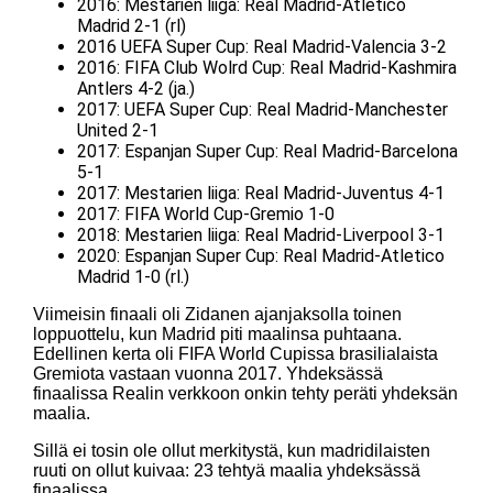
2016: Mestarien liiga: Real Madrid-Atletico
Madrid 2-1 (rl)
2016 UEFA Super Cup: Real Madrid-Valencia 3-2
2016: FIFA Club Wolrd Cup: Real Madrid-Kashmira
Antlers 4-2 (ja.)
2017: UEFA Super Cup: Real Madrid-Manchester
United 2-1
2017: Espanjan Super Cup: Real Madrid-Barcelona
5-1
2017: Mestarien liiga: Real Madrid-Juventus 4-1
2017: FIFA World Cup-Gremio 1-0
2018: Mestarien liiga: Real Madrid-Liverpool 3-1
2020: Espanjan Super Cup: Real Madrid-Atletico
Madrid 1-0 (rl.)
Viimeisin finaali oli Zidanen ajanjaksolla toinen
loppuottelu, kun Madrid piti maalinsa puhtaana.
Edellinen kerta oli FIFA World Cupissa brasilialaista
Gremiota vastaan vuonna 2017. Yhdeksässä
finaalissa Realin verkkoon onkin tehty peräti yhdeksän
maalia.
Sillä ei tosin ole ollut merkitystä, kun madridilaisten
ruuti on ollut kuivaa: 23 tehtyä maalia yhdeksässä
finaalissa.