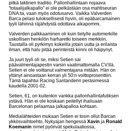
pitkä taktinen traditio. Pallonhallintaan nojaava
“totaalijalkapallo” ei ole pelkästään osa mahtiseuran
DNA:ta, vaan myös odotusarvo. Vaikka Valverden
Barca pelasi tuloksellisesti hyvin, oli epäbarcamainen
tyyli lähinnä räjähdystä odottava aikapommi.
Valverden palkkaaminen oli kuin tietylle automerkille
uskollisen henkilön harharetki toiseen merkkiin.
Taustalla oli pyrkimys kokeilla jotain uutta ja erilaista
ilman, että halu pitää perinteistä kiinni oli häipynyt.
Ja juuri tyyli oli se, miksi Setien sai
päävalmentajapestin varsin vaatimattomalla CV:llä.
Setien ei ole voittanut valmentajana mitään. Hän on
yltänyt ainoastaan kerran yli 50:n voittoprosenttiin.
Tämä tapahtui Racing Santanderin peräsimessä
kaudella 2001-02.
Setien, 61, on kuitenkin vankka pallonhallintafutiksen
ystävä. Hän ei ole koskaan peitellyt ihailuaan
Barcelonan pelaamaa jalkapalloa kohtaan.
Medialähteiden mukaan Setien ei tosin ollut Barcan
ykkösvaihtoehto. Nykyajan hengessä
Xavin
ja
Ronald
Koemanin
nimet pyörivät spekulaatiossa,