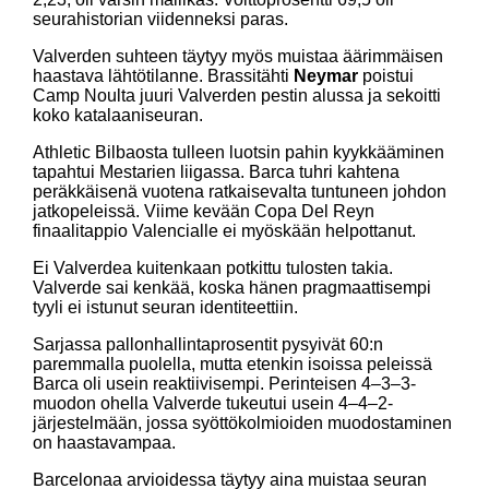
seurahistorian viidenneksi paras.
Valverden suhteen täytyy myös muistaa äärimmäisen
haastava lähtötilanne. Brassitähti
Neymar
poistui
Camp Noulta juuri Valverden pestin alussa ja sekoitti
koko katalaaniseuran.
Athletic Bilbaosta tulleen luotsin pahin kyykkääminen
tapahtui Mestarien liigassa. Barca tuhri kahtena
peräkkäisenä vuotena ratkaisevalta tuntuneen johdon
jatkopeleissä. Viime kevään Copa Del Reyn
finaalitappio Valencialle ei myöskään helpottanut.
Ei Valverdea kuitenkaan potkittu tulosten takia.
Valverde sai kenkää, koska hänen pragmaattisempi
tyyli ei istunut seuran identiteettiin.
Sarjassa pallonhallintaprosentit pysyivät 60:n
paremmalla puolella, mutta etenkin isoissa peleissä
Barca oli usein reaktiivisempi. Perinteisen 4–3–3-
muodon ohella Valverde tukeutui usein 4–4–2-
järjestelmään, jossa syöttökolmioiden muodostaminen
on haastavampaa.
Barcelonaa arvioidessa täytyy aina muistaa seuran