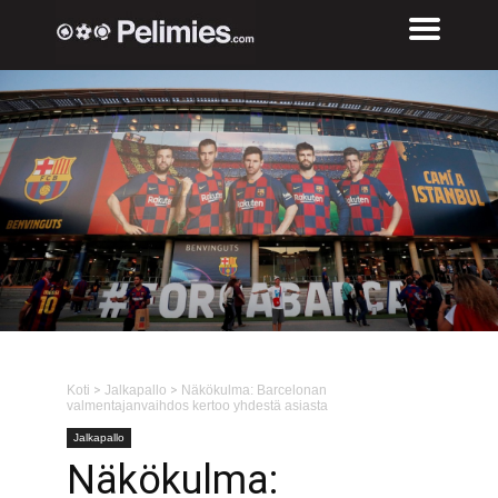
Koti
>
Jalkapallo
>
Näkökulma: Barcelonan
valmentajanvaihdos kertoo yhdestä asiasta
Jalkapallo
Näkökulma: