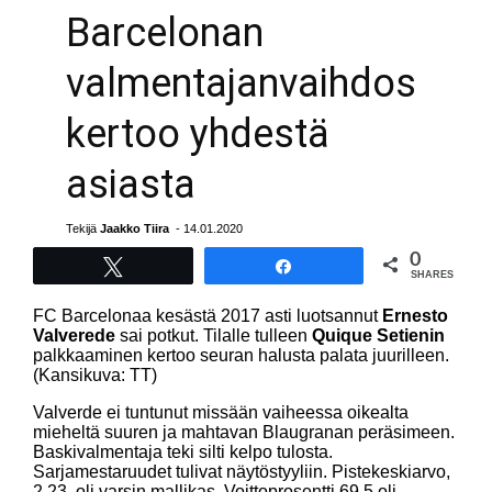
Barcelonan
valmentajanvaihdos
kertoo yhdestä
asiasta
Tekijä
Jaakko Tiira
- 14.01.2020
0
Tweet
Share
SHARES
FC Barcelonaa kesästä 2017 asti luotsannut
Ernesto
Valverede
sai potkut. Tilalle tulleen
Quique Setienin
palkkaaminen kertoo seuran halusta palata juurilleen.
(Kansikuva: TT)
Valverde ei tuntunut missään vaiheessa oikealta
mieheltä suuren ja mahtavan Blaugranan peräsimeen.
Baskivalmentaja teki silti kelpo tulosta.
Sarjamestaruudet tulivat näytöstyyliin. Pistekeskiarvo,
2,23, oli varsin mallikas. Voittoprosentti 69,5 oli