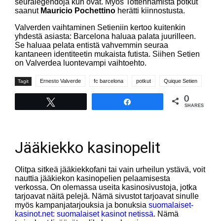
seuralegendoja kun ovat. Myös Tottenhamista potkut
saanut
Mauricio Pochettino
herätti kiinnostusta.
Valverden vaihtaminen Setieniin kertoo kuitenkin
yhdestä asiasta: Barcelona haluaa palata juurilleen.
Se haluaa pelata entistä vahvemmin seuraa
kantaneen identiteetin mukaista futista. Siihen Setien
on Valverdea luontevampi vaihtoehto.
Ernesto Valverde
fc barcelona
potkut
Quique Setien
Tagit
0
Tweet
Share
SHARES
Jääkiekko kasinopelit
Olitpa sitkeä jääkiekkofani tai vain urheilun ystävä, voit
nauttia jääkiekon kasinopelien pelaamisesta
verkossa. On olemassa useita kasinosivustoja, jotka
tarjoavat näitä pelejä. Nämä sivustot tarjoavat sinulle
myös kampanjatarjouksia ja bonuksia
suomalaiset-
kasinot.net: suomalaiset kasinot netissä
. Nämä