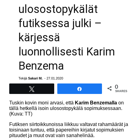
ulosostopykälät
futiksessa julki –
kärjessä
luonnollisesti Karim
Benzema
Tekijä
Sakari M.
- 27.01.2020
0
Tweet
Share
SHARES
Tuskin kovin moni arvasi, että
Karim Benzemalla
on
tällä hetkellä isoin ulosostopykälä sopimuksessaan.
(Kuva: TT)
Futiksen siirtoikkunoissa liikkuu valtavat rahamäärät ja
toisinaan tuntuu, että papereihin kirjatut sopimuksien
pituudet ja muut ovat vain sanahelinää.