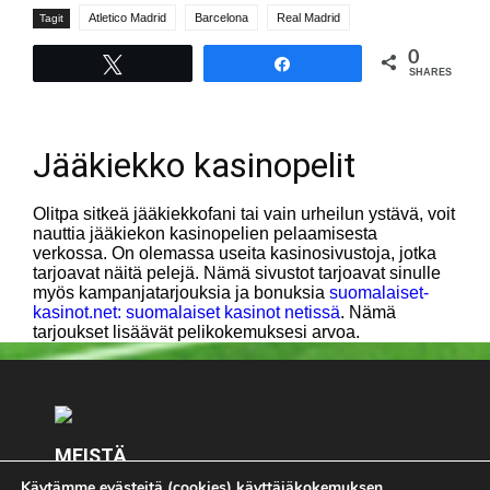
Atletico Madrid
Barcelona
Real Madrid
Tagit
0
Tweet
Share
SHARES
Jääkiekko kasinopelit
Olitpa sitkeä jääkiekkofani tai vain urheilun ystävä, voit
nauttia jääkiekon kasinopelien pelaamisesta
verkossa. On olemassa useita kasinosivustoja, jotka
tarjoavat näitä pelejä. Nämä sivustot tarjoavat sinulle
myös kampanjatarjouksia ja bonuksia
suomalaiset-
kasinot.net: suomalaiset kasinot netissä
. Nämä
tarjoukset lisäävät pelikokemuksesi arvoa.
MEISTÄ
Käytämme evästeitä (cookies) käyttäjäkokemuksen