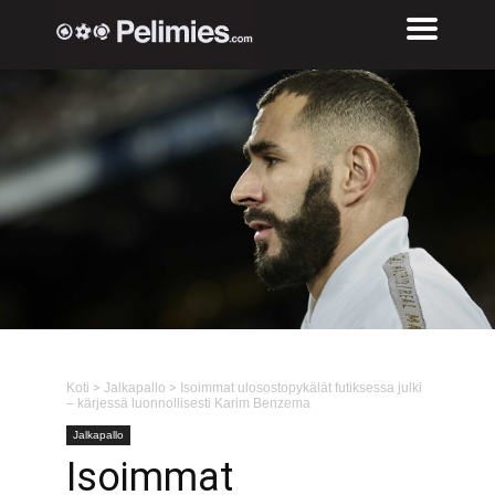
Koti
>
Jalkapallo
>
Isoimmat ulosostopykälät futiksessa julki
– kärjessä luonnollisesti Karim Benzema
Jalkapallo
Isoimmat