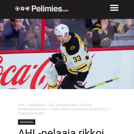
Koti
>
Jääkiekko
>
AHL-pelaaja rikkoi Charan
lämäriennätyksen – myös nämä laukaukset jäivät NHL:n
historiankirjoihin
Jääkiekko
AHL-pelaaja rikkoi