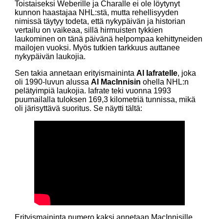
Toistaiseksi Weberille ja Charalle ei ole löytynyt
kunnon haastajaa NHL:stä, mutta rehellisyyden
nimissä täytyy todeta, että nykypäivän ja historian
vertailu on vaikeaa, sillä hirmuisten tykkien
laukominen on tänä päivänä helpompaa kehittyneiden
mailojen vuoksi. Myös tutkien tarkkuus auttanee
nykypäivän laukojia.
Sen takia annetaan erityismaininta
Al Iafratelle
, joka
oli 1990-luvun alussa
Al MacInnisin
ohella NHL:n
pelätyimpiä laukojia. Iafrate teki vuonna 1993
puumailalla tuloksen 169,3 kilometriä tunnissa, mikä
oli järisyttävä suoritus. Se näytti tältä:
Erityismaininta numero kaksi annetaan MacInnisille,