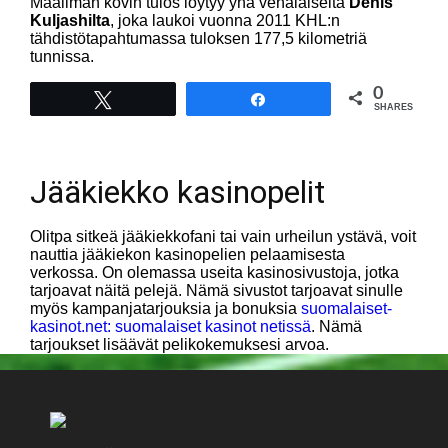
Maailman kovin tulos löytyy yhä venäläiseltä
Denis
Kuljashilta
, joka laukoi vuonna 2011 KHL:n
tähdistötapahtumassa tuloksen 177,5 kilometriä
tunnissa.
0
Tweet
Share
SHARES
Jääkiekko kasinopelit
Olitpa sitkeä jääkiekkofani tai vain urheilun ystävä, voit
nauttia jääkiekon kasinopelien pelaamisesta
verkossa. On olemassa useita kasinosivustoja, jotka
tarjoavat näitä pelejä. Nämä sivustot tarjoavat sinulle
myös kampanjatarjouksia ja bonuksia
suomalaiset-
kasinot.net: suomalaiset kasinot netissä
. Nämä
tarjoukset lisäävät pelikokemuksesi arvoa.