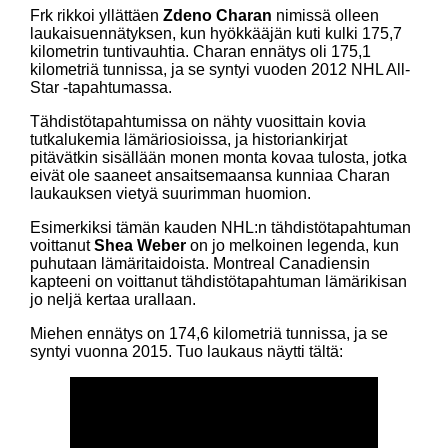
Frk rikkoi yllättäen
Zdeno Charan
nimissä olleen
laukaisuennätyksen, kun hyökkääjän kuti kulki 175,7
kilometrin tuntivauhtia. Charan ennätys oli 175,1
kilometriä tunnissa, ja se syntyi vuoden 2012 NHL All-
Star -tapahtumassa.
Tähdistötapahtumissa on nähty vuosittain kovia
tutkalukemia lämäriosioissa, ja historiankirjat
pitävätkin sisällään monen monta kovaa tulosta, jotka
eivät ole saaneet ansaitsemaansa kunniaa Charan
laukauksen vietyä suurimman huomion.
Esimerkiksi tämän kauden NHL:n tähdistötapahtuman
voittanut
Shea Weber
on jo melkoinen legenda, kun
puhutaan lämäritaidoista. Montreal Canadiensin
kapteeni on voittanut tähdistötapahtuman lämärikisan
jo neljä kertaa urallaan.
Miehen ennätys on 174,6 kilometriä tunnissa, ja se
syntyi vuonna 2015. Tuo laukaus näytti tältä: