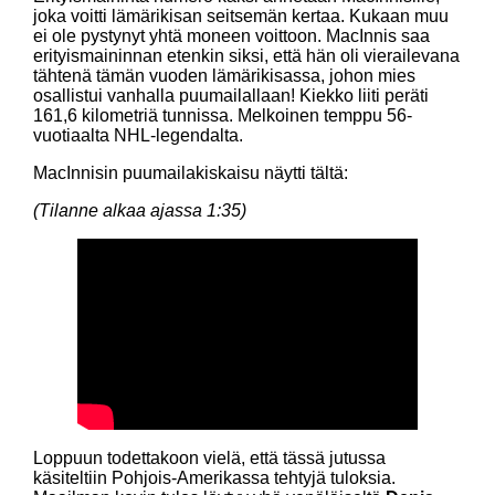
joka voitti lämärikisan seitsemän kertaa. Kukaan muu
ei ole pystynyt yhtä moneen voittoon. MacInnis saa
erityismaininnan etenkin siksi, että hän oli vierailevana
tähtenä tämän vuoden lämärikisassa, johon mies
osallistui vanhalla puumailallaan! Kiekko liiti peräti
161,6 kilometriä tunnissa. Melkoinen temppu 56-
vuotiaalta NHL-legendalta.
MacInnisin puumailakiskaisu näytti tältä:
(Tilanne alkaa ajassa 1:35)
Loppuun todettakoon vielä, että tässä jutussa
käsiteltiin Pohjois-Amerikassa tehtyjä tuloksia.