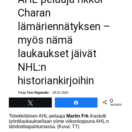
Charan
lämäriennätyksen –
myös nämä
laukaukset jäivät
NHL:n
historiankirjoihin
Tekijä
Toni Rajamäki
- 28.01.2020
0
Tweet
Share
SHARES
Tshekkiläinen AHL-pelaaja
Martin Frk
ihastutti
lyöntilaukauksellaan viime viikonloppuna AHL:n
tähdistötapahtumassa. (Kuva: TT)