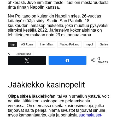
ahkerasti. Juve nimittäin taisteli tuolloin mestaruudesta
rinta rinnan Napolin kanssa.
Nyt Politano on kuitenkin Napolin mies. 26-vuotias
laitahyökkääjä siirtyi Stadio San Paololle 18
kuukauden lainasopimuksella, joka muuttuu pysyväksi
siirroksi kesällä 2022. Järjestelyn kokonaishinta on
lehtitietojen mukaan noin 23 miljoonaa euroa.
AS Roma
Inter Milan
Matteo Politano
napoli
Seriea
Tagit
A
Siirtoikkuna
0
Tweet
Share
SHARES
Jääkiekko kasinopelit
Olitpa sitkeä jääkiekkofani tai vain urheilun ystävä, voit
nauttia jääkiekon kasinopelien pelaamisesta
verkossa. On olemassa useita kasinosivustoja, jotka
tarjoavat näitä pelejä. Nämä sivustot tarjoavat sinulle
myös kampanjatarjouksia ja bonuksia
suomalaiset-