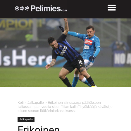
Koti
>
Jalkapallo
>
Erikoinen siirtosaaga päätökseen
Italiassa – pari vuotta sitten “liian kallis” hyökkääjä käväisi jo
toisen seuran lääkärintarkastuksessa
Jalkapallo
Erikoinen