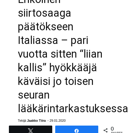
siirtosaaga
päätökseen
Italiassa – pari
vuotta sitten “liian
kallis” hyökkääjä
käväisi jo toisen
seuran
lääkärintarkastuksessa
Tekijä
Jaakko Tiira
- 29.01.2020
0
Tweet
Share
SHARES