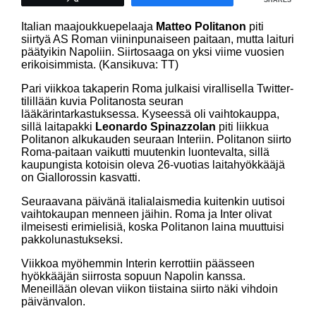
Italian maajoukkuepelaaja
Matteo Politanon
piti
siirtyä AS Roman viininpunaiseen paitaan, mutta laituri
päätyikin Napoliin. Siirtosaaga on yksi viime vuosien
erikoisimmista. (Kansikuva: TT)
Pari viikkoa takaperin Roma julkaisi virallisella Twitter-
tilillään kuvia Politanosta seuran
lääkärintarkastuksessa. Kyseessä oli vaihtokauppa,
sillä laitapakki
Leonardo Spinazzolan
piti liikkua
Politanon alkukauden seuraan Interiin. Politanon siirto
Roma-paitaan vaikutti muutenkin luontevalta, sillä
kaupungista kotoisin oleva 26-vuotias laitahyökkääjä
on Giallorossin kasvatti.
Seuraavana päivänä italialaismedia kuitenkin uutisoi
vaihtokaupan menneen jäihin. Roma ja Inter olivat
ilmeisesti erimielisiä, koska Politanon laina muuttuisi
pakkolunastukseksi.
Viikkoa myöhemmin Interin kerrottiin päässeen
hyökkääjän siirrosta sopuun Napolin kanssa.
Meneillään olevan viikon tiistaina siirto näki vihdoin
päivänvalon.