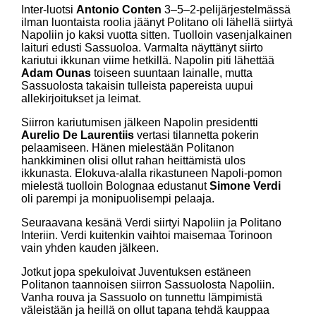
Inter-luotsi
Antonio Conten
3–5–2-pelijärjestelmässä
ilman luontaista roolia jäänyt Politano oli lähellä siirtyä
Napoliin jo kaksi vuotta sitten. Tuolloin vasenjalkainen
laituri edusti Sassuoloa. Varmalta näyttänyt siirto
kariutui ikkunan viime hetkillä. Napolin piti lähettää
Adam Ounas
toiseen suuntaan lainalle, mutta
Sassuolosta takaisin tulleista papereista uupui
allekirjoitukset ja leimat.
Siirron kariutumisen jälkeen Napolin presidentti
Aurelio De Laurentiis
vertasi tilannetta pokerin
pelaamiseen. Hänen mielestään Politanon
hankkiminen olisi ollut rahan heittämistä ulos
ikkunasta. Elokuva-alalla rikastuneen Napoli-pomon
mielestä tuolloin Bolognaa edustanut
Simone Verdi
oli parempi ja monipuolisempi pelaaja.
Seuraavana kesänä Verdi siirtyi Napoliin ja Politano
Interiin. Verdi kuitenkin vaihtoi maisemaa Torinoon
vain yhden kauden jälkeen.
Jotkut jopa spekuloivat Juventuksen estäneen
Politanon taannoisen siirron Sassuolosta Napoliin.
Vanha rouva ja Sassuolo on tunnettu lämpimistä
väleistään ja heillä on ollut tapana tehdä kauppaa