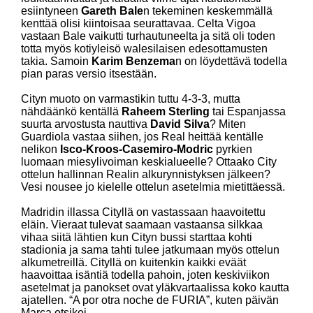
esiintyneen
Gareth Bale
n tekeminen keskemmällä
kenttää olisi kiintoisaa seurattavaa. Celta Vigoa
vastaan Bale vaikutti turhautuneelta ja sitä oli toden
totta myös kotiyleisö walesilaisen edesottamusten
takia. Samoin
Karim Benzema
n on löydettävä todella
pian paras versio itsestään.
Cityn muoto on varmastikin tuttu 4-3-3, mutta
nähdäänkö kentällä
Raheem Sterling
tai Espanjassa
suurta arvostusta nauttiva
David Silva
? Miten
Guardiola vastaa siihen, jos Real heittää kentälle
nelikon
Isco-Kroos-Casemiro-Modric
pyrkien
luomaan miesylivoiman keskialueelle? Ottaako City
ottelun hallinnan Realin alkurynnistyksen jälkeen?
Vesi nousee jo kielelle ottelun asetelmia mietittäessä.
Madridin illassa Cityllä on vastassaan haavoitettu
eläin. Vieraat tulevat saamaan vastaansa silkkaa
vihaa siitä lähtien kun Cityn bussi starttaa kohti
stadionia ja sama tahti tulee jatkumaan myös ottelun
alkumetreillä. Cityllä on kuitenkin kaikki eväät
haavoittaa isäntiä todella pahoin, joten keskiviikon
asetelmat ja panokset ovat yläkvartaalissa koko kautta
ajatellen. “A por otra noche de FURIA”, kuten päivän
Marca otsikoi.