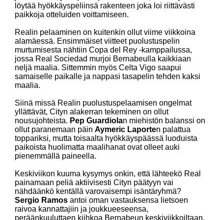
löytää hyökkäyspeliinsä rakenteen joka loi riittävästi
paikkoja otteluiden voittamiseen.
Realin pelaaminen on kuitenkin ollut viime viikkoina
alamäessä. Ensimmäiset viitteet puolustuspelin
murtumisesta nähtiin Copa del Rey -kamppailussa,
jossa Real Sociedad murjoi Bernabeulla kaikkiaan
neljä maalia. Sittemmin myös Celta Vigo saapui
samaiselle paikalle ja nappasi tasapelin tehden kaksi
maalia.
Siinä missä Realin puolustuspelaamisen ongelmat
yllättävät, Cityn alakerran tekeminen on ollut
nousujohteista.
Pep Guardiola
n miehistön balanssi on
ollut paranemaan päin
Aymeric Laporte
n palattua
toppariksi, mutta toisaalta hyökkäyspäässä luoduista
paikoista huolimatta maalihanat ovat olleet auki
pienemmällä paineella.
Keskiviikon kuuma kysymys onkin, että lähteekö Real
painamaan peliä aktiivisesti Cityn päätyyn vai
nähdäänkö kentällä varovaisempi isäntäryhmä?
Sergio Ramos
antoi oman vastauksensa lietsoen
raivoa kannattajiin ja joukkueeseensa,
peräänkuuluttaen kiihkoa Bernabeun keskiviikkoiltaan.