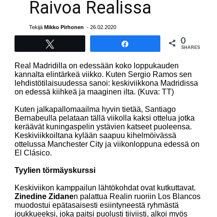
Raivoa Realissa
Tekijä
Mikko Pirhonen
- 26.02.2020
0
Tweet
Share
SHARES
Real Madridilla on edessään koko loppukauden
kannalta elintärkeä viikko. Kuten Sergio Ramos sen
lehdistötilaisuudessa sanoi: keskiviikkona Madridissa
on edessä kiihkeä ja maaginen ilta. (Kuva: TT)
Kuten jalkapallomaailma hyvin tietää, Santiago
Bernabeulla pelataan tällä viikolla kaksi ottelua jotka
keräävät kuningaspelin ystävien katseet puoleensa.
Keskiviikkoiltana kylään saapuu kihelmöivässä
ottelussa Manchester City ja viikonloppuna edessä on
El Clásico.
Tyylien törmäyskurssi
Keskiviikon kamppailun lähtökohdat ovat kutkuttavat.
Zinedine Zidane
n palattua Realin ruoriin Los Blancos
muodostui epätasaisesti esiintyneestä ryhmästä
joukkueeksi, joka paitsi puolusti tiiviisti, alkoi myös