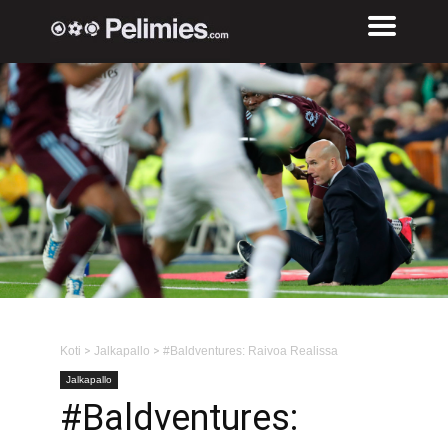
Koti
>
Jalkapallo
>
#Baldventures: Raivoa Realissa
Jalkapallo
#Baldventures: