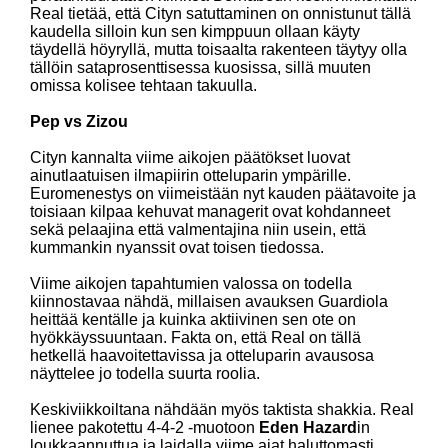
Real tietää, että Cityn satuttaminen on onnistunut tällä
kaudella silloin kun sen kimppuun ollaan käyty
täydellä höyryllä, mutta toisaalta rakenteen täytyy olla
tällöin sataprosenttisessa kuosissa, sillä muuten
omissa kolisee tehtaan takuulla.
Pep vs Zizou
Cityn kannalta viime aikojen päätökset luovat
ainutlaatuisen ilmapiirin otteluparin ympärille.
Euromenestys on viimeistään nyt kauden päätavoite ja
toisiaan kilpaa kehuvat managerit ovat kohdanneet
sekä pelaajina että valmentajina niin usein, että
kummankin nyanssit ovat toisen tiedossa.
Viime aikojen tapahtumien valossa on todella
kiinnostavaa nähdä, millaisen avauksen Guardiola
heittää kentälle ja kuinka aktiivinen sen ote on
hyökkäyssuuntaan. Fakta on, että Real on tällä
hetkellä haavoitettavissa ja otteluparin avausosa
näyttelee jo todella suurta roolia.
Keskiviikkoiltana nähdään myös taktista shakkia. Real
lienee pakotettu 4-4-2 -muotoon
Eden
Hazard
in
loukkaannuttua ja laidalla viime ajat haluttomasti