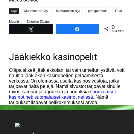
Manchester City
Mestareiden liiga
pep guardiola
Real
Tagit
Madrid
Zinedine Zidane
0
Tweet
Share
SHARES
Jääkiekko kasinopelit
Olitpa sitkeä jääkiekkofani tai vain urheilun ystävä, voit
nauttia jääkiekon kasinopelien pelaamisesta
verkossa. On olemassa useita kasinosivustoja, jotka
tarjoavat näitä pelejä. Nämä sivustot tarjoavat sinulle
myös kampanjatarjouksia ja bonuksia
suomalaiset-
kasinot.net: suomalaiset kasinot netissä
. Nämä
tarjoukset lisäävät pelikokemuksesi arvoa.