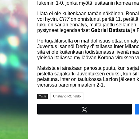
lukemin 1-0, jonka myötä lusitaanin komea maa
Hätä ei ole kuitenkaan tämän näköinen. Ronald
voi hyvin.
CR7
on onnistunut peräti 11. perät
luku on sarjan ennätys, mutta jaettu sellainen
pystyneet legendaariset
Gabriel Batistuta
ja
F
Portugalilaisella on mahdollisuus ottaa ennät
Juventus isännöi Derby d’Italiassa Inter Mila
sitä ei ole kuitenkaan todistamassa livenä mass
yleisöä Italiassa mylläävän Korona-viruksen v
Matsista ei ainakaan panosta puutu, kun sarja
pistettä sarjakärki Juventuksen eduksi, kun sil
pelattuna. Inter on taulukossa Lazion jälkeen
vieraissa parempi maalein 2-1.
Cristiano ROnaldo
Tagit
Tweet