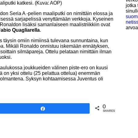
liputki katkesi. (Kuva: AOP)
jotka
sinul
on Seria A -pelien maaliputki on nimittäin elossa ja
suoma
täisessä sarjapelissä venyttämään verkkoja. Kyseinen
netis
. Ronaldon lisäksi samanlaiseen maalistriikkiin ovat
arvoa
abio Quagliarella
.
ys täysin omiin nimiinsä tulevana sunnuntaina, kun
noa. Mikäli Ronaldo onnistuu iskemään ennätyksen,
oittain silmäpareja. Ottelu pelataan nimittäin ilman
uoksi.
taulukossa joukkueiden välinen piste-ero on kuusi
lä on yksi ottelu (25 pelattua ottelua) enemmän
 kolmantena. Syksyn kohtaamisessa Juventus oli
0
Share
SHARES