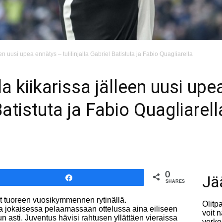
en uusi upea ennätys – tulilinjalla Gabriel Batistuta ja Fabio Quagliarella
a kiikarissa jälleen uusi up
 Batistuta ja Fabio Quagliarell
0
Jä
Share
SHARES
ut tuoreen vuosikymmennen rytinällä.
Olitp
a jokaisessa pelaamassaan ottelussa aina eiliseen
voit 
n asti. Juventus hävisi rahtusen yllättäen vieraissa
verko