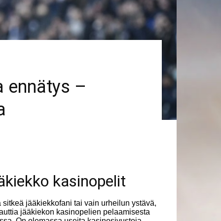
ea ennätys –
a
äkiekko kasinopelit
a sitkeä jääkiekkofani tai vain urheilun ystävä,
nauttia jääkiekon kasinopelien pelaamisesta
ssa. On olemassa useita kasinosivustoja,