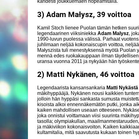
kahdesti joukkuemäen hopeamitalia.
3) Adam Małysz, 39 voittoa
Kamil Stoch lienee Puolan tämän hetken suuri
legendaarinen viiksiniekka
Adam Malysz
, jo
1990-luvun puolessa välissä. Parhaat vuotensa
juhlimaan neljää kokonaiscupin voittoa, neljä
Małyszista tuli menestyksensä myötä Puolan yliv
mennä edes ruokakauppaan ilman täydellisen
uransa vuonna 2011 ja nykyään hän työskentele
2) Matti Nykänen, 46 voittoa
Legendaarista kansansankaria
Matti Nykästä
mäkihyppääjä. Nykänen nousi kaikkien tunte
jolloin hän hyppäsi sankasta sumusta muistet
kisoista alkoi ennennäkemätön putki, jonka a
kaiken mahdollisen useaan otteeseen. Nykäses
joka onnistui voittamaan viisi suurinta mäkihy
tasolla; olympiakullan, maailmanmestaruude
ja mäkiviikon kokonaisvoiton. Kaiken kaikkiaa
kultamitalia, mitä saavutusta kukaan toinen h