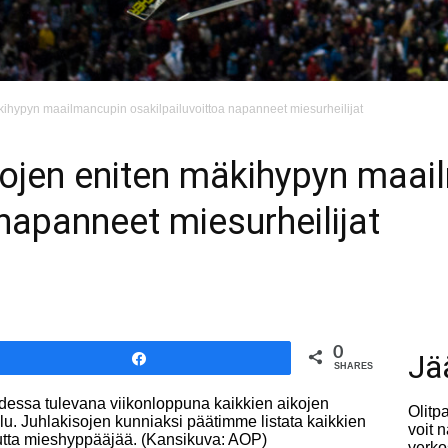
kihypyn maailmancupin osakilpailuvoittoa napanneet miesurheilijat
ikojen eniten mäkihypyn maa
 napanneet miesurheilijat
0
Jä
Share
SHARES
hdessa tulevana viikonloppuna kaikkien aikojen
Olitp
. Juhlakisojen kunniaksi päätimme listata kaikkien
voit 
nnutta mieshyppääjää. (Kansikuva: AOP)
verko