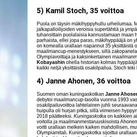
5) Kamil Stoch, 35 voittoa
Puola on täysin mäkihyppyhullu urheilumaa. 
jalkapalloilijoiden veroisia supertähtiä ja ymp
tuhansittain puolalaisia kannustamaan maan h
parhaista, ellei jopa paras, mäkihyppääjä on 
on komealla urallaan napannut 35 yksittäistä os
maailmancup-menestykseen, sillä zakopanela
Olympiavoittaja ja kaksinkertainen maailman
Kobayashin
ohella historian kolmas hyppääjä
kaikki neljä yksittäistä osakilpailua. Stoch t
4) Janne Ahonen, 36 voittoa
Suomen oman kuningaskotkan
Janne Ahose
debytoi maailmancup-tasolla vuonna 1993 vas
osakilpailuvoittoa lahtelainen juhli seuraav
huipulla oli hurjan pitkä, sillä viimeisen hyp
2018 päätteeksi.
Kuningaskotka
on kaikkien ai
voitolla ja maailmanmestaruuskisoista Ahonen
voitti urallaan melkein kaiken mahdollisen, mu
Olympiamitali. Kuningaskotka sijoittui urallaan