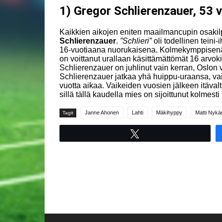
1) Gregor Schlierenzauer, 53 v
Kaikkien aikojen eniten maailmancupin osakilpa
Schlierenzauer
.
”Schlieri”
oli todellinen teini
16-vuotiaana nuorukaisena. Kolmekymppisenä j
on voittanut urallaan käsittämättömät 16 arvoki
Schlierenzauer on juhlinut vain kerran, Oslo
Schlierenzauer jatkaa yhä huippu-uraansa, vaikk
vuotta aikaa. Vaikeiden vuosien jälkeen itäval
sillä tällä kaudella mies on sijoittunut kolme
Janne Ahonen
Lahti
Mäkihyppy
Matti Nykä
Tagit
Tweet