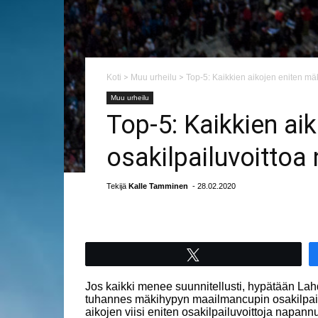
Koti
>
Muu urheilu
>
Top-5: Kaikkien aikojen eniten mä
Muu urheilu
Top-5: Kaikkien a
osakilpailuvoittoa
Tekijä
Kalle Tamminen
- 28.02.2020
Tweet
Jos kaikki menee suunnitellusti, hypätään La
tuhannes mäkihypyn maailmancupin osakilpailu
aikojen viisi eniten osakilpailuvoittoja napa