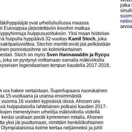
jotka
sinul
suoma
netis
Mäkihyppääjät ovat urheiluhullussa maassa
arvoa
äri Eurooppaa järjestettäviin kisoihin matkaa
yppyhirmuja huippusuorituksiin. Yksi maan historian
yhä huipulla hyppäävä 32-vuotias
Kamil Stoch
, joka
akilpailuvoittoa. Stochin meriitit eivät jää pelkästään
inen ponnistusihme on kolminkertainen
mestari. Stoch on myös
Sven Hannawaldin ja Ryoyu
, joka on pystynyt voittamaan samalla mäkiviikolla
eki kyseisen legendaarisen tempun kaudella 2017-2018.
n
ura hakee vertaistaan. Superlupaava nuorukainen
ta 15-vuotiaana ja uransa ensimmäistä
ana vuonna 16 vuoden kypsässä iässä. Ahosen ura
pynsä huipputasolla lahtelainen polkaisi kauden 2017-
kojen menestyinen urheilija mäkiviikolla viidellä
 keräsi urallaan peräti kymmenen mitalia. Ahonen
tta yksi jäi puuttumaan, nimittäin henkilökohtainen
 Olympialaisissa kolme kertaa neljänneksi ja juhli