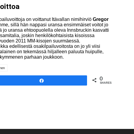
oittoa
iluvoittoja on voittanut Itävallan nimihirviö
Gregor
-ihme, sillä hän nappasi uransa ensimmäiset voitot jo
o uransa ehtoopuolella oleva Innsbruckin kasvatti
samitalia, joskin henkilökohtaisista kisoisssa
n vuoden 2011 MM-kisojen suurmäessä.
a edellisestä osakilpailuvoitosta on jo yli viisi
talainen on tekemässä hiljalleen paluuta huipulle,
sti kymmenen parhaan joukkoon.
nen
0
Share
SHARES