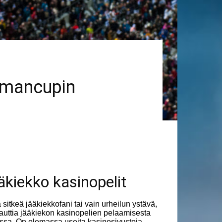
ilmancupin
äkiekko kasinopelit
a sitkeä jääkiekkofani tai vain urheilun ystävä,
nauttia jääkiekon kasinopelien pelaamisesta
ssa. On olemassa useita kasinosivustoja,