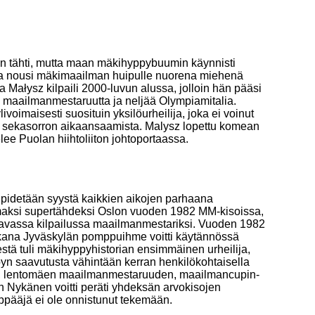
n tähti, mutta maan mäkihyppybuumin käynnisti
ka nousi mäkimaailman huipulle nuorena miehenä
 Małysz kilpaili 2000-luvun alussa, jolloin hän pääsi
ä maailmanmestaruutta ja neljää Olympiamitalia.
oimaisesti suosituin yksilöurheilija, joka ei voinut
 sekasorron aikaansaamista. Malysz lopettu komean
e Puolan hiihtoliiton johtoportaassa.
pidetään syystä kaikkien aikojen parhaana
maksi supertähdeksi Oslon vuoden 1982 MM-kisoissa,
tavassa kilpailussa maailmanmestariksi. Vuoden 1982
ikana Jyväskylän pomppuihme voitti käytännössä
tä tuli mäkihyppyhistorian ensimmäinen urheilija,
pyn saavutusta vähintään kerran henkilökohtaisella
n, lentomäen maailmanmestaruuden, maailmancupin-
n Nykänen voitti peräti yhdeksän arvokisojen
yppääjä ei ole onnistunut tekemään.