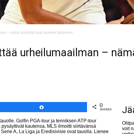
man – nämä urheilijat ovat saaneet tartunnan
tää urheilumaailman – nämä 
0
Jä
Share
SHARES
 tauolle. Golfin PGA-tour ja tenniksen ATP-tour
Olitp
pysäyttivät kautensa, MLS ilmoitti siirtävänsä
voit 
ie A, La Liga ja Eredisivisie ovat tauolla. Lienee
verko