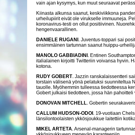
vain ajan kysymys, kun muut seuraavat peräss
Kiinasta alkunsa saanut, keskiviikkona pandem
urheilupiirit eivät ole virukselle immuuneja. Pe
koronavirus-testi on ollut positiivinen. Nuorehko
hengenvaarallinen.
DANIELE RUGANI
. Juventus-toppari sai posit
ensimmäinen tartunnan saanut huippu-urheilij
MANOLO GABBIADINI
. Entinen Southampto
italialainen kirjoitti Twitteriin voivansa hyv
kotona.
RUDY GOBERT
. Jazzin ranskalaissentteri sa
torstain välisenä yönä pelatuksi suunniteltua 
tauolle. Myöhemmin tulleessa tiedotteessa ker
Gobert julkaisi tiedotteen, jossa hän pahoittel
DONOVAN MITCHELL
. Gobertin seurakaveris
CALLUM HUDSON-ODOI
. 19-vuotiaan Chelse
länsilontoolaisten ykkösjoukkue laitettiin kotik
MIKEL ARTETA
. Arsenal-managerin tartunnast
ykkösjoukkueen menevän karanteeniin.