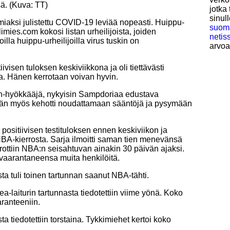
ä. (Kuva: TT)
jotka
sinul
iaksi julistettu COVID-19 leviää nopeasti. Huippu-
suoma
limies.com kokosi listan urheilijoista, joiden
netis
illa huippu-urheilijoilla virus tuskin on
arvoa
iivisen tuloksen keskiviikkona ja oli tiettävästi
a. Hänen kerrotaan voivan hyvin.
n-hyökkääjä, nykyisin Sampdoriaa edustava
in. Hän myös kehotti noudattamaan sääntöjä ja pysymään
i positiivisen testituloksen ennen keskiviikon ja
NBA-kierrosta. Sarja ilmoitti saman tien menevänsä
rottiin NBA:n seisahtuvan ainakin 30 päivän ajaksi.
i vaarantaneensa muita henkilöitä.
ta tuli toinen tartunnan saanut NBA-tähti.
a-laiturin tartunnasta tiedotettiin viime yönä. Koko
aranteeniin.
a tiedotettiin torstaina. Tykkimiehet kertoi koko