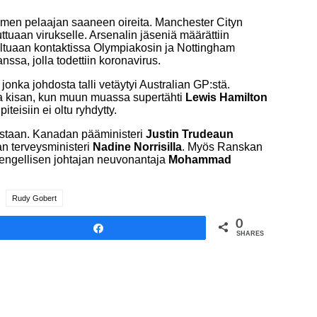
 kolmen pelaajan saaneen oireita. Manchester Cityn
tuttuaan virukselle. Arsenalin jäseniä määrättiin
ltuaan kontaktissa Olympiakosin ja Nottingham
nssa, jolla todettiin koronavirus.
 jonka johdosta talli vetäytyi Australian GP:stä.
a kisan, kun muun muassa supertähti
Lewis Hamilton
iteisiin ei oltu ryhdytty.
nastaan. Kanadan pääministeri
Justin Trudeaun
ian terveysministeri
Nadine Norrisilla
. Myös Ranskan
engellisen johtajan neuvonantaja
Mohammad
Rudy Gobert
0
Share
SHARES