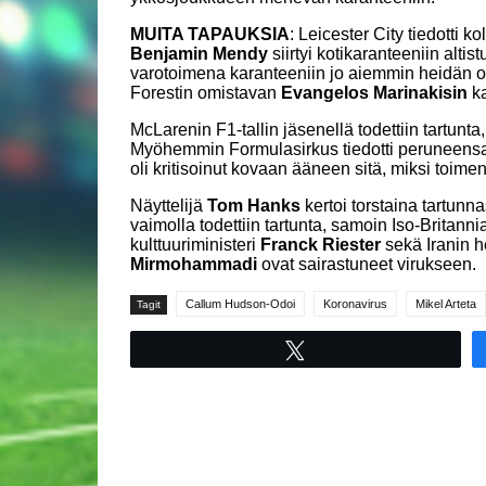
MUITA TAPAUKSIA
: Leicester City tiedotti
Benjamin Mendy
siirtyi kotikaranteeniin altis
varotoimena karanteeniin jo aiemmin heidän o
Forestin omistavan
Evangelos Marinakisin
ka
McLarenin F1-tallin jäsenellä todettiin tartunta,
Myöhemmin Formulasirkus tiedotti peruneens
oli kritisoinut kovaan ääneen sitä, miksi toimenp
Näyttelijä
Tom Hanks
kertoi torstaina tartun
vaimolla todettiin tartunta, samoin Iso-Britann
kulttuuriministeri
Franck
Riester
sekä Iranin h
Mirmohammadi
ovat sairastuneet virukseen.
Callum Hudson-Odoi
Koronavirus
Mikel Arteta
Tagit
Tweet