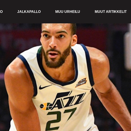
KO
JALKAPALLO
MUU URHEILU
MUUT ARTIKKELIT