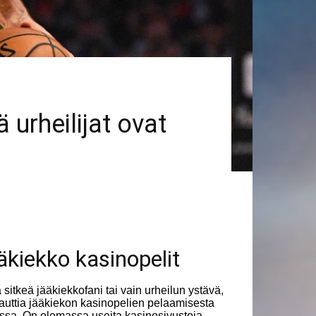
urheilijat ovat
äkiekko kasinopelit
a sitkeä jääkiekkofani tai vain urheilun ystävä,
nauttia jääkiekon kasinopelien pelaamisesta
ssa. On olemassa useita kasinosivustoja,