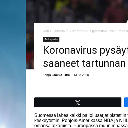
Koti
>
Jalkapallo
>
Koronavirus pysäyttää urheilumaail
Jalkapallo
Koronavirus pysäyt
saaneet tartunnan
Tekijä
Jaakko Tiira
- 13.03.2020
Tweet
Suomessa lähes kaikki palloilusarjat pistettiin
keskeytettiin. Pohjois-Amerikassa NBA ja NHL 
omansa alkamista. Euroopassa muun muassa Ser