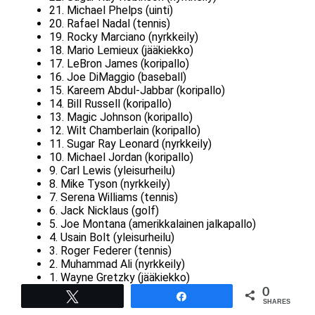
21. Michael Phelps (uinti)
20. Rafael Nadal (tennis)
19. Rocky Marciano (nyrkkeily)
18. Mario Lemieux (jääkiekko)
17. LeBron James (koripallo)
16. Joe DiMaggio (baseball)
15. Kareem Abdul-Jabbar (koripallo)
14. Bill Russell (koripallo)
13. Magic Johnson (koripallo)
12. Wilt Chamberlain (koripallo)
11. Sugar Ray Leonard (nyrkkeily)
10. Michael Jordan (koripallo)
9. Carl Lewis (yleisurheilu)
8. Mike Tyson (nyrkkeily)
7. Serena Williams (tennis)
6. Jack Nicklaus (golf)
5. Joe Montana (amerikkalainen jalkapallo)
4. Usain Bolt (yleisurheilu)
3. Roger Federer (tennis)
2. Muhammad Ali (nyrkkeily)
1. Wayne Gretzky (jääkiekko)
0
Tweet
Share
SHARES