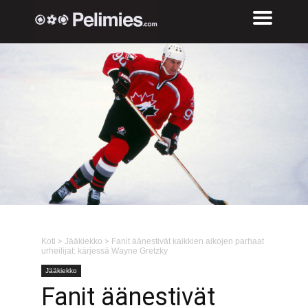
Koti
>
Jääkiekko
>
Fanit äänestivät kaikkien aikojen parhaat
urheilijat: kärjessä Wayne Gretzky
Jääkiekko
Fanit äänestivät