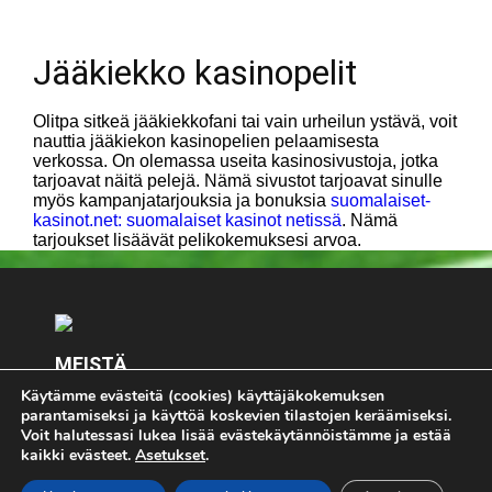
Jääkiekko kasinopelit
Olitpa sitkeä jääkiekkofani tai vain urheilun ystävä, voit
nauttia jääkiekon kasinopelien pelaamisesta
verkossa. On olemassa useita kasinosivustoja, jotka
tarjoavat näitä pelejä. Nämä sivustot tarjoavat sinulle
myös kampanjatarjouksia ja bonuksia
suomalaiset-
kasinot.net: suomalaiset kasinot netissä
. Nämä
tarjoukset lisäävät pelikokemuksesi arvoa.
MEISTÄ
Käytämme evästeitä (cookies) käyttäjäkokemuksen
Keskity olennaiseen - Pelimies.com. Kaikki pelaaminen
parantamiseksi ja käyttöä koskevien tilastojen keräämiseksi.
on K18 - jos pelaat, pelaa vastuullisesti. Jos koet, että
Voit halutessasi lukea lisää evästekäytännöistämme ja estää
pelaaminen on sinulle tai läheisellesi ongelma, lopeta
kaikki evästeet.
Asetukset
.
pelaaminen välittömästi ja ota yhteyttä
riippumattomaan
Peluuri.fi -palveluun.