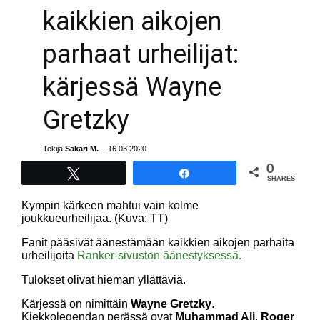
kaikkien aikojen
parhaat urheilijat:
kärjessä Wayne
Gretzky
Tekijä
Sakari M.
- 16.03.2020
0
Tweet
Share
SHARES
Kympin kärkeen mahtui vain kolme
joukkueurheilijaa. (Kuva: TT)
Fanit pääsivät äänestämään kaikkien aikojen parhaita
urheilijoita
Ranker-sivuston äänestyksessä.
Tulokset olivat hieman yllättäviä.
Kärjessä on nimittäin
Wayne Gretzky
.
Kiekkolegendan perässä ovat
Muhammad Ali
,
Roger