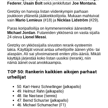
Federer
,
Usain Bolt
sekä jenkkifutari
Joe Montana
.
Gretzky on harvoja listan viidenkympin parhaan
joukkoon yltäneitä jääkiekkoilijoita. Mukaan mahtuivat
vain
Mario Lemieux
(#18) ja
Nicklas Lidström
(#29).
Paras koripalloilija on kymmenenneksi äänestetty
Michael Jordan
. Futareiden ykkösenä on vasta sijalla
24 oleva
Lionel Messi
.
Gretzky on ykkössijalla sivuston rerank-systeemin
takia. Käyttäjät voivat antaa urheilijoille äänen ylös- tai
alaspäin. Ali sai ylivoimaisesti eniten ylös-ääniä. Mikäli
käyttäjä järjestää koko listan uusiksi (rerank), niin
nämä äänet ovat arvokkaampia.
TOP 50: Rankerin kaikkien aikojen parhaat
urheilijat
50. Karl-Heinz Schnellinger (jalkapallo)
49. Helmut Rahn (jalkapallo)
48. Ilie Nastase (tennis)
47. Bernd Schuster (jalkapallo)
46. Michael Schumacher (F1)