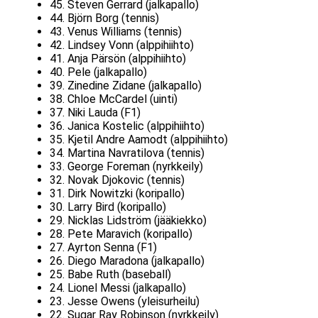
45. Steven Gerrard (jalkapallo)
44. Björn Borg (tennis)
43. Venus Williams (tennis)
42. Lindsey Vonn (alppihiihto)
41. Anja Pärsön (alppihiihto)
40. Pele (jalkapallo)
39. Zinedine Zidane (jalkapallo)
38. Chloe McCardel (uinti)
37. Niki Lauda (F1)
36. Janica Kostelic (alppihiihto)
35. Kjetil Andre Aamodt (alppihiihto)
34. Martina Navratilova (tennis)
33. George Foreman (nyrkkeily)
32. Novak Djokovic (tennis)
31. Dirk Nowitzki (koripallo)
30. Larry Bird (koripallo)
29. Nicklas Lidström (jääkiekko)
28. Pete Maravich (koripallo)
27. Ayrton Senna (F1)
26. Diego Maradona (jalkapallo)
25. Babe Ruth (baseball)
24. Lionel Messi (jalkapallo)
23. Jesse Owens (yleisurheilu)
22. Sugar Ray Robinson (nyrkkeily)