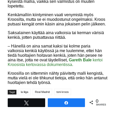
kyseistä mallia, vaikka sen valmistus oli muuten
lopetettu.
Kenkämalliin kiintyminen vaati venymistä myös
Kroosilta, mutta se ei muodostunut ongelmaksi. Kroos
putsasi kengät omin käsin aina jokaisen pelin jälkeen.
Saksalainen käyttää aina valkoisia tai kerman värisiä
kenkiä, jotten putsattavaa riittää.
– Hänellä on aina samat kaksi tai kolme paria
valkoisia kenkiä käytössä ja me luulemme, ettei hän
tiedä huoltajien hoitavan kenkiä, joten hän pesee ne
aina itse, jotta ne ovat täydelliset,
Gareth Bale
kertoi
Kroosista kertovassa dokumentissa.
Kroosilla on sittemmin nähty päivitetty malli kengistä,
mutta vielä ei ole tihkunut tietoja, että onko hän antanut
huoltajien tehdä työnsä.
la liiga
Real Madrid
toni kroos
Tagit
0
Tweet
Share
SHARES