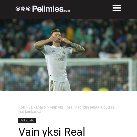
Koti
>
Jalkapallo
>
Vain yksi Real Madridin pelaaja putsaa
itse kenkänsä
Jalkapallo
Vain yksi Real