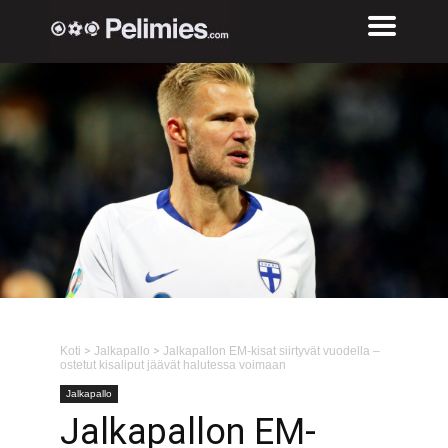
Koti
>
Jalkapallo
>
Jalkapallon EM-kisat siirtyvät vuodella –
ostetut kisaliput jäävät halutessa voimaan
Jalkapallo
Jalkapallon EM-