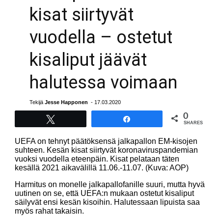
kisat siirtyvät
vuodella – ostetut
kisaliput jäävät
halutessa voimaan
Tekijä
Jesse Happonen
- 17.03.2020
0
Tweet
Share
SHARES
UEFA on tehnyt päätöksensä jalkapallon EM-kisojen
suhteen. Kesän kisat siirtyvät koronaviruspandemian
vuoksi vuodella eteenpäin. Kisat pelataan täten
kesällä 2021 aikavälillä 11.06.-11.07. (Kuva: AOP)
Harmitus on monelle jalkapallofanille suuri, mutta hyvä
uutinen on se, että UEFA:n mukaan ostetut kisaliput
säilyvät ensi kesän kisoihin. Halutessaan lipuista saa
myös rahat takaisin.