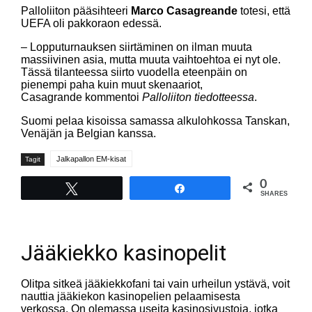
Palloliiton pääsihteeri
Marco Casagreande
totesi, että
UEFA oli pakkoraon edessä.
– Lopputurnauksen siirtäminen on ilman muuta
massiivinen asia, mutta muuta vaihtoehtoa ei nyt ole.
Tässä tilanteessa siirto vuodella eteenpäin on
pienempi paha kuin muut skenaariot,
Casagrande kommentoi
Palloliiton tiedotteessa
.
Suomi pelaa kisoissa samassa alkulohkossa Tanskan,
Venäjän ja Belgian kanssa.
Jalkapallon EM-kisat
Tagit
0
Tweet
Share
SHARES
Jääkiekko kasinopelit
Olitpa sitkeä jääkiekkofani tai vain urheilun ystävä, voit
nauttia jääkiekon kasinopelien pelaamisesta
verkossa. On olemassa useita kasinosivustoja, jotka