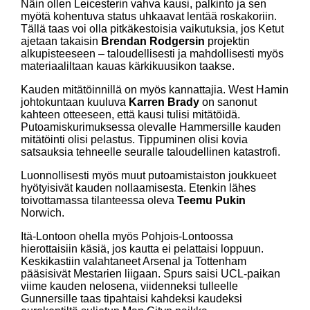
Näin ollen Leicesterin vahva kausi, palkinto ja sen
myötä kohentuva status uhkaavat lentää roskakoriin.
Tällä taas voi olla pitkäkestoisia vaikutuksia, jos Ketut
ajetaan takaisin
Brendan Rodgersin
projektin
alkupisteeseen – taloudellisesti ja mahdollisesti myös
materiaaliltaan kauas kärkikuusikon taakse.
Kauden mitätöinnillä on myös kannattajia. West Hamin
johtokuntaan kuuluva
Karren Brady
on sanonut
kahteen otteeseen, että kausi tulisi mitätöidä.
Putoamiskurimuksessa olevalle Hammersille kauden
mitätöinti olisi pelastus. Tippuminen olisi kovia
satsauksia tehneelle seuralle taloudellinen katastrofi.
Luonnollisesti myös muut putoamistaiston joukkueet
hyötyisivät kauden nollaamisesta. Etenkin lähes
toivottamassa tilanteessa oleva
Teemu Pukin
Norwich.
Itä-Lontoon ohella myös Pohjois-Lontoossa
hierottaisiin käsiä, jos kautta ei pelattaisi loppuun.
Keskikastiin valahtaneet Arsenal ja Tottenham
pääsisivät Mestarien liigaan. Spurs saisi UCL-paikan
viime kauden nelosena, viidenneksi tulleelle
Gunnersille taas tipahtaisi kahdeksi kaudeksi