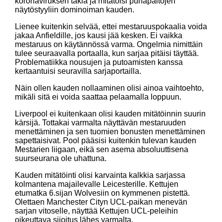
koronaviruksen takia ja mitätöisi punapaitojen
näytöstyyliin dominoiman kauden.
Lienee kuitenkin selvää, ettei mestaruuspokaalia voida
jakaa Anfieldille, jos kausi jää kesken. Ei vaikka
mestaruus on käytännössä varma. Ongelmia nimittäin
tulee seuraavalla portaalla, kun sarjaa pitäisi täyttää.
Problematiikka nousujen ja putoamisten kanssa
kertaantuisi seuravilla sarjaportailla.
Näin ollen kauden nollaaminen olisi ainoa vaihtoehto,
mikäli sitä ei voida saattaa pelaamalla loppuun.
Liverpool ei kuitenkaan olisi kauden mitätöinnin suurin
kärsijä. Tottakai varmalta näyttävän mestaruuden
menettäminen ja sen tuomien bonusten menettäminen
sapettaisivat. Pool pääsisi kuitenkin tulevan kauden
Mestarien liigaan, eikä sen asema absoluuttisena
suurseurana ole uhattuna.
Kauden mitätöinti olisi karvainta kalkkia sarjassa
kolmantena majailevalle Leicesterille. Kettujen
etumatka 6.sijan Wolvesiin on kymmenen pistettä.
Olettaen Manchester Cityn UCL-paikan menevän
sarjan vitoselle, näyttää Kettujen UCL-peleihin
oikeuttava sijoitus lähes varmalta.