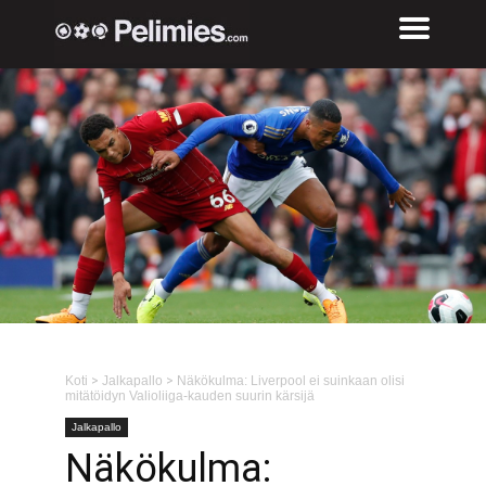
Koti
>
Jalkapallo
>
Näkökulma: Liverpool ei suinkaan olisi
mitätöidyn Valioliiga-kauden suurin kärsijä
Jalkapallo
Näkökulma: