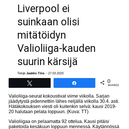
Liverpool ei
suinkaan olisi
mitätöidyn
Valioliiga-kauden
suurin kärsijä
Tekijä
Jaakko Tiira
- 27.03.2020
0
Tweet
Share
SHARES
Valioliiga-seurat kokoustivat viime viikolla. Sarjan
jäädytystä pidennettiin lähes neljällä viikolla 30.4. asti.
Hätäkokouksen viesti oli kuitenkin selvä: kausi 2019-
20 halutaan pelata loppuun. (Kuva: TT)
Valioliigaa on pelaamatta 92 ottelua. Kausi pitäisi
paketoida kesäkuun loppuun mennessä. Käytännössä