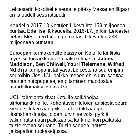
Leicesterin kokoiselle seuralle pääsy Mestarien liigaan
on taloudellisesti jättipotti.
Kaudella 2017-18 Kettujen liikevaihto 159 miljoonaa
puntaa. Edellisellä kaudella, 2016-17, jolloin Leicester
pelasi Mestarien liigaa, pomppasi liikevaihto 233
miljoonaan puntaan.
Euroopan kermakentille pääsy on Ketuille kriittistä
myös siirtomarkkinoiden näkökulmasta.
James
Maddison
,
Ben Chilwell
,
Youri Tielemans
,
Wilfred
Ndidi
ja kumppanit tähyävät Leicesteriä suurempiin
seuroihin. Jos UCL-paikka menee ohi suun, saattaa
nuorten huippupelaajien pitäminen muodostua
mahdottomaksi tehtäväksi.
UCL-rahat antaisivat Ketuille selkänojaa
siirtomarkkinoille. Kohentuvien tulojen ansiosta seura
kykenisi tekemään pykälää laadukkaampia
täsmähankintoja, joiden turvin se voisi pyrkiä
vakiinnuttamaan paikkaansa kärkinelikon paikasta
taistelevana seurana. Toisin sanoen, nousta
jalkapallon ruokaketjussa.