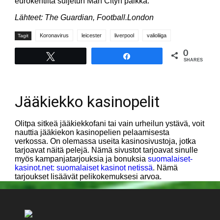
eurokentiltä suljetun Man Cityn paikka.
Lähteet: The Guardian, Football.London
Koronavirus
leicester
liverpool
valioliiga
Tagit
0
Tweet
Share
SHARES
Jääkiekko kasinopelit
Olitpa sitkeä jääkiekkofani tai vain urheilun ystävä, voit
nauttia jääkiekon kasinopelien pelaamisesta
verkossa. On olemassa useita kasinosivustoja, jotka
tarjoavat näitä pelejä. Nämä sivustot tarjoavat sinulle
myös kampanjatarjouksia ja bonuksia
suomalaiset-
kasinot.net: suomalaiset kasinot netissä
. Nämä
tarjoukset lisäävät pelikokemuksesi arvoa.