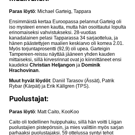
Paras löytö
: Michael Garteig, Tappara
Ensimmäistä kertaa Euroopassa pelannut Garteig oli
iso mysteeri ennen kautta, mutta hän osoittautui lopulta
erinomaiseksi vahvistukseksi. 28-vuotias
kanadalainen pelasi Tapparassa 34 sarjaottelua, ja
hänen päästettyjen maalien keskiarvo oli komea 2.01.
Myös torjuntaprosentti (92,9) oli upea. Garteigin
Tampereen-reissu näyttää jääneen yhden kauden
mittaiseksi, sillä kirvesrinnat ovat jo kiinnittäneet ensi
kaudeksi
Christian Heljangon
ja
Dominik
Hrachovinan
.
Muut hyvät löydöt
: Daniil Tarasov (Ässät), Patrik
Rybar (Kärpät) ja Erik Källgren (TPS).
Puolustajat:
Paras löytö
: Matt Caito, KooKoo
Caito oli todellinen huippuhaku, sillä hän voitti Liigan
puolustajien pistepörssin, ja mies valittiin myös sarjan
parhaaksi puolustajaksi. 59 ottelussa syntyi tehot