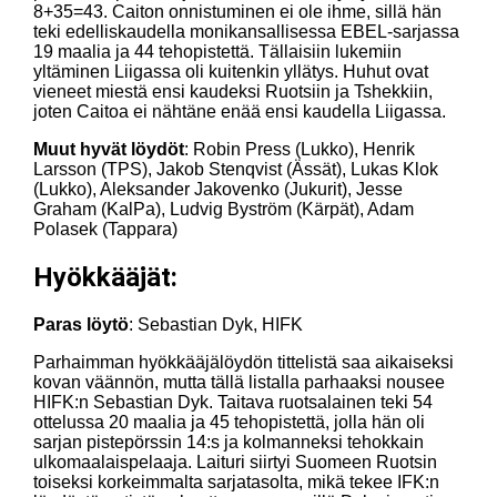
8+35=43. Caiton onnistuminen ei ole ihme, sillä hän
teki edelliskaudella monikansallisessa EBEL-sarjassa
19 maalia ja 44 tehopistettä. Tällaisiin lukemiin
yltäminen Liigassa oli kuitenkin yllätys. Huhut ovat
vieneet miestä ensi kaudeksi Ruotsiin ja Tshekkiin,
joten Caitoa ei nähtäne enää ensi kaudella Liigassa.
Muut hyvät löydöt
: Robin Press (Lukko), Henrik
Larsson (TPS), Jakob Stenqvist (Ässät), Lukas Klok
(Lukko), Aleksander Jakovenko (Jukurit), Jesse
Graham (KalPa), Ludvig Byström (Kärpät), Adam
Polasek (Tappara)
Hyökkääjät:
Paras löytö
: Sebastian Dyk, HIFK
Parhaimman hyökkääjälöydön tittelistä saa aikaiseksi
kovan väännön, mutta tällä listalla parhaaksi nousee
HIFK:n Sebastian Dyk. Taitava ruotsalainen teki 54
ottelussa 20 maalia ja 45 tehopistettä, jolla hän oli
sarjan pistepörssin 14:s ja kolmanneksi tehokkain
ulkomaalaispelaaja. Laituri siirtyi Suomeen Ruotsin
toiseksi korkeimmalta sarjatasolta, mikä tekee IFK:n