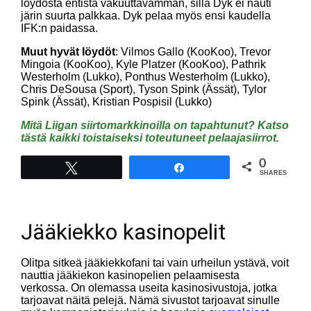
löydöstä entistä vakuuttavamman, sillä Dyk ei nauti
järin suurta palkkaa. Dyk pelaa myös ensi kaudella
IFK:n paidassa.
Muut hyvät löydöt
: Vilmos Gallo (KooKoo), Trevor
Mingoia (KooKoo), Kyle Platzer (KooKoo), Pathrik
Westerholm (Lukko), Ponthus Westerholm (Lukko),
Chris DeSousa (Sport), Tyson Spink (Ässät), Tylor
Spink (Ässät), Kristian Pospisil (Lukko)
Mitä Liigan siirtomarkkinoilla on tapahtunut? Katso
tästä kaikki toistaiseksi toteutuneet pelaajasiirrot.
0
Tweet
Share
SHARES
Jääkiekko kasinopelit
Olitpa sitkeä jääkiekkofani tai vain urheilun ystävä, voit
nauttia jääkiekon kasinopelien pelaamisesta
verkossa. On olemassa useita kasinosivustoja, jotka
tarjoavat näitä pelejä. Nämä sivustot tarjoavat sinulle