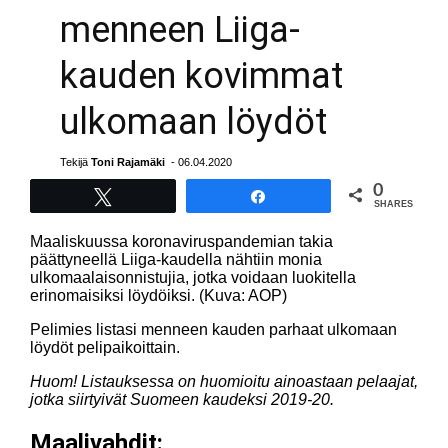
menneen Liiga-
kauden kovimmat
ulkomaan löydöt
Tekijä
Toni Rajamäki
- 06.04.2020
0
Tweet
Share
SHARES
Maaliskuussa koronaviruspandemian takia
päättyneellä Liiga-kaudella nähtiin monia
ulkomaalaisonnistujia, jotka voidaan luokitella
erinomaisiksi löydöiksi. (Kuva: AOP)
Pelimies listasi menneen kauden parhaat ulkomaan
löydöt pelipaikoittain.
Huom! Listauksessa on huomioitu ainoastaan pelaajat,
jotka siirtyivät Suomeen kaudeksi 2019-20.
Maalivahdit: