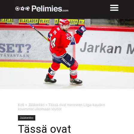
Koti
>
Jääkiekko
>
Tässä ovat menneen Liiga-kauden
kovimmat ulkomaan löydöt
Jääkiekko
Tässä ovat