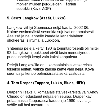
monien muiden joukkueiden – fanien
suosikki. (Kuva: AOP)
5. Scott Langkow (Ässät, Lukko)
Langkow viihtyi Suomessa neljä kautta: 2002-06.
Kolme ensimmäistä sesonkia sujuivat erinomaisesti
Ässissä ja neljännelle kaudelle kanadalainen
shokeerasi siirtymällä Lukkoon.
Yhteensä pelejä kertyi 190 ja torjuntaprosentti oli miltei
92. Langkowin joukkueet eivät tosin menestyneet:
pudotuspelejä kertyi vain kaksi kappaletta.
Pelejä Langkow’lla on ulkomaalaisista veskareista
toiseksi eniten, vaikka kausia kertyi vain neljä. Kova
suoritus ja kertoo pelimäärästä sekä vastuusta.
4. Tom Draper (Tappara, Lukko, Blues, HIFK)
Draperin lisäksi ulkomaalaisista veskareista vain Andy
Chiodo on edustanut neljää eri seuraa. Draper kävi
pelaamassa Tapparassa kauden jo 1980-luvulla ja
vyölle tuli heti mestaruus.