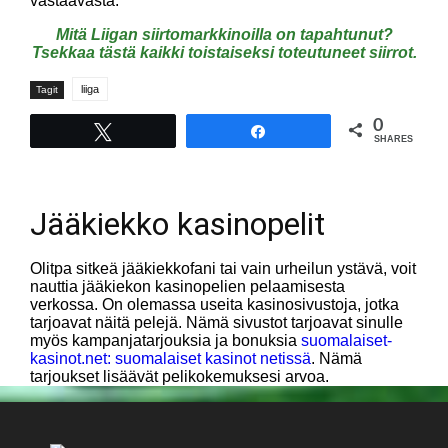
vastaavasta.
Mitä Liigan siirtomarkkinoilla on tapahtunut?
Tsekkaa tästä kaikki toistaiseksi toteutuneet siirrot.
liiga
Tagit
0
Tweet
Share
SHARES
Jääkiekko kasinopelit
Olitpa sitkeä jääkiekkofani tai vain urheilun ystävä, voit
nauttia jääkiekon kasinopelien pelaamisesta
verkossa. On olemassa useita kasinosivustoja, jotka
tarjoavat näitä pelejä. Nämä sivustot tarjoavat sinulle
myös kampanjatarjouksia ja bonuksia
suomalaiset-
kasinot.net: suomalaiset kasinot netissä
. Nämä
tarjoukset lisäävät pelikokemuksesi arvoa.