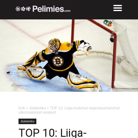
Koti
>
Jääkiekko
>
TOP 10: Liiga-historian legendaarisimmat
ulkomaalaiset veskarit
Jääkiekko
TOP 10: Liiga-