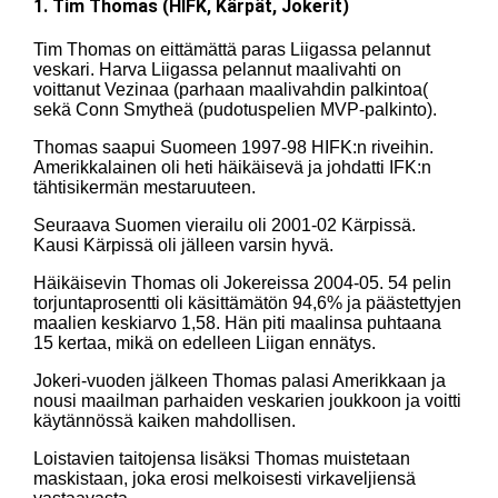
1. Tim Thomas (HIFK, Kärpät, Jokerit)
Tim Thomas on eittämättä paras Liigassa pelannut
veskari. Harva Liigassa pelannut maalivahti on
voittanut Vezinaa (parhaan maalivahdin palkintoa(
sekä Conn Smytheä (pudotuspelien MVP-palkinto).
Thomas saapui Suomeen 1997-98 HIFK:n riveihin.
Amerikkalainen oli heti häikäisevä ja johdatti IFK:n
tähtisikermän mestaruuteen.
Seuraava Suomen vierailu oli 2001-02 Kärpissä.
Kausi Kärpissä oli jälleen varsin hyvä.
Häikäisevin Thomas oli Jokereissa 2004-05. 54 pelin
torjuntaprosentti oli käsittämätön 94,6% ja päästettyjen
maalien keskiarvo 1,58. Hän piti maalinsa puhtaana
15 kertaa, mikä on edelleen Liigan ennätys.
Jokeri-vuoden jälkeen Thomas palasi Amerikkaan ja
nousi maailman parhaiden veskarien joukkoon ja voitti
käytännössä kaiken mahdollisen.
Loistavien taitojensa lisäksi Thomas muistetaan
maskistaan, joka erosi melkoisesti virkaveljiensä