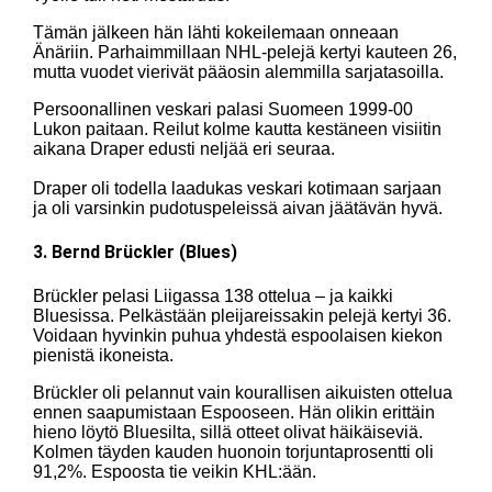
Tämän jälkeen hän lähti kokeilemaan onneaan
Änäriin. Parhaimmillaan NHL-pelejä kertyi kauteen 26,
mutta vuodet vierivät pääosin alemmilla sarjatasoilla.
Persoonallinen veskari palasi Suomeen 1999-00
Lukon paitaan. Reilut kolme kautta kestäneen visiitin
aikana Draper edusti neljää eri seuraa.
Draper oli todella laadukas veskari kotimaan sarjaan
ja oli varsinkin pudotuspeleissä aivan jäätävän hyvä.
3. Bernd Brückler (Blues)
Brückler pelasi Liigassa 138 ottelua – ja kaikki
Bluesissa. Pelkästään pleijareissakin pelejä kertyi 36.
Voidaan hyvinkin puhua yhdestä espoolaisen kiekon
pienistä ikoneista.
Brückler oli pelannut vain kourallisen aikuisten ottelua
ennen saapumistaan Espooseen. Hän olikin erittäin
hieno löytö Bluesilta, sillä otteet olivat häikäiseviä.
Kolmen täyden kauden huonoin torjuntaprosentti oli
91,2%. Espoosta tie veikin KHL:ään.