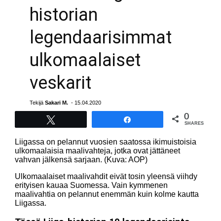
historian
legendaarisimmat
ulkomaalaiset
veskarit
Tekijä
Sakari M.
- 15.04.2020
0
Tweet
Share
SHARES
Liigassa on pelannut vuosien saatossa ikimuistoisia
ulkomaalaisia maalivahteja, jotka ovat jättäneet
vahvan jälkensä sarjaan. (Kuva: AOP)
Ulkomaalaiset maalivahdit eivät tosin yleensä viihdy
erityisen kauaa Suomessa. Vain kymmenen
maalivahtia on pelannut enemmän kuin kolme kautta
Liigassa.