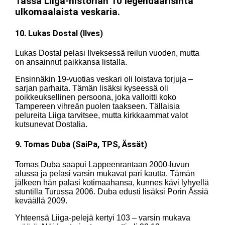
Tässä Liiga-historian 10 legendaarisinta
ulkomaalaista veskaria.
10. Lukas Dostal (Ilves)
Lukas Dostal pelasi Ilveksessä reilun vuoden, mutta
on ansainnut paikkansa listalla.
Ensinnäkin 19-vuotias veskari oli loistava torjuja –
sarjan parhaita. Tämän lisäksi kyseessä oli
poikkeuksellinen persoona, joka valloitti koko
Tampereen vihreän puolen taakseen. Tällaisia
pelureita Liiga tarvitsee, mutta kirkkaammat valot
kutsunevat Dostalia.
9. Tomas Duba (SaiPa, TPS, Ässät)
Tomas Duba saapui Lappeenrantaan 2000-luvun
alussa ja pelasi varsin mukavat pari kautta. Tämän
jälkeen hän palasi kotimaahansa, kunnes kävi lyhyellä
stuntilla Turussa 2006. Duba edusti lisäksi Porin Ässiä
keväällä 2009.
Yhteensä Liiga-pelejä kertyi 103 – varsin mukava