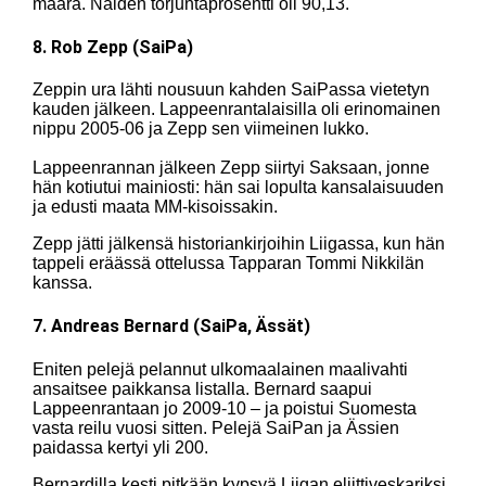
määrä. Näiden torjuntaprosentti oli 90,13.
8. Rob Zepp (SaiPa)
Zeppin ura lähti nousuun kahden SaiPassa vietetyn
kauden jälkeen. Lappeenrantalaisilla oli erinomainen
nippu 2005-06 ja Zepp sen viimeinen lukko.
Lappeenrannan jälkeen Zepp siirtyi Saksaan, jonne
hän kotiutui mainiosti: hän sai lopulta kansalaisuuden
ja edusti maata MM-kisoissakin.
Zepp jätti jälkensä historiankirjoihin Liigassa, kun hän
tappeli eräässä ottelussa Tapparan Tommi Nikkilän
kanssa.
7. Andreas Bernard (SaiPa, Ässät)
Eniten pelejä pelannut ulkomaalainen maalivahti
ansaitsee paikkansa listalla. Bernard saapui
Lappeenrantaan jo 2009-10 – ja poistui Suomesta
vasta reilu vuosi sitten. Pelejä SaiPan ja Ässien
paidassa kertyi yli 200.
Bernardilla kesti pitkään kypsyä Liigan eliittiveskariksi,