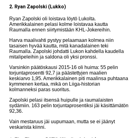
2. Ryan Zapolski (Lukko)
Ryan Zapolski oli loistava löytö Lukolta.
Amerikkalainen pelasi kolme loistavaa kautta
Raumalla ennen siirtymistään KHL-Jokereihin.
Harva maalivahti pystyy pelaamaan kolmea niin
tasaisen hyvää kautta, mitä kanadalainen teki
Raumalla. Zapolski johdatti Lukon kahdella kaudella
mitalipeleihin ja saldona oli yksi pronssi.
Varsinkin päätöskausi 2015-16 oli huima: 55 pelin
torjuntaprosentti 92,7 ja päästettyjen maalien
keskiarvo 1,95. Amerikkalainen piti maalinsa puhtaana
kymmenen kertaa, mikä on Liiga-historian
kolmanneksi paras suoritus.
Zapolski pelasi itsensä huipulle ja raumalaisten
sydämiin. 163 pelin torjuntaprosentiksi jäi käsittämätön
92,36.
Vain mestaruus jäi uupumaan, mutta se ei jäänyt
veskarista kiinni.