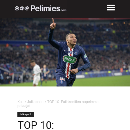
Koti
>
Jalkapallo
>
TOP 10: Futiskenttien nopeimmat
pelaajat
Jalkapallo
TOP 10: