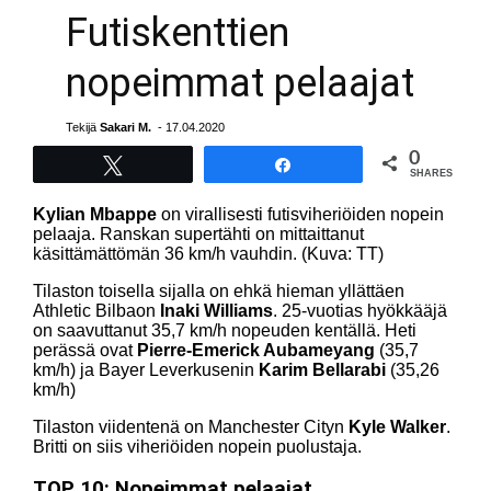
Futiskenttien
nopeimmat pelaajat
Tekijä
Sakari M.
- 17.04.2020
0
Tweet
Share
SHARES
Kylian Mbappe
on virallisesti futisviheriöiden nopein
pelaaja. Ranskan supertähti on mittaittanut
käsittämättömän 36 km/h vauhdin. (Kuva: TT)
Tilaston toisella sijalla on ehkä hieman yllättäen
Athletic Bilbaon
Inaki Williams
. 25-vuotias hyökkääjä
on saavuttanut 35,7 km/h nopeuden kentällä. Heti
perässä ovat
Pierre-Emerick Aubameyang
(35,7
km/h) ja Bayer Leverkusenin
Karim Bellarabi
(35,26
km/h)
Tilaston viidentenä on Manchester Cityn
Kyle Walker
.
Britti on siis viheriöiden nopein puolustaja.
TOP 10: Nopeimmat pelaajat