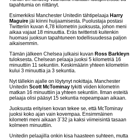
tapahtumia on riittänyt.
Esimerkiksi Manchester Unitedin tähtipelaaja
Harry
Maguire
jäi kiinni huijaamisesta. Puolustaja postasi
Twitteriin kuvan 4,78 kilometrin juoksusta, johon meni
aikaa vajaat 18 minuuttia. Eräs twitteristi kuitenkin
huomasi juoksun tapahtuneen todellisuudessa paljon
aikaisemmin.
Tämän jälkeen Chelsea julkaisi kuvan
Ross Barkleyn
tuloksesta. Chelsean pelaaja juoksi 5 kilometriä 16
minuuttiin 11 sekuntiin. Keskimäärin yhteen kilometriin
kului 3 minuuttia ja 3 sekuntia.
Nyt tällekin ajalle on löytynyt nokittaja. Manchester
Unitedin
Scott McTominay
tykitti viiden kilometrin
matkan 16 minuuttiin ja yhteen sekuntiin. Ilman esteitä
pelaaja olisi pääsyt 15 sekuntia nopeampaan aikaan.
Juoksusta erityisen kovan tekee se, että McTominay
juoksi koko ajan vain kovempaa. Ensimmäinen
kilometri meni aikaan 3´32 ja kaksi viimeisintä tasaan
kolmeen minuuttiin.
Unitedin pelaajilla onkin kisa haasteen suhteen, mutta