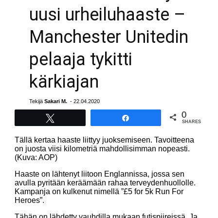
uusi urheiluhaaste –
Manchester Unitedin
pelaaja tykitti
kärkiajan
Tekijä
Sakari M.
- 22.04.2020
0
Tweet
Share
SHARES
Tällä kertaa haaste liittyy juoksemiseen. Tavoitteena
on juosta viisi kilometriä mahdollisimman nopeasti.
(Kuva: AOP)
Haaste on lähtenyt liitoon Englannissa, jossa sen
avulla pyritään keräämään rahaa terveydenhuollolle.
Kampanja on kulkenut nimellä ”£5 for 5k Run For
Heroes”.
Tähän on lähdetty vauhdilla mukaan futispiireissä. Ja