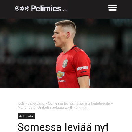
Koti
>
Jalkapallo
>
Somessa leviää nyt uusi urheiluhaaste –
Manchester Unitedin pelaaja tykitti kärkiajan
Jalkapallo
Somessa leviää nyt