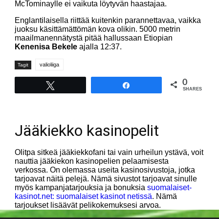
McTominaylle ei vaikuta löytyvän haastajaa.
Englantilaisella riittää kuitenkin parannettavaa, vaikka
juoksu käsittämättömän kova olikin. 5000 metrin
maailmanennätystä pitää hallussaan Etiopian
Kenenisa Bekele
ajalla 12:37.
valioliiga
Tagit
0
Tweet
Share
SHARES
Jääkiekko kasinopelit
Olitpa sitkeä jääkiekkofani tai vain urheilun ystävä, voit
nauttia jääkiekon kasinopelien pelaamisesta
verkossa. On olemassa useita kasinosivustoja, jotka
tarjoavat näitä pelejä. Nämä sivustot tarjoavat sinulle
myös kampanjatarjouksia ja bonuksia
suomalaiset-
kasinot.net: suomalaiset kasinot netissä
. Nämä
tarjoukset lisäävät pelikokemuksesi arvoa.