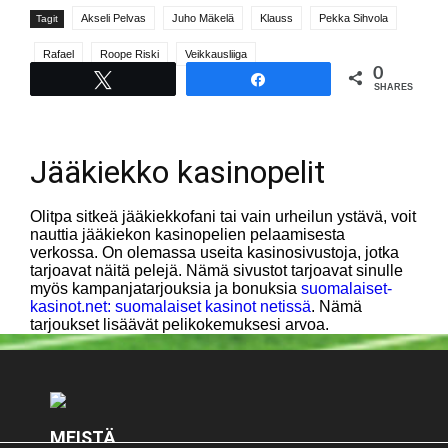
Akseli Pelvas
Juho Mäkelä
Klauss
Pekka Sihvola
Tagit
Rafael
Roope Riski
Veikkausliiga
0
Tweet
Share
SHARES
Jääkiekko kasinopelit
Olitpa sitkeä jääkiekkofani tai vain urheilun ystävä, voit
nauttia jääkiekon kasinopelien pelaamisesta
verkossa. On olemassa useita kasinosivustoja, jotka
tarjoavat näitä pelejä. Nämä sivustot tarjoavat sinulle
myös kampanjatarjouksia ja bonuksia
suomalaiset-
kasinot.net: suomalaiset kasinot netissä
. Nämä
tarjoukset lisäävät pelikokemuksesi arvoa.
MEISTÄ