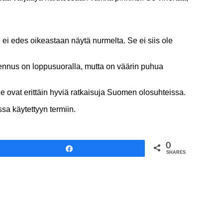
 ei edes oikeastaan näytä nurmelta. Se ei siis ole
ennus on loppusuoralla, mutta on väärin puhua
 Ne ovat erittäin hyviä ratkaisuja Suomen olosuhteissa.
ssa käytettyyn termiin.
0
Share
SHARES