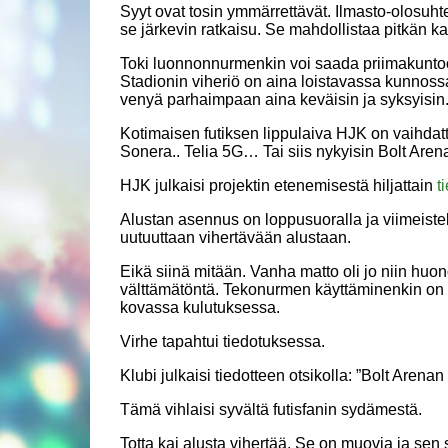
Syyt ovat tosin ymmärrettävät. Ilmasto-olosuht
se järkevin ratkaisu. Se mahdollistaa pitkän ka
Toki luonnonnurmenkin voi saada priimakuntoon,
Stadionin viheriö on aina loistavassa kunnoss
venyä parhaimpaan aina keväisin ja syksyisin
Kotimaisen futiksen lippulaiva HJK on vaihda
Sonera.. Telia 5G… Tai siis nykyisin Bolt Aren
HJK julkaisi projektin etenemisestä hiljattain
t
Alustan asennus on loppusuoralla ja viimeistel
uutuuttaan vihertävään alustaan.
Eikä siinä mitään. Vanha matto oli jo niin huo
välttämätöntä. Tekonurmen käyttäminenkin on 
kovassa kulutuksessa.
Virhe tapahtui tiedotuksessa.
Klubi julkaisi tiedotteen otsikolla: ”Bolt Arenan
Tämä vihlaisi syvältä futisfanin sydämestä.
Totta kai alusta vihertää. Se on muovia ja sen 