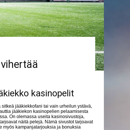
vihertää
äkiekko kasinopelit
a sitkeä jääkiekkofani tai vain urheilun ystävä,
nauttia jääkiekon kasinopelien pelaamisesta
ssa. On olemassa useita kasinosivustoja,
 tarjoavat näitä pelejä. Nämä sivustot tarjoavat
le myös kampanjatarjouksia ja bonuksia