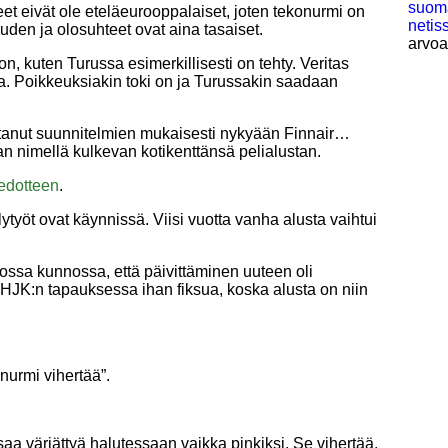
suoma
eet eivät ole eteläeurooppalaiset, joten tekonurmi on
netis
uden ja olosuhteet ovat aina tasaiset.
arvoa
 kuten Turussa esimerkillisesti on tehty. Veritas
a. Poikkeuksiakin toki on ja Turussakin saadaan
.
ttanut suunnitelmien mukaisesti nykyään Finnair…
an nimellä kulkevan kotikenttänsä pelialustan.
iedotteen
.
ytyöt ovat käynnissä. Viisi vuotta vanha alusta vaihtui
nossa kunnossa, että päivittäminen uuteen oli
HJK:n tapauksessa ihan fiksua, koska alusta on niin
 nurmi vihertää”.
saa värjättyä halutessaan vaikka pinkiksi. Se vihertää,