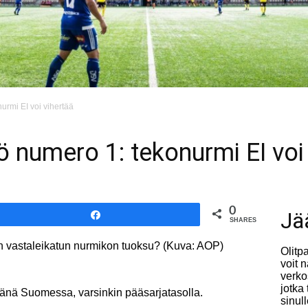
rmi EI voi vihertää
numero 1: tekonurmi EI voi 
0
Jä
Share
SHARES
 vastaleikatun nurmikon tuoksu? (Kuva: AOP)
Olitp
voit 
verko
jotka
vänä Suomessa, varsinkin pääsarjatasolla.
sinul