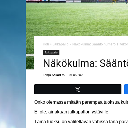
Koti
>
Jalkapallo
>
Näkökulma: Sääntö numero 1: tekonu
Jalkapallo
Näkökulma: Sääntö 
Tekijä
Sakari M.
- 07.05.2020
Tweet
Onko olemassa mitään parempaa tuoksua kuin
Ei ole, ainakaan jalkapallon ystäville.
Tämä tuoksu on valitettavan vähissä tänä päi