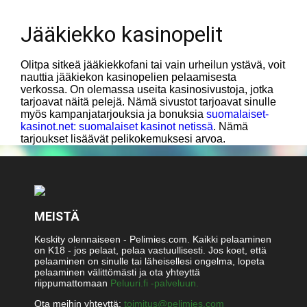
Jääkiekko kasinopelit
Olitpa sitkeä jääkiekkofani tai vain urheilun ystävä, voit
nauttia jääkiekon kasinopelien pelaamisesta
verkossa. On olemassa useita kasinosivustoja, jotka
tarjoavat näitä pelejä. Nämä sivustot tarjoavat sinulle
myös kampanjatarjouksia ja bonuksia
suomalaiset-
kasinot.net: suomalaiset kasinot netissä
. Nämä
tarjoukset lisäävät pelikokemuksesi arvoa.
MEISTÄ
Keskity olennaiseen - Pelimies.com. Kaikki pelaaminen
on K18 - jos pelaat, pelaa vastuullisesti. Jos koet, että
pelaaminen on sinulle tai läheisellesi ongelma, lopeta
pelaaminen välittömästi ja ota yhteyttä
riippumattomaan
Peluuri.fi -palveluun.
Ota meihin yhteyttä:
toimitus@pelimies.com