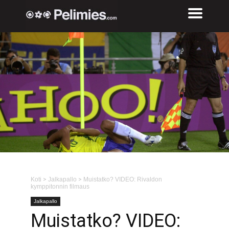
Koti
>
Jalkapallo
>
Muistatko? VIDEO: Rivaldon
kymppitonnin filmaus
Jalkapallo
Muistatko? VIDEO: