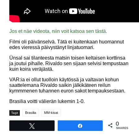
Jos et näe videota, niin voit katsoa sen tästä.
Filmi oli päivänselvä. Tätä ei kuitenkaan huomannut
edes vieressä päivystänyt linjatuomari.
Ünsal sai tilanteesta matsin toisen keltaisen korttinsa
ja joutui pihalle. Rivaldo sen sijaan selvisi tempustaan
kuin koira veräjästä.
VAR:ia ei ollut tuolloin käytössä ja valtavan kohun
saattelemana Rivaldo saikin jälkikäteen reilun
kymmmenen tuhannen euron sakot tempauksestaan.
Brasilia voitti välierän lukemin 1-0.
Brasilia
MM-kisat
Tagit
0
Tweet
Share
SHARES