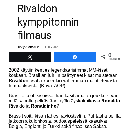
Rivaldon
kymppitonnin
filmaus
Tekijä
Sakari M.
- 06.06.2020
0
Tweet
Share
SHARES
2002 käytiin kenties legendaarisimmat MM-kisat
koskaan. Brasilian juhliin päättyneet kisat muistetaan
Rivaldon
osalta kuitenkin vähemmän mairittelevasta
tempauksesta. (Kuva: AOP)
Brasilialla oli kisoissa ihan käsittämätön joukkue. Vai
mitä sanotte pelkästään hyökkäyskolmikosta
Ronaldo
,
Rivaldo ja
Ronaldinho
?
Brassit voitti kisan lähes näytöstyyliin. Puhtaalla pelillä
jatkoon alkulohkosta, pudotuspeleissä kaatuivat
Belgia, Englanti ja Turkki sekä finaalissa Saksa.