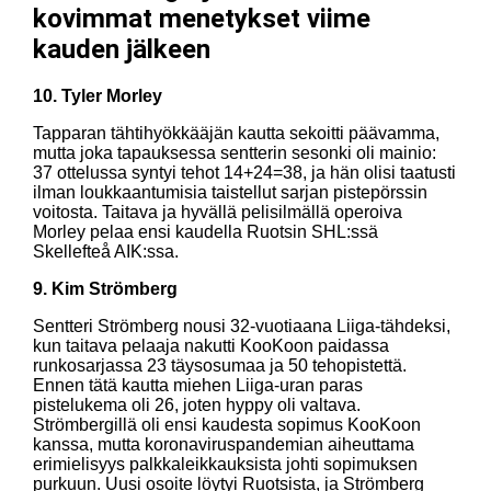
kovimmat menetykset viime
kauden jälkeen
10. Tyler Morley
Tapparan tähtihyökkääjän kautta sekoitti päävamma,
mutta joka tapauksessa sentterin sesonki oli mainio:
37 ottelussa syntyi tehot 14+24=38, ja hän olisi taatusti
ilman loukkaantumisia taistellut sarjan pistepörssin
voitosta. Taitava ja hyvällä pelisilmällä operoiva
Morley pelaa ensi kaudella Ruotsin SHL:ssä
Skellefteå AIK:ssa.
9. Kim Strömberg
Sentteri Strömberg nousi 32-vuotiaana Liiga-tähdeksi,
kun taitava pelaaja nakutti KooKoon paidassa
runkosarjassa 23 täysosumaa ja 50 tehopistettä.
Ennen tätä kautta miehen Liiga-uran paras
pistelukema oli 26, joten hyppy oli valtava.
Strömbergillä oli ensi kaudesta sopimus KooKoon
kanssa, mutta koronaviruspandemian aiheuttama
erimielisyys palkkaleikkauksista johti sopimuksen
purkuun. Uusi osoite löytyi Ruotsista, ja Strömberg