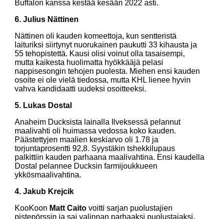
Buffalon kanssa kestää kesään 2022 asti.
6. Julius Nättinen
Nättinen oli kauden komeettoja, kun sentteristä
laituriksi siirtynyt nuorukainen paukutti 33 kihausta ja
55 tehopistettä. Kausi olisi voinut olla tasaisempi,
mutta kaikesta huolimatta hyökkääjä pelasi
nappisesongin tehojen puolesta. Miehen ensi kauden
osoite ei ole vielä tiedossa, mutta KHL lienee hyvin
vahva kandidaatti uudeksi osoitteeksi.
5. Lukas Dostal
Anaheim Ducksista lainalla Ilveksessä pelannut
maalivahti oli huimassa vedossa koko kauden.
Päästettyjen maalien keskiarvo oli 1.78 ja
torjuntaprosentti 92,8. Syystäkin tshekkilupaus
palkittiin kauden parhaana maalivahtina. Ensi kaudella
Dostal pelannee Ducksin farmijoukkueen
ykkösmaalivahtina.
4. Jakub Krejcik
KooKoon
Matt Caito
voitti sarjan puolustajien
pistepörssin ja sai valinnan parhaaksi puolustajaksi,