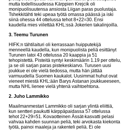
mutta todellisuudessa Kärppien Krejcik oli
monipuolisuutensa ansiosta Liigan paras puolustaja.
Tshekkitähti teki upeaa työtä omassa päässä ja iski
siinä ohessa 44 ottelussa tehot 8+22=30. Ensi
kaudella mies viilettää KHL:ssä Jokerien takalinjoilla.
3. Teemu Turunen
HIFK:n tähtilaituri oli kerrassaan huipputekijä
menneellä kaudella, kun monipuolista peliä esittänyt
Turunen latoi 43 ottelussa 20 kaappia ja 51
tehopistettä. Pisteitä syntyi keskimäärin 1.19 per ottelu,
ja se oli sarjan paras pistekeskiarvo. Turusen uusi
joukkue ei ole vielä tiedossa, mutta hän jättää
varmuudella Suomen kaukalot. Uusimmat huhut ovat
vieneet miestä KHL:ään Barys Astanan joukkueeseen,
mutta NHL lienee vielä yhtenä vaihtoehtona.
2. Juho Lammikko
Maailmanmestari Lammikko oli sarjan ylintä eliittiä,
kun sentteri paukutti kärppäpaidassa 57 ottelussa
tehot 22+29=51. Kovaotteinen Ässät-kasvatti pelasi
vahvaa kahden suunnan peliä, teki arvokasta kiekonta
työtä, painoi maaleja ja rakenteli peliä. Ei ole