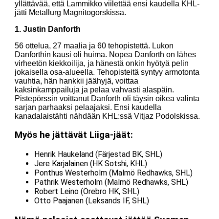
yllättävää, että Lammikko viilettää ensi kaudella KHL-
jätti Metallurg Magnitogorskissa.
1. Justin Danforth
56 ottelua, 27 maalia ja 60 tehopistettä. Lukon
Danforthin kausi oli huima. Nopea Danforth on lähes
virheetön kiekkoilija, ja hänestä onkin hyötyä pelin
jokaisella osa-alueella. Tehopisteitä syntyy armotonta
vauhtia, hän hankkii jäähyjä, voittaa
kaksinkamppailuja ja pelaa vahvasti alaspäin.
Pistepörssin voittanut Danforth oli täysin oikea valinta
sarjan parhaaksi pelaajaksi. Ensi kaudella
kanadalaistähti nähdään KHL:ssä Vitjaz Podolskissa.
Myös he jättävät Liiga-jäät:
Henrik Haukeland (Färjestad BK, SHL)
Jere Karjalainen (HK Sotshi, KHL)
Ponthus Westerholm (Malmö Redhawks, SHL)
Pathrik Westerholm (Malmö Redhawks, SHL)
Robert Leino (Örebro HK, SHL)
Otto Paajanen (Leksands IF, SHL)