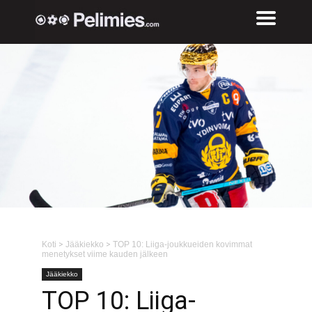
Koti
>
Jääkiekko
>
TOP 10: Liiga-joukkueiden kovimmat
menetykset viime kauden jälkeen
Jääkiekko
TOP 10: Liiga-