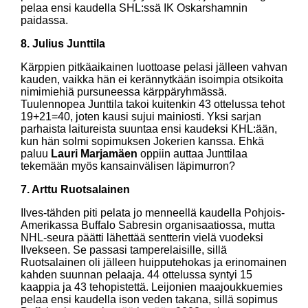
pelaa ensi kaudella SHL:ssä IK Oskarshamnin
paidassa.
8. Julius Junttila
Kärppien pitkäaikainen luottoase pelasi jälleen vahvan
kauden, vaikka hän ei kerännytkään isoimpia otsikoita
nimimiehiä pursuneessa kärppäryhmässä.
Tuulennopea Junttila takoi kuitenkin 43 ottelussa tehot
19+21=40, joten kausi sujui mainiosti. Yksi sarjan
parhaista laitureista suuntaa ensi kaudeksi KHL:ään,
kun hän solmi sopimuksen Jokerien kanssa. Ehkä
paluu
Lauri Marjamäen
oppiin auttaa Junttilaa
tekemään myös kansainvälisen läpimurron?
7. Arttu Ruotsalainen
Ilves-tähden piti pelata jo menneellä kaudella Pohjois-
Amerikassa Buffalo Sabresin organisaatiossa, mutta
NHL-seura päätti lähettää sentterin vielä vuodeksi
Ilvekseen. Se passasi tamperelaisille, sillä
Ruotsalainen oli jälleen huipputehokas ja erinomainen
kahden suunnan pelaaja. 44 ottelussa syntyi 15
kaappia ja 43 tehopistettä. Leijonien maajoukkuemies
pelaa ensi kaudella ison veden takana, sillä sopimus