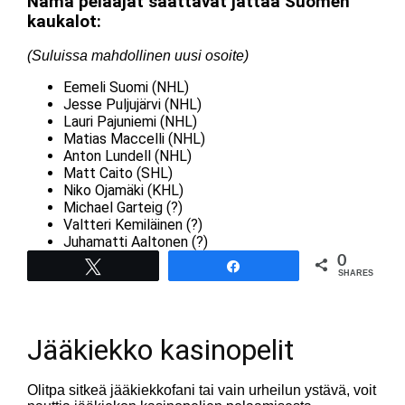
Nämä pelaajat saattavat jättää Suomen
kaukalot:
(Suluissa mahdollinen uusi osoite)
Eemeli Suomi (NHL)
Jesse Puljujärvi (NHL)
Lauri Pajuniemi (NHL)
Matias Maccelli (NHL)
Anton Lundell (NHL)
Matt Caito (SHL)
Niko Ojamäki (KHL)
Michael Garteig (?)
Valtteri Kemiläinen (?)
Juhamatti Aaltonen (?)
0
Tweet
Share
SHARES
Jääkiekko kasinopelit
Olitpa sitkeä jääkiekkofani tai vain urheilun ystävä, voit