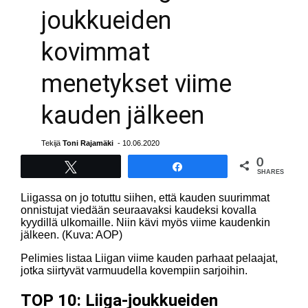
joukkueiden
kovimmat
menetykset viime
kauden jälkeen
Tekijä
Toni Rajamäki
- 10.06.2020
0
Tweet
Share
SHARES
Liigassa on jo totuttu siihen, että kauden suurimmat
onnistujat viedään seuraavaksi kaudeksi kovalla
kyydillä ulkomaille. Niin kävi myös viime kaudenkin
jälkeen. (Kuva: AOP)
Pelimies listaa Liigan viime kauden parhaat pelaajat,
jotka siirtyvät varmuudella kovempiin sarjoihin.
TOP 10: Liiga-joukkueiden