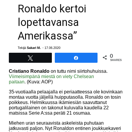
Ronaldo kertoi
lopettavansa
Amerikassa”
Tekijä
Sakari M.
- 17.06.2020
0
Tweet
Share
SHARES
Cristiano Ronaldo
on tuttu nimi siirtohuhuissa.
Viimeisimpänä miestä on viety Chelsean
paitaan
. (Kuva: AOP)
35-vuotiaalla pelaajalla ei periaatteessa ole kovinkaan
montaa vuotta jäljellä huipputasolla. Ronaldo on tosin
poikkeus. Helmikuussa ikämiesiän saavuttanut
portugalilainen on takonut kuluvalla kaudella 22
matsissa Serie A:ssa peräti 21 osumaa.
Miehen uran seuraavista askeleista puhutaan
jatkuvasti paljon. Nyt Ronaldon entinen joukkuekaveri