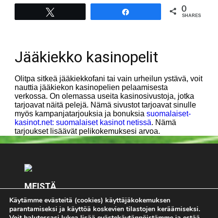
0
Tweet
Share
SHARES
Jääkiekko kasinopelit
Olitpa sitkeä jääkiekkofani tai vain urheilun ystävä, voit
nauttia jääkiekon kasinopelien pelaamisesta
verkossa. On olemassa useita kasinosivustoja, jotka
tarjoavat näitä pelejä. Nämä sivustot tarjoavat sinulle
myös kampanjatarjouksia ja bonuksia
suomalaiset-
kasinot.net: suomalaiset kasinot netissä
. Nämä
tarjoukset lisäävät pelikokemuksesi arvoa.
MEISTÄ
Käytämme evästeitä (cookies) käyttäjäkokemuksen
Keskity olennaiseen - Pelimies.com. Kaikki pelaaminen
parantamiseksi ja käyttöä koskevien tilastojen keräämiseksi.
on K18 - jos pelaat, pelaa vastuullisesti. Jos koet, että
Voit halutessasi lukea lisää evästekäytännöistämme ja estää
pelaaminen on sinulle tai läheisellesi ongelma, lopeta