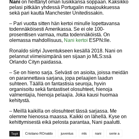
Nani
on heittänyt oman lusikkansa soppaan. Kaksikko
pelasi pitkään yhdessä Portugalin maajoukkuessa
sekä pari kautta Manchester Unitedissakin.
– Pari vuotta sitten hän kertoi minulle lopettavansa
todennäköisesti Amerikassa. Se ei ole 100-
prosenttisen varmaa, mutta todennäköistä. On
olemassa mahdollisuus,
Nani kertoi
ESPN:lle.
Ronaldo siirtyi Juventukseen kesällä 2018. Nani on
pelannut viimeisimpänä sen sijaan jo MLS:ssä
Orlando Cityn paidassa.
– Se on hieno sarja. Selvästi on asioita, joissa meidän
on parannettava sarjana, jopa pelaajien laadun
suhteen. Täällä on fantastisia seuroja, hyvin
organisoitu sekä fantastiset olosuhteet, hienoja
valmentajia, hienoja pelaajia. Joka kausi huomaa
kehitystä.
– Meillä kaikilla on olosuhteet tässä sarjassa. Me
olemme hienossa maassa. Kaikki on lähellä. Kyse on
kehittymisestä eikä pelosta parantaa, Nani paalutti.
Cristiano ROnaldo
juventus
mls
nani
serie a
Tagit