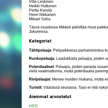
Ville Leskinen
Heikki Huttunen
Perttu Kiesilä
Henri Nikkanen
Mikael Saha
Tässä osastossa Mikkeli päihittää muut paikkak
Jukureissa.
Kategoriat
Tähtipelaaja
: Pelipaikkansa parhaimmistoa k
Runkopelaaja
: Laadukkaita pelaajia, joiden s
Potentiaaliset
: Pelaajia, joiden parasta osaami
vielä vaatimattomia, mutta potentiaalia parem
Rivipelaajat
: Menee muiden mukana, mutta eivä
Turistit
: Väärässä seurassa. Taso ei riitä nyk
Aiemmat arvostelut
HIFK