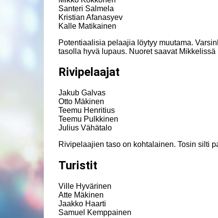
Santeri Salmela
Kristian Afanasyev
Kalle Matikainen
Potentiaalisia pelaajia löytyy muutama. Varsi
tasolla hyvä lupaus. Nuoret saavat Mikkelissä 
Rivipelaajat
Jakub Galvas
Otto Mäkinen
Teemu Henritius
Teemu Pulkkinen
Julius Vähätalo
Rivipelaajien taso on kohtalainen. Tosin silti 
Turistit
Ville Hyvärinen
Atte Mäkinen
Jaakko Haarti
Samuel Kemppainen