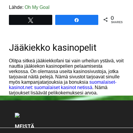
Lähde:
Oh My Goal
0
Tweet
Share
SHARES
Jääkiekko kasinopelit
Olitpa sitkeä jääkiekkofani tai vain urheilun ystävä, voit
nauttia jääkiekon kasinopelien pelaamisesta
verkossa. On olemassa useita kasinosivustoja, jotka
tarjoavat näitä pelejä. Nämä sivustot tarjoavat sinulle
myös kampanjatarjouksia ja bonuksia
suomalaiset-
kasinot.net: suomalaiset kasinot netissä
. Nämä
tarjoukset lisäävät pelikokemuksesi arvoa.
MEISTÄ