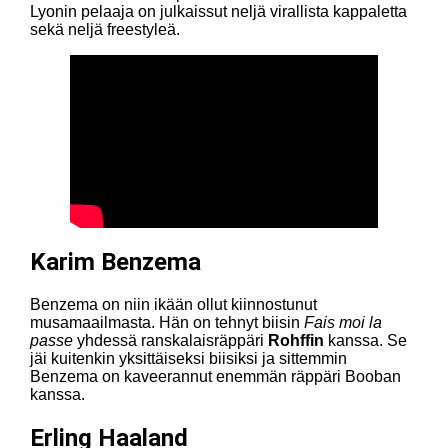
Lyonin pelaaja on julkaissut neljä virallista kappaletta
sekä neljä freestyleä.
Karim Benzema
Benzema on niin ikään ollut kiinnostunut
musamaailmasta. Hän on tehnyt biisin
Fais moi la
passe
yhdessä ranskalaisräppäri
Rohffin
kanssa. Se
jäi kuitenkin yksittäiseksi biisiksi ja sittemmin
Benzema on kaveerannut enemmän räppäri Booban
kanssa.
Erling Haaland