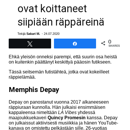
ovat koittaneet
siipiään räppäreinä
Tekijä
Sakari M.
- 24.07.2020
0
Tweet
Share
SHARES
Ehkä yleisön onneksi parempi, että suurin osa heistä
on kuitenkin päättänyt keskittyä pääosin futikseen.
Tässä seitsemän futistähteä, jotka ovat kokeilleet
räppielämää.
Memphis Depay
Depay on panostanut vuonna 2017 alkaneeseen
räppiuraan kunnolla. Hän julkaisi ensimmäisen
kappaleensa nimeltään
LA Vibes
yhdessä
maajoukkuekaveri
Quincy Promesin
kanssa. Depay
on julkaissut aktiivisesti musiikkia ja hänen YouTube-
kanava on omistettu pelkästään sille. 26-vuotias