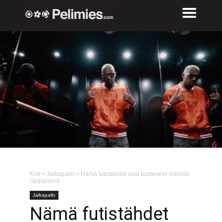
Koti
>
Jalkapallo
>
Nämä futistähdet ovat koittaneet siipiään
räppäreinä
Jalkapallo
Nämä futistähdet