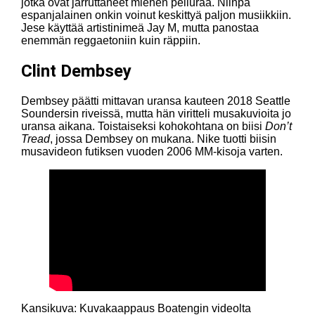
jotka ovat jarruttaneet miehen peliuraa. Niinpä
espanjalainen onkin voinut keskittyä paljon musiikkiin.
Jese käyttää artistinimeä Jay M, mutta panostaa
enemmän reggaetoniin kuin räppiin.
Clint Dembsey
Dembsey päätti mittavan uransa kauteen 2018 Seattle
Soundersin riveissä, mutta hän viritteli musakuvioita jo
uransa aikana. Toistaiseksi kohokohtana on biisi
Don’t
Tread
, jossa Dembsey on mukana. Nike tuotti biisin
musavideon futiksen vuoden 2006 MM-kisoja varten.
Kansikuva: Kuvakaappaus Boatengin videolta