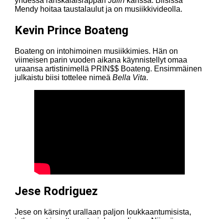
yhdessä ranskalaisräppäri
Julin
kanssa. Biisissä
Mendy hoitaa taustalaulut ja on musiikkivideolla.
Kevin Prince Boateng
Boateng on intohimoinen musiikkimies. Hän on
viimeisen parin vuoden aikana käynnistellyt omaa
uraansa artistinimellä PRIN$$ Boateng. Ensimmäinen
julkaistu biisi tottelee nimeä
Bella Vita
.
Jese Rodriguez
Jese on kärsinyt urallaan paljon loukkaantumisista,