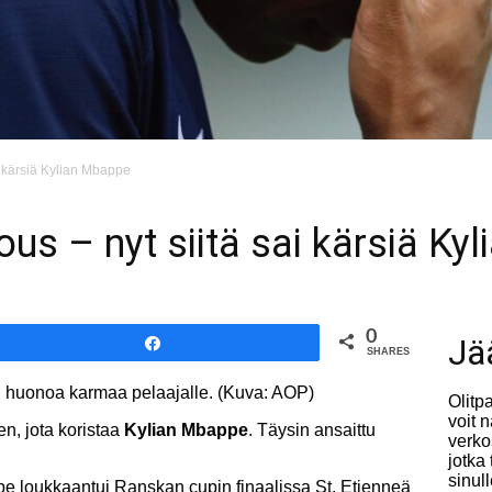
ai kärsiä Kylian Mbappe
ous – nyt siitä sai kärsiä K
0
Jä
Share
SHARES
i huonoa karmaa pelaajalle. (Kuva: AOP)
Olitp
voit 
en, jota koristaa
Kylian Mbappe
. Täysin ansaittu
verko
jotka
sinul
e loukkaantui Ranskan cupin finaalissa St. Etienneä