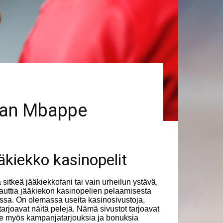
ylian Mbappe
äkiekko kasinopelit
a sitkeä jääkiekkofani tai vain urheilun ystävä,
nauttia jääkiekon kasinopelien pelaamisesta
ssa. On olemassa useita kasinosivustoja,
 tarjoavat näitä pelejä. Nämä sivustot tarjoavat
le myös kampanjatarjouksia ja bonuksia