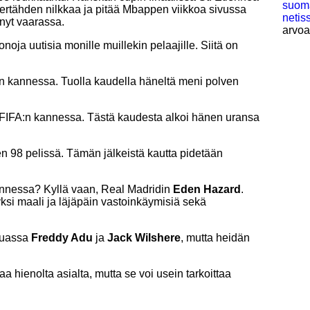
suoma
upertähden nilkkaa ja pitää Mbappen viikkoa sivussa
netis
 nyt vaarassa.
arvoa
oja uutisia monille muillekin pelaajille. Siitä on
n kannessa. Tuolla kaudella häneltä meni polven
FIFA:n kannessa. Tästä kaudesta alkoi hänen uransa
n 98 pelissä. Tämän jälkeistä kautta pidetään
annessa? Kyllä vaan, Real Madridin
Eden Hazard
.
ksi maali ja läjäpäin vastoinkäymisiä sekä
muassa
Freddy Adu
ja
Jack
Wilshere
, mutta heidän
 hienolta asialta, mutta se voi usein tarkoittaa