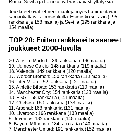
Roma, Sevilla ja Lazio olivat vastaavasti yllätyksiä.
Joukkueet ovat tehneet maaleja myös hämmentävän
samankaltaisilla prosenteilla. Esimerkiksi Lazio (195
rankkaria ja 153 maalia) ja Sevilla (195 rankkaria ja
154 maalia).
TOP 20: Eniten rankkareita saaneet
joukkueet 2000-luvulla
20. Atletico Madrid: 139 rankkaria (106 maalia)
19. Udinese Calcio: 148 rankkaria (119 maalia)
18. Valencia: 149 rankkaria (120 maalia)
17. Werder Bremen: 150 rankkaria (113 maalia)
16. Inter Milan: 152 rankkaria (121 maalia)
15. Athletic Bilbao: 153 rankkaria (119 maalia)
14. Manchester City: 154 rankkaria (123 maalia)
13. PSG: 158 rankkaria (141 maalia)
12. Chelsea: 160 rankkaria (133 maalia)
11. Arsenal: 163 rankkaria (131 maalia)
10. Liverpool: 166 rankkaria (133 maalia)
9. Juventus: 182 rankkaria (148 maalia)
8. Bayern München: 184 rankkaria (140 maalia)
7. Manchester United: 191 rankkaria (152 maalia)