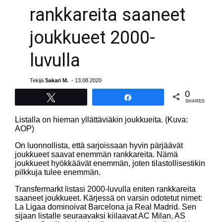
rankkareita saaneet
joukkueet 2000-
luvulla
Tekijä
Sakari M.
- 13.08.2020
0
Tweet
Share
SHARES
Listalla on hieman yllättäviäkin joukkueita. (Kuva:
AOP)
On luonnollista, että sarjoissaan hyvin pärjäävät
joukkueet saavat enemmän rankkareita. Nämä
joukkueet hyökkäävät enemmän, joten tilastollisestikin
pilkkuja tulee enemmän.
Transfermarkt listasi 2000-luvulla eniten rankkareita
saaneet joukkueet. Kärjessä on varsin odotetut nimet:
La Ligaa dominoivat Barcelona ja Real Madrid. Sen
sijaan listalle seuraavaksi kiilaavat AC Milan, AS