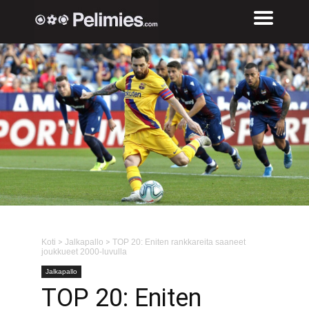
Koti
>
Jalkapallo
>
TOP 20: Eniten rankkareita saaneet
joukkueet 2000-luvulla
Jalkapallo
TOP 20: Eniten