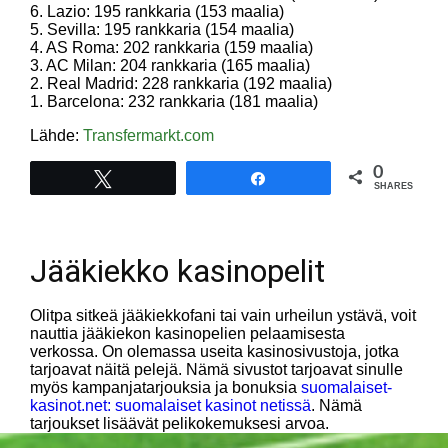
6. Lazio: 195 rankkaria (153 maalia)
5. Sevilla: 195 rankkaria (154 maalia)
4. AS Roma: 202 rankkaria (159 maalia)
3. AC Milan: 204 rankkaria (165 maalia)
2. Real Madrid: 228 rankkaria (192 maalia)
1. Barcelona: 232 rankkaria (181 maalia)
Lähde:
Transfermarkt.com
0
Tweet
Share
SHARES
Jääkiekko kasinopelit
Olitpa sitkeä jääkiekkofani tai vain urheilun ystävä, voit
nauttia jääkiekon kasinopelien pelaamisesta
verkossa. On olemassa useita kasinosivustoja, jotka
tarjoavat näitä pelejä. Nämä sivustot tarjoavat sinulle
myös kampanjatarjouksia ja bonuksia
suomalaiset-
kasinot.net: suomalaiset kasinot netissä
. Nämä
tarjoukset lisäävät pelikokemuksesi arvoa.