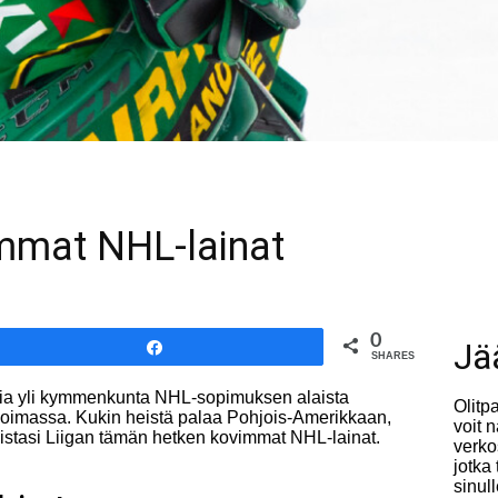
immat NHL-lainat
0
Jä
Share
SHARES
 takia yli kymmenkunta NHL-sopimuksen alaista
Olitp
 voimassa. Kukin heistä palaa Pohjois-Amerikkaan,
voit 
 listasi Liigan tämän hetken kovimmat NHL-lainat.
verko
jotka
sinul