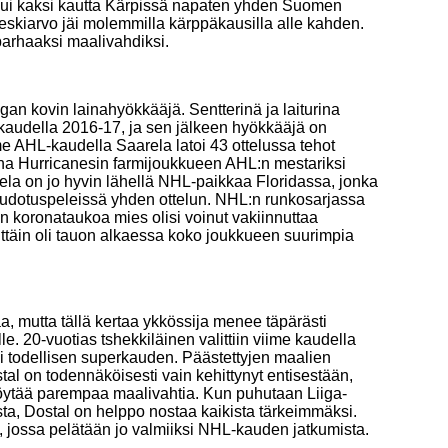
rjui kaksi kautta Kärpissä napaten yhden Suomen
skiarvo jäi molemmilla kärppäkausilla alle kahden.
parhaaksi maalivahdiksi.
igan kovin lainahyökkääjä. Sentterinä ja laiturina
kaudella 2016-17, ja sen jälkeen hyökkääjä on
e AHL-kaudella Saarela latoi 43 ottelussa tehot
na Hurricanesin farmijoukkueen AHL:n mestariksi
ela on jo hyvin lähellä NHL-paikkaa Floridassa, jonka
udotuspeleissä yhden ottelun. NHL:n runkosarjassa
an koronataukoa mies olisi voinut vakiinnuttaa
ttäin oli tauon alkaessa koko joukkueen suurimpia
 mutta tällä kertaa ykkössija menee täpärästi
. 20-vuotias tshekkiläinen valittiin viime kaudella
i todellisen superkauden. Päästettyjen maalien
stal on todennäköisesti vain kehittynyt entisestään,
 löytää parempaa maalivahtia. Kun puhutaan Liiga-
sta, Dostal on helppo nostaa kaikista tärkeimmäksi.
ä, jossa pelätään jo valmiiksi NHL-kauden jatkumista.