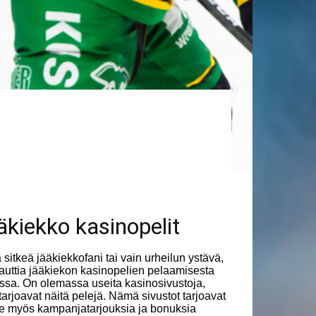
äkiekko kasinopelit
a sitkeä jääkiekkofani tai vain urheilun ystävä,
nauttia jääkiekon kasinopelien pelaamisesta
ssa. On olemassa useita kasinosivustoja,
 tarjoavat näitä pelejä. Nämä sivustot tarjoavat
le myös kampanjatarjouksia ja bonuksia