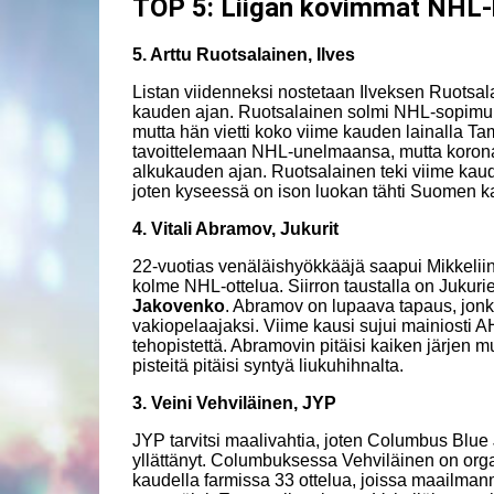
TOP 5: Liigan kovimmat NHL-l
5. Arttu Ruotsalainen, Ilves
Listan viidenneksi nostetaan Ilveksen Ruotsalai
kauden ajan. Ruotsalainen solmi NHL-sopimuks
mutta hän vietti koko viime kauden lainalla Tam
tavoittelemaan NHL-unelmaansa, mutta koron
alkukauden ajan. Ruotsalainen teki viime kaude
joten kyseessä on ison luokan tähti Suomen k
4. Vitali Abramov, Jukurit
22-vuotias venäläishyökkääjä saapui Mikkeliin
kolme NHL-ottelua. Siirron taustalla on Jukur
Jakovenko
. Abramov on lupaava tapaus, jon
vakiopelaajaksi. Viime kausi sujui mainiosti AH
tehopistettä. Abramovin pitäisi kaiken järjen m
pisteitä pitäisi syntyä liukuhihnalta.
3. Veini Vehviläinen, JYP
JYP tarvitsi maalivahtia, joten Columbus Blu
yllättänyt. Columbuksessa Vehviläinen on orga
kaudella farmissa 33 ottelua, joissa maailmanmes