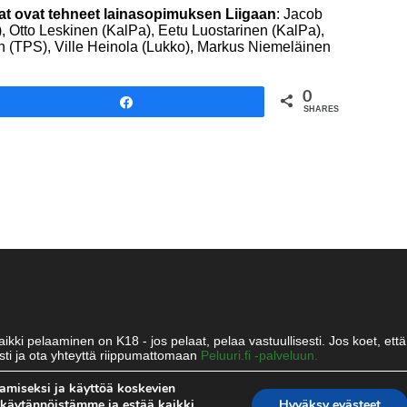
t ovat tehneet lainasopimuksen Liigaan
: Jacob
 Otto Leskinen (KalPa), Eetu Luostarinen (KalPa),
 (TPS), Ville Heinola (Lukko), Markus Niemeläinen
0
Share
SHARES
kki pelaaminen on K18 - jos pelaat, pelaa vastuullisesti. Jos koet, että 
ti ja ota yhteyttä riippumattomaan
Peluuri.fi -palveluun.
es.com
amiseksi ja käyttöä koskevien
tekäytännöistämme ja estää kaikki
Hyväksy evästeet