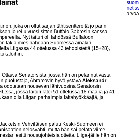
ainat
suoma
netis
arvoa
nen, joka on ollut sarjan tähtisenttereitä jo parin
en jo reilu vuosi sitten Buffalo Sabresin kanssa,
pereella. Nyt taituri oli lähdössä Buffaloon
an takia mies nähdään Suomessa ainakin
lla Liigassa 44 ottelussa 43 tehopistettä (15+28),
aukaloihin.
 Ottawa Senatorsista, jossa hän on pelannut vasta
ien puolustaja, Abramovin hyvä ystävä
Aleksandr
ka odotetaan nousevan lähivuosina Senatorsin
L:ssä, jossa laituri latoi 51 ottelussa 18 maalia ja 41
ukaan olla Liigan parhaimpia laitahyökkääjiä, ja
e Jacketsin Vehviläisen paluu Keski-Suomeen ei
nisaation nelosvahti, mutta hän sai pelata viime
tari esitti nousujohteisia otteita. Liiga-jäille hän on