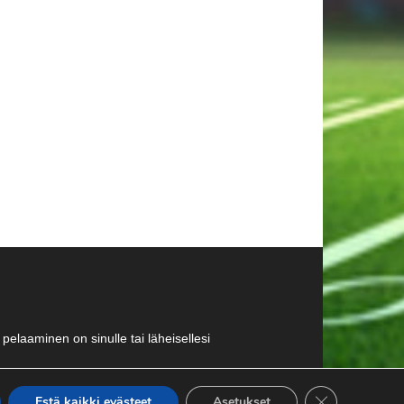
pelaaminen on sinulle tai läheisellesi
Close GDPR Co
Estä kaikki evästeet
Asetukset