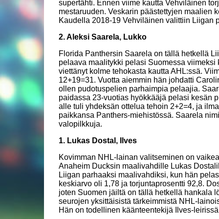
supertähti. Ennen viime kautta Vehviläinen to
mestaruuden. Veskarin päästettyjen maalien ke
Kaudella 2018-19 Vehviläinen valittiin Liigan 
2. Aleksi Saarela, Lukko
Florida Panthersin Saarela on tällä hetkellä Li
pelaava maalitykki pelasi Suomessa viimeksi 
viettänyt kolme tehokasta kautta AHL:ssä. Viim
12+19=31. Vuotta aiemmin hän johdatti Caroli
ollen pudotuspelien parhaimpia pelaajia. Saar
paidassa 23-vuotias hyökkääjä pelasi kesän p
alle tuli yhdeksän ottelua tehoin 2+2=4, ja ilm
paikkansa Panthers-miehistössä. Saarela nimi
valopilkkuja.
1. Lukas Dostal, Ilves
Kovimman NHL-lainan valitseminen on vaikeaa,
Anaheim Ducksin maalivahdille Lukas Dostalille
Liigan parhaaksi maalivahdiksi, kun hän pelas
keskiarvo oli 1,78 ja torjuntaprosentti 92,8. Do
joten Suomen jäiltä on tällä hetkellä hankala
seurojen yksittäisistä tärkeimmistä NHL-lainoi
Hän on todellinen käänteentekijä Ilves-leiriss