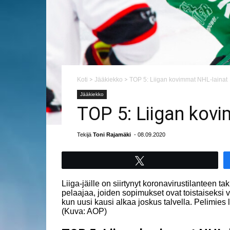
Koti
>
Jääkiekko
>
TOP 5: Liigan kovimmat NHL-lainat
Jääkiekko
TOP 5: Liigan kov
Tekijä
Toni Rajamäki
- 08.09.2020
Tweet
Liiga-jäille on siirtynyt koronavirustilanteen
pelaajaa, joiden sopimukset ovat toistaiseksi
kun uusi kausi alkaa joskus talvella. Pelimies
(Kuva: AOP)