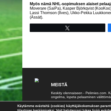
Myös nämä NHL-sopimuksen alaiset pelaaja
Moverare (SaiPa), Kasper Björkqvist (KooKoo),
Lassi Thomson (Ilves), Ukko-Pekka Luukkonen
(Ässät).
Tweet
MEISTÄ
Keskity olennaiseen - Pelimies.com. Kai
ongelma, lopeta pelaaminen välittömäs
Ota meihin yhteyttä:
toimitus@pelimi
Käytämme evästeitä (cookies) käyttäjäkokemuksen parant
tilastojen keräämiseksi. Voit halutessasi lukea lisää eväs