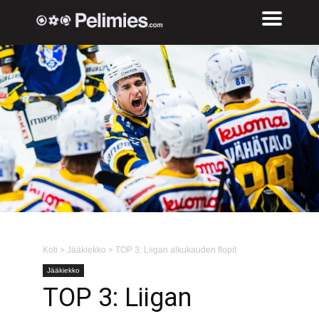
Koti
>
Jääkiekko
>
TOP 3: Liigan alkukauden flopit
Jääkiekko
TOP 3: Liigan