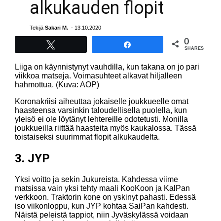
alkukauden flopit
Tekijä
Sakari M.
- 13.10.2020
0
Tweet
Share
SHARES
Liiga on käynnistynyt vauhdilla, kun takana on jo pari
viikkoa matseja. Voimasuhteet alkavat hiljalleen
hahmottua. (Kuva: AOP)
Koronakriisi aiheuttaa jokaiselle joukkueelle omat
haasteensa varsinkin taloudellisella puolella, kun
yleisö ei ole löytänyt lehtereille odotetusti. Monilla
joukkueilla riittää haasteita myös kaukalossa. Tässä
toistaiseksi suurimmat flopit alkukaudelta.
3. JYP
Yksi voitto ja sekin Jukureista. Kahdessa viime
matsissa vain yksi tehty maali KooKoon ja KalPan
verkkoon. Traktorin kone on yskinyt pahasti. Edessä
iso viikonloppu, kun JYP kohtaa SaiPan kahdesti.
Näistä peleistä tappiot, niin Jyväskylässä voidaan