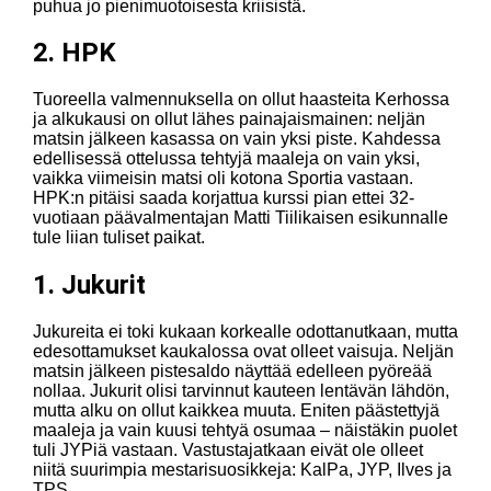
puhua jo pienimuotoisesta kriisistä.
2. HPK
Tuoreella valmennuksella on ollut haasteita Kerhossa
ja alkukausi on ollut lähes painajaismainen: neljän
matsin jälkeen kasassa on vain yksi piste. Kahdessa
edellisessä ottelussa tehtyjä maaleja on vain yksi,
vaikka viimeisin matsi oli kotona Sportia vastaan.
HPK:n pitäisi saada korjattua kurssi pian ettei 32-
vuotiaan päävalmentajan Matti Tiilikaisen esikunnalle
tule liian tuliset paikat.
1. Jukurit
Jukureita ei toki kukaan korkealle odottanutkaan, mutta
edesottamukset kaukalossa ovat olleet vaisuja. Neljän
matsin jälkeen pistesaldo näyttää edelleen pyöreää
nollaa. Jukurit olisi tarvinnut kauteen lentävän lähdön,
mutta alku on ollut kaikkea muuta. Eniten päästettyjä
maaleja ja vain kuusi tehtyä osumaa – näistäkin puolet
tuli JYPiä vastaan. Vastustajatkaan eivät ole olleet
niitä suurimpia mestarisuosikkeja: KalPa, JYP, Ilves ja
TPS.