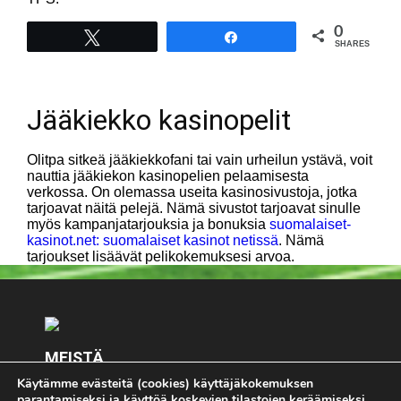
0
Tweet
Share
SHARES
Jääkiekko kasinopelit
Olitpa sitkeä jääkiekkofani tai vain urheilun ystävä, voit
nauttia jääkiekon kasinopelien pelaamisesta
verkossa. On olemassa useita kasinosivustoja, jotka
tarjoavat näitä pelejä. Nämä sivustot tarjoavat sinulle
myös kampanjatarjouksia ja bonuksia
suomalaiset-
kasinot.net: suomalaiset kasinot netissä
. Nämä
tarjoukset lisäävät pelikokemuksesi arvoa.
MEISTÄ
Käytämme evästeitä (cookies) käyttäjäkokemuksen
Keskity olennaiseen - Pelimies.com. Kaikki pelaaminen
parantamiseksi ja käyttöä koskevien tilastojen keräämiseksi.