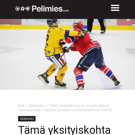
Koti
>
Jääkiekko
>
Tämä yksityiskohta on monilta jäänyt
huomaamatta: Liigassa pelataan poikkeuksellisen siististi
Jääkiekko
Tämä yksityiskohta