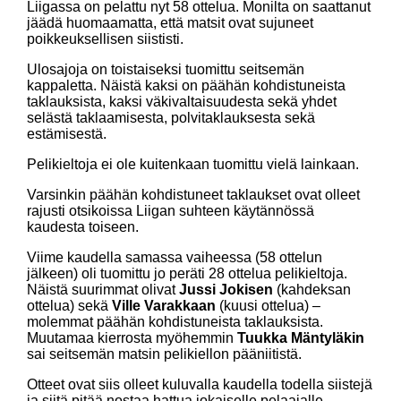
Liigassa on pelattu nyt 58 ottelua. Monilta on saattanut
jäädä huomaamatta, että matsit ovat sujuneet
poikkeuksellisen siististi.
Ulosajoja on toistaiseksi tuomittu seitsemän
kappaletta. Näistä kaksi on päähän kohdistuneista
taklauksista, kaksi väkivaltaisuudesta sekä yhdet
selästä taklaamisesta, polvitaklauksesta sekä
estämisestä.
Pelikieltoja ei ole kuitenkaan tuomittu vielä lainkaan.
Varsinkin päähän kohdistuneet taklaukset ovat olleet
rajusti otsikoissa Liigan suhteen käytännössä
kaudesta toiseen.
Viime kaudella samassa vaiheessa (58 ottelun
jälkeen) oli tuomittu jo peräti 28 ottelua pelikieltoja.
Näistä suurimmat olivat
Jussi Jokisen
(kahdeksan
ottelua) sekä
Ville Varakkaan
(kuusi ottelua) –
molemmat päähän kohdistuneista taklauksista.
Muutamaa kierrosta myöhemmin
Tuukka Mäntyläkin
sai seitsemän matsin pelikiellon pääniitistä.
Otteet ovat siis olleet kuluvalla kaudella todella siistejä
ja siitä pitää nostaa hattua jokaiselle pelaajalle.