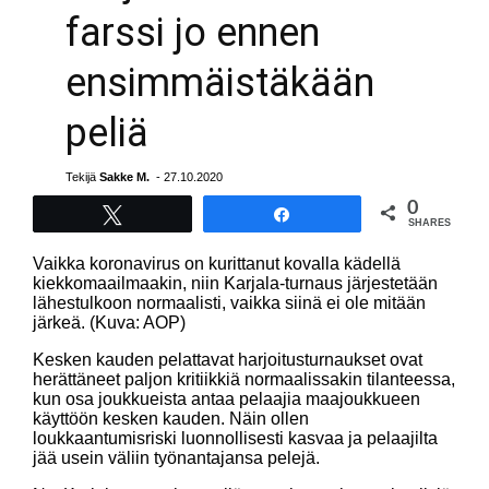
farssi jo ennen
ensimmäistäkään
peliä
Tekijä
Sakke M.
- 27.10.2020
0
Tweet
Share
SHARES
Vaikka koronavirus on kurittanut kovalla kädellä
kiekkomaailmaakin, niin Karjala-turnaus järjestetään
lähestulkoon normaalisti, vaikka siinä ei ole mitään
järkeä. (Kuva: AOP)
Kesken kauden pelattavat harjoitusturnaukset ovat
herättäneet paljon kritiikkiä normaalissakin tilanteessa,
kun osa joukkueista antaa pelaajia maajoukkueen
käyttöön kesken kauden. Näin ollen
loukkaantumisriski luonnollisesti kasvaa ja pelaajilta
jää usein väliin työnantajansa pelejä.