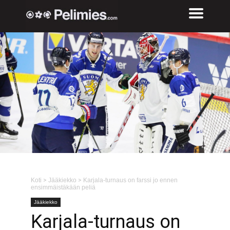
Koti
>
Jääkiekko
>
Karjala-turnaus on farssi jo ennen
ensimmäistäkään peliä
Jääkiekko
Karjala-turnaus on