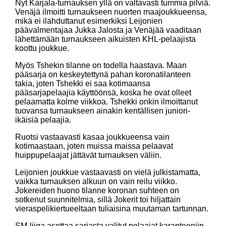
Nyt Karjala-turnauksen yllä on valtavasti tummia pilviä.
Venäjä ilmoitti turnaukseen nuorten maajoukkueensa,
mikä ei ilahduttanut esimerkiksi Leijonien
päävalmentajaa Jukka Jalosta ja Venäjää vaaditaan
lähettämään turnaukseen aikuisten KHL-pelaajista
koottu joukkue.
Myös Tshekin tilanne on todella haastava. Maan
pääsarja on keskeytettynä pahan koronatilanteen
takia, joten Tshekki ei saa kotimaansa
pääsarjapelaajia käyttöönsä, koska he ovat olleet
pelaamatta kolme viikkoa. Tshekki onkin ilmoittanut
tuovansa turnaukseen ainakin kentällisen juniori-
ikäisiä pelaajia.
Ruotsi vastaavasti kasaa joukkueensa vain
kotimaastaan, joten muissa maissa pelaavat
huippupelaajat jättävät turnauksen väliin.
Leijonien joukkue vastaavasti on vielä julkistamatta,
vaikka turnauksen alkuun on vain reilu viikko.
Jokereiden huono tilanne koronan suhteen on
sotkenut suunnitelmia, sillä Jokerit toi hiljattain
vieraspelikiertueeltaan tuliaisina muutaman tartunnan.
SM-liiga asettaa sarjasta valitut pelaajat karanteeniin