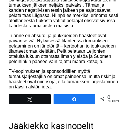
turnauksen jälkeen neljäksi päiväksi. Tämän ja
kahden negatiivisen testin jälkeen pelaajat saavat
pelata taas Liigassa. Niinpä esimerkiksi erinomaisesti
aloittaneesta Lukosta valitut pelaajat olisivat sivussa
kahdesta raumalaisten matsista.
Tilanne on absurdi ja joukkueiden haasteet ovat
päivänselviä. Nykyisessä tilanteessa turnauksen
pelaaminen on järjetöntä – kertoohan jo joukkueiden
tilanteet omaa kieltään. Pelit pelataan Leijonien
otteluita lukuun ottamatta ilman yleisöä ja Suomen
peleihinkin pääsee vain rajattu määrä katsojia.
TV-sopimuksen ja sponsoridiilien myötä
turnausjärjestäjillä on omat paineensa, mutta riskit ja
haasteet ovat niin isoja, että turnauksen järjestäminen
on täysin älytön idea.
0
Tweet
Share
SHARES
Jääkiekko kasinopelit