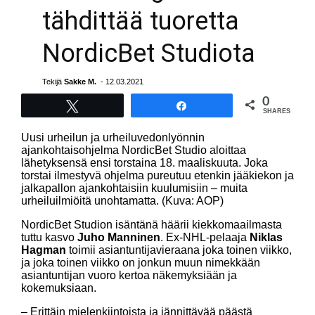
tähdittää tuoretta
NordicBet Studiota
Tekijä
Sakke M.
- 12.03.2021
0
Tweet
Share
SHARES
Uusi urheilun ja urheiluvedonlyönnin
ajankohtaisohjelma NordicBet Studio aloittaa
lähetyksensä ensi torstaina 18. maaliskuuta. Joka
torstai ilmestyvä ohjelma pureutuu etenkin jääkiekon ja
jalkapallon ajankohtaisiin kuulumisiin – muita
urheiluilmiöitä unohtamatta. (Kuva: AOP)
NordicBet Studion isäntänä häärii kiekkomaailmasta
tuttu kasvo
Juho Manninen
. Ex-NHL-pelaaja
Niklas
Hagman
toimii asiantuntijavieraana joka toinen viikko,
ja joka toinen viikko on jonkun muun nimekkään
asiantuntijan vuoro kertoa näkemyksiään ja
kokemuksiaan.
– Erittäin mielenkiintoista ja jännittävää päästä