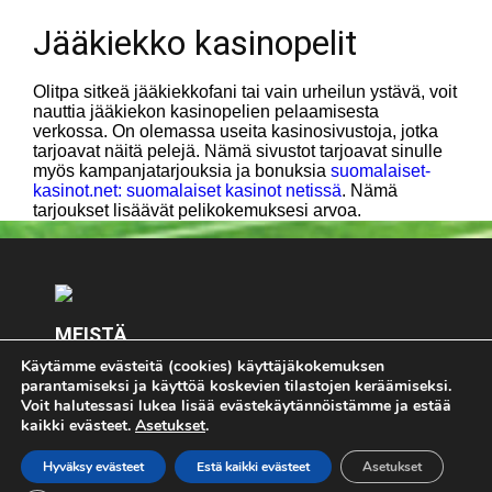
Jääkiekko kasinopelit
Olitpa sitkeä jääkiekkofani tai vain urheilun ystävä, voit
nauttia jääkiekon kasinopelien pelaamisesta
verkossa. On olemassa useita kasinosivustoja, jotka
tarjoavat näitä pelejä. Nämä sivustot tarjoavat sinulle
myös kampanjatarjouksia ja bonuksia
suomalaiset-
kasinot.net: suomalaiset kasinot netissä
. Nämä
tarjoukset lisäävät pelikokemuksesi arvoa.
MEISTÄ
Käytämme evästeitä (cookies) käyttäjäkokemuksen
Keskity olennaiseen - Pelimies.com. Kaikki pelaaminen
parantamiseksi ja käyttöä koskevien tilastojen keräämiseksi.
on K18 - jos pelaat, pelaa vastuullisesti. Jos koet, että
Voit halutessasi lukea lisää evästekäytännöistämme ja estää
pelaaminen on sinulle tai läheisellesi ongelma, lopeta
pelaaminen välittömästi ja ota yhteyttä
kaikki evästeet.
Asetukset
.
riippumattomaan
Peluuri.fi -palveluun.
Hyväksy evästeet
Estä kaikki evästeet
Asetukset
Ota meihin yhteyttä:
toimitus@pelimies.com