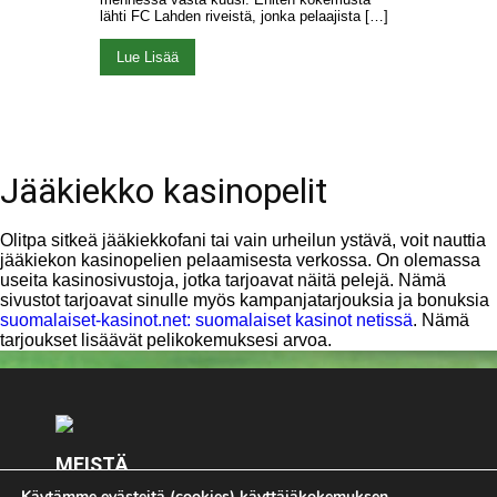
lähti FC Lahden riveistä, jonka pelaajista […]
Lue Lisää
Jääkiekko kasinopelit
Olitpa sitkeä jääkiekkofani tai vain urheilun ystävä, voit nauttia
jääkiekon kasinopelien pelaamisesta verkossa. On olemassa
useita kasinosivustoja, jotka tarjoavat näitä pelejä. Nämä
sivustot tarjoavat sinulle myös kampanjatarjouksia ja bonuksia
suomalaiset-kasinot.net: suomalaiset kasinot netissä
. Nämä
tarjoukset lisäävät pelikokemuksesi arvoa.
MEISTÄ
Käytämme evästeitä (cookies) käyttäjäkokemuksen