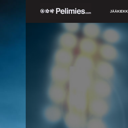
JÄÄKIEK