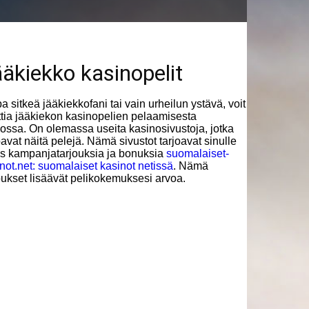
äkiekko kasinopelit
pa sitkeä jääkiekkofani tai vain urheilun ystävä, voit
tia jääkiekon kasinopelien pelaamisesta
ossa. On olemassa useita kasinosivustoja, jotka
oavat näitä pelejä. Nämä sivustot tarjoavat sinulle
s kampanjatarjouksia ja bonuksia
suomalaiset-
not.net: suomalaiset kasinot netissä
. Nämä
oukset lisäävät pelikokemuksesi arvoa.