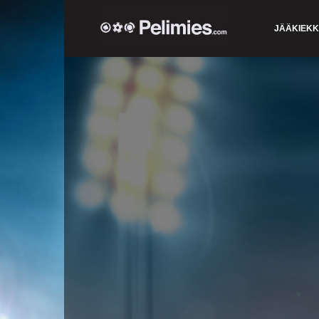
JÄÄKIEK