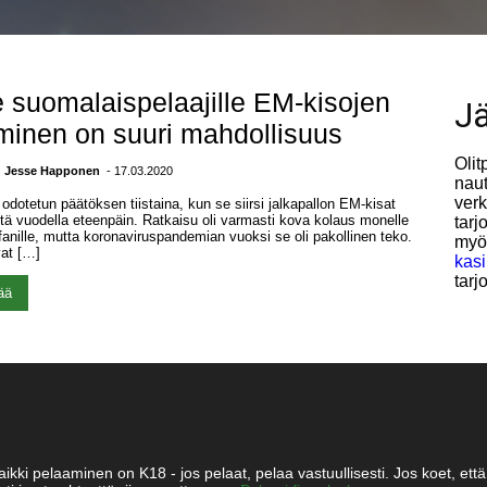
e suomalaispelaajille EM-kisojen
Jä
yminen on suuri mahdollisuus
Olit
Jesse Happonen
- 17.03.2020
naut
verk
odotetun päätöksen tiistaina, kun se siirsi jalkapallon EM-kisat
ltä vuodella eteenpäin. Ratkaisu oli varmasti kova kolaus monelle
tarj
anille, mutta koronaviruspandemian vuoksi se oli pakollinen teko.
myö
vat […]
kasi
tarj
ää
kki pelaaminen on K18 - jos pelaat, pelaa vastuullisesti. Jos koet, että 