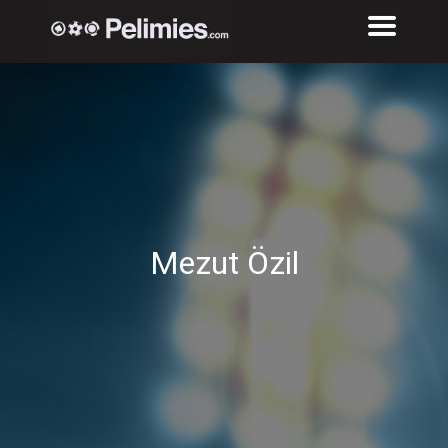
Mezut Özil