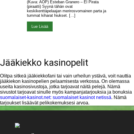
(Kuva: AOP) Esteban Granero – El Pirata
(piraatti) Syynä tähän ovat
keskikenttäpelaajan merirosvomainen parta ja
tummat kiharat hiukset. […]
Lue Lisää
Jääkiekko kasinopelit
Olitpa sitkeä jääkiekkofani tai vain urheilun ystävä, voit nauttia
jääkiekon kasinopelien pelaamisesta verkossa. On olemassa
useita kasinosivustoja, jotka tarjoavat näitä pelejä. Nämä
sivustot tarjoavat sinulle myös kampanjatarjouksia ja bonuksia
suomalaiset-kasinot.net: suomalaiset kasinot netissä
. Nämä
tarjoukset lisäävät pelikokemuksesi arvoa.