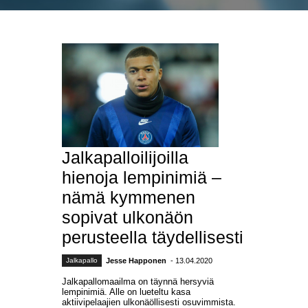
Jalkapalloilijoilla
hienoja lempinimiä –
nämä kymmenen
sopivat ulkonäön
perusteella täydellisesti
Jalkapallo
Jesse Happonen
- 13.04.2020
Jalkapallomaailma on täynnä hersyviä
lempinimiä. Alle on lueteltu kasa
aktiivipelaajien ulkonäöllisesti osuvimmista.