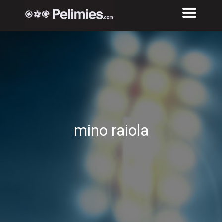
mino raiola