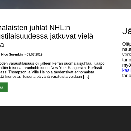
alaisten juhlat NHL:n
Jä
stilaisuudessa jatkuvat vielä
ia
Olit
naut
verk
Nico Surenkin
- 09.07.2019
tarj
en varaustilaisuus oli jälleen kerran suomalaisjuhlaa. Kaapo
myö
attiin toisena tarunhohtoiseen New York Rangersiin. Perässä
kasi
Lassi Thompson ja Ville Heinola täydensivät erinomaista
tarj
tä kierrosta. Toisena päivänä varatuista voidaan […]
ää