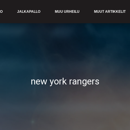
KO
JALKAPALLO
MUU URHEILU
MUUT ARTIKKELIT
new york rangers