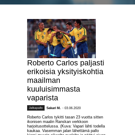
Roberto Carlos paljasti
erikoisia yksityiskohtia
maailman
kuuluisimmasta
vaparista
Jalkapallo
Sakari M.
- 03.06.2020
Roberto Carlos tykitti tasan 23 vuotta sitten
ikonisen maalin Ranskan verkkoon
harjoitusottelussa. (Kuva: Vapari lähti todella
kaukaa. Vasemman jalan lähettämä pallo