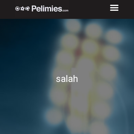
salah