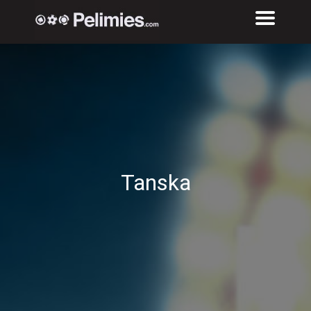
Tanska