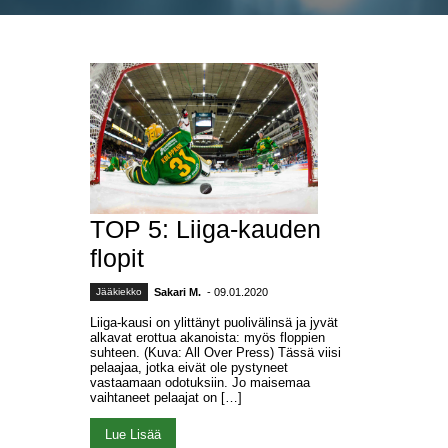
TOP 5: Liiga-kauden
flopit
Jääkiekko
Sakari M.
- 09.01.2020
Liiga-kausi on ylittänyt puolivälinsä ja jyvät
alkavat erottua akanoista: myös floppien
suhteen. (Kuva: All Over Press) Tässä viisi
pelaajaa, jotka eivät ole pystyneet
vastaamaan odotuksiin. Jo maisemaa
vaihtaneet pelaajat on […]
Lue Lisää