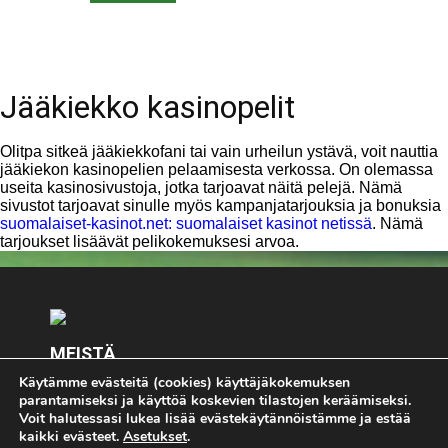
Jääkiekko kasinopelit
Olitpa sitkeä jääkiekkofani tai vain urheilun ystävä, voit nauttia
jääkiekon kasinopelien pelaamisesta verkossa. On olemassa
useita kasinosivustoja, jotka tarjoavat näitä pelejä. Nämä
sivustot tarjoavat sinulle myös kampanjatarjouksia ja bonuksia
suomalaiset-kasinot.net: suomalaiset kasinot netissä
. Nämä
tarjoukset lisäävät pelikokemuksesi arvoa.
MEISTÄ
Käytämme evästeitä (cookies) käyttäjäkokemuksen
Keskity olennaiseen - Pelimies.com. Kaikki pelaaminen
parantamiseksi ja käyttöä koskevien tilastojen keräämiseksi.
on K18 - jos pelaat, pelaa vastuullisesti. Jos koet, että
Voit halutessasi lukea lisää evästekäytännöistämme ja estää
pelaaminen on sinulle tai läheisellesi ongelma, lopeta
kaikki evästeet.
Asetukset
.
pelaaminen välittömästi ja ota yhteyttä