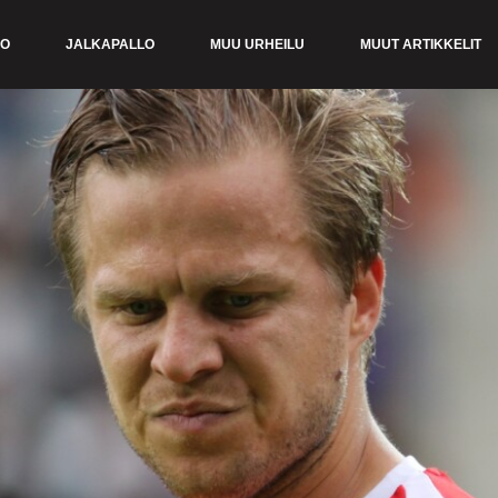
KO
JALKAPALLO
MUU URHEILU
MUUT ARTIKKELIT