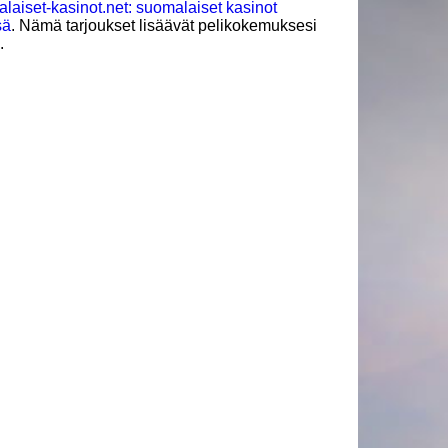
laiset-kasinot.net: suomalaiset kasinot
sä
. Nämä tarjoukset lisäävät pelikokemuksesi
.