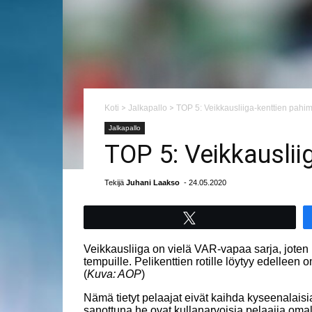
Koti
>
Jalkapallo
>
TOP 5: Veikkausliiga-kenttien pahim
Jalkapallo
TOP 5: Veikkauslii
Tekijä
Juhani Laakso
- 24.05.2020
Tweet
Veikkausliiga on vielä VAR-vapaa sarja, joten p
tempuille. Pelikenttien rotille löytyy edelleen 
(
Kuva: AOP
)
Nämä tietyt pelaajat eivät kaihda kyseenalaisia 
sanottuna he ovat kullanarvoisia pelaajia omal