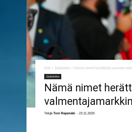
Koti
>
Jääkiekko
>
Nämä nimet herättävät suurinta miel
Jääkiekko
Nämä nimet herättä
valmentajamarkkin
Tekijä
Toni Rajamäki
- 23.11.2020