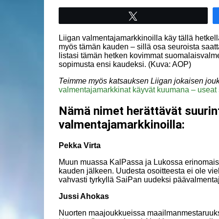
Tweet
Liigan valmentajamarkkinoilla käy tällä hetkell
myös tämän kauden – sillä osa seuroista saat
listasi tämän hetken kovimmat suomalaisvalment
sopimusta ensi kaudeksi. (Kuva: AOP)
Teimme myös katsauksen Liigan jokaisen jouk
valmentajamarkkinat käyvät kuumana – useat 
Nämä nimet herättävät suurint
valmentajamarkkinoilla:
Pekka Virta
Muun muassa KalPassa ja Lukossa erinomaista
kauden jälkeen. Uudesta osoitteesta ei ole vielä
vahvasti tyrkyllä SaiPan uudeksi päävalmentaj
Jussi Ahokas
Nuorten maajoukkueissa maailmanmestaruuksi