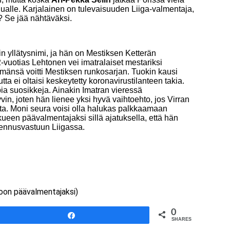
alle. Karjalainen on tulevaisuuden Liiga-valmentaja,
? Se jää nähtäväksi.
kin yllätysnimi, ja hän on Mestiksen Ketterän
uotias Lehtonen vei imatralaiset mestariksi
mänsä voitti Mestiksen runkosarjan. Tuokin kausi
tta ei oltaisi keskeytetty koronavirustilanteen takia.
ia suosikkeja. Ainakin Imatran vieressä
n, joten hän lienee yksi hyvä vaihtoehto, jos Virran
sta. Moni seura voisi olla halukas palkkaamaan
ueen päävalmentajaksi sillä ajatuksella, että hän
ennusvastuun Liigassa.
Koon päävalmentajaksi)
0
Share
SHARES