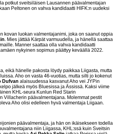
lla potkut sveitsiläisen Lausannen päävalmentajan
aan Peltonen on vahva kandidaatti HIFK:n uudeksi
 kovan luokan valmentajanimi, joka on saanut oppia
in
. Mies jättää Kärpät varmuudella, ja hänellä saattaa
komaille. Manner saattaa olla vahva kandidaatti
rjamäen nykyinen sopimus päättyy keväällä 2022.
a, eikä hänelle pakosta löydy paikkaa Liigasta, mutta
luissa. Aho on vasta 46-vuotias, mutta silti jo kokenut
o Dufvan
alaisuudessa kasvanut Aho vei JYPin
kelpo jälkeä myös Bluesissa ja Ässissä. Kaksi viime
mmäinen KHL-seura Kunlun Red Starin
en Villacherin päävalmentajana. Molemmat pestit
oleva Aho olisi edelleen hyvä valmentaja Liigaan.
leijonien päävalmentaja, ja hän on ikäisekseen todella
puvalmentajana niin Liigassa, KHL:ssä kuin Sveitsin
n, mutta koska
Ari-Pekka Selin
jatkaa Porissa vielä