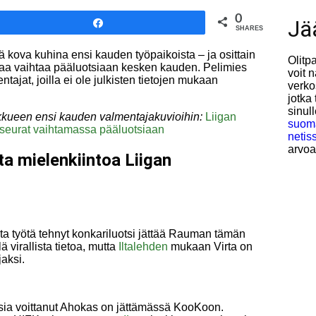
0
Jä
Share
SHARES
ä kova kuhina ensi kauden työpaikoista – ja osittain
Olitp
taa vaihtaa pääluotsiaan kesken kauden. Pelimies
voit 
ajat, joilla ei ole julkisten tietojen mukaan
verko
jotka
sinul
kueen ensi kauden valmentajakuvioihin:
Liigan
suoma
seurat vaihtamassa pääluotsiaan
netis
arvoa
a mielenkiintoa Liigan
 työtä tehnyt konkariluotsi jättää Rauman tämän
 virallista tietoa, mutta
Iltalehden
mukaan Virta on
aksi.
a voittanut Ahokas on jättämässä KooKoon.