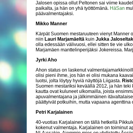
Jalosen opissa ollut Peltonen sai viime kaude
paikalta, ja hän on yhä työttömänä.
HäSan
muk
päävalmentajaksi.
Mikko Manner
Kärpät Suomen mestaruuteen vienyt Manner on
niin
Lauri Marjamäeltä
kuin
Jukka Jaloseltak
olla edessään välivuosi, ellei sitten tie vie ul
Marjamäen manttelinperijäksi Jokereissa. Ma
Jyrki Aho
Ahon status on laskenut valmentajamarkkinoill
olisi pieni ihme, jos hän ei olisi mukana kaavai
luotsi, jolta löytyy hyviä näyttöjä Liigasta.
Rist
Suomen mestariksi keväällä 2012, ja hän teki 
kautta ovat kuluneet ulkomailla, joista ensi
apuvalmentajana ja jälkimmäinen itävaltalais
päättyivät potkuihin, mutta vapaana agenttina 
Petri Karjalainen
40-vuotias Karjalainen on tällä hetkellä Pikku
kokenut valmentaja. Karjalainen on toiminut a
NLA:ssakin. Aiemmin mies on yhdistetty Ässii