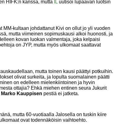
en HIFK:n kanssa, mutta
IL
uutisoi lupaavan luotsin
MM-kultaan johdattanut Kivi on ollut jo yli vuoden
ssä, mutta viimeinen sopimuskausi alkoi huonosti, ja
delleen kovan luokan valmentaja, joka kelpaisi
oehtoja on JYP, mutta myös ulkomaat saattavat
auskaudellaan, mutta toinen kausi päättyi potkuihin.
kset olivat surkeita, ja lopulta suomalainen päätti
minen on edelleen mielenkiintoinen ja hyvin
mesta ottajia? Ehkä miehen entinen seura Jukurit
n
Marko Kauppisen
pestiä ei jatketa.
nä, mutta 60-vuotiaalla Jalosella on tuskin kiire
n ulkomaat ovat todennäköisin vaihtoehto.