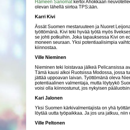
Hämeen Sanomat
kertoi Ahokkaan neuvotelle
olevan lähellä siirtoa TPS:ään.
Karri Kivi
Ässät Suomen mestaruuteen ja Nuoret Leijonat 
työttömänä. Kivi teki hyvää työtä myös Ilvekse
se johti potkuihin. Joka tapauksessa Kivi on e
moneen seuraan. Yksi potentiaalisimpia vaiht
kiinnostaa.
Ville Nieminen
Nieminen teki loistavaa jälkeä Pelicansissa av
Tämä kausi alkoi Ruotsissa Modossa, jossa tulo
jättää uppoavan laivan. Työttömänä oleva Nie
potentiaalinen valmentaja, mutta löytyykö Suo
voisi olla kiinnostunut, jos nykyisen pääluotsi
Kari Jalonen
Yksi Suomen kärkivalmentajista on yhä työttämä
löytää uutta työpaikkaa. Ja jos ura jatkuu, nii
Ville Peltonen