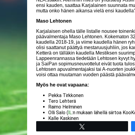
ensi kauden, saattaa Karjalainen suunnata muu
mutta onko hänen aikansa vielä ensi kaudella
Maso Lehtonen
Karjalaisen ohella tälle listalle nousee toinen
päävalmentaja Maso Lehtonen. Kokematon 32-v
kaudella 2018-19, ja viime kaudella hänen ryh
olisi saattanut päättyä mestaruusjuhliin, jos kau
Ketterä on tälläkin kaudella Mestiksen suurimp
Lappeenrannassa tiedetään Lehtosen kyvyt hyvi
ja SaiPan sopimusneuvottelut eivät tuota tulo
Lehtosen apuvalmentajaksi tai A-nuorten joukk
voisi ottaa muutaman vuoden päästä päävalm
Myös he ovat vapaana:
Pekka Tirkkonen
Tero Lehterä
Raimo Helminen
Olli Salo (
:n mukaan lähellä siirtoa Koo
IL
Kalle Kaskinen
Tweet