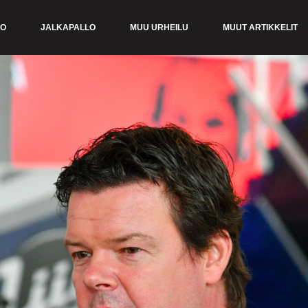
KO
JALKAPALLO
MUU URHEILU
MUUT ARTIKKELIT