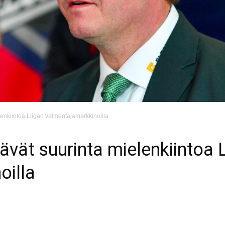
enkiintoa Liigan valmentajamarkkinoilla
vät suurinta mielenkiintoa L
oilla