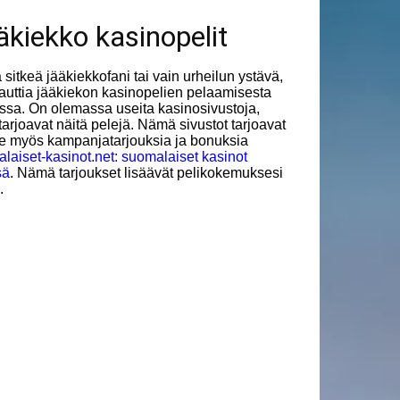
äkiekko kasinopelit
a sitkeä jääkiekkofani tai vain urheilun ystävä,
nauttia jääkiekon kasinopelien pelaamisesta
ssa. On olemassa useita kasinosivustoja,
 tarjoavat näitä pelejä. Nämä sivustot tarjoavat
le myös kampanjatarjouksia ja bonuksia
laiset-kasinot.net: suomalaiset kasinot
sä
. Nämä tarjoukset lisäävät pelikokemuksesi
.