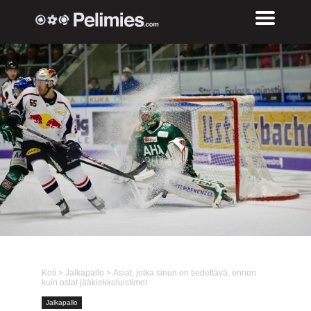
Koti
>
Jalkapallo
>
Asiat, jotka sinun on tiedettävä, ennen
kuin ostat jääkiekkoluistimet
Jalkapallo