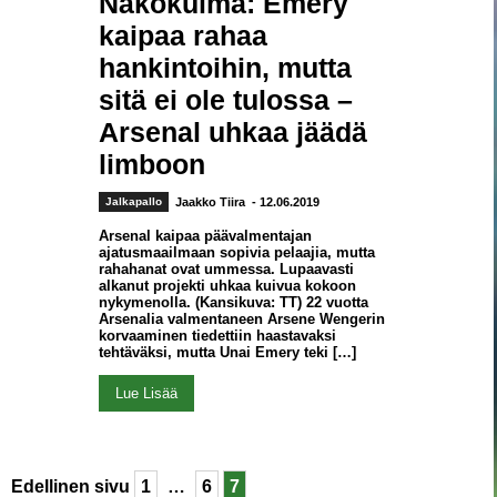
Näkökulma: Emery
kaipaa rahaa
hankintoihin, mutta
sitä ei ole tulossa –
Arsenal uhkaa jäädä
limboon
Jalkapallo
Jaakko Tiira
- 12.06.2019
Arsenal kaipaa päävalmentajan
ajatusmaailmaan sopivia pelaajia, mutta
rahahanat ovat ummessa. Lupaavasti
alkanut projekti uhkaa kuivua kokoon
nykymenolla. (Kansikuva: TT) 22 vuotta
Arsenalia valmentaneen Arsene Wengerin
korvaaminen tiedettiin haastavaksi
tehtäväksi, mutta Unai Emery teki […]
Lue Lisää
Edellinen sivu
1
…
6
7