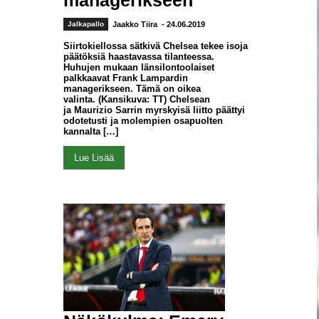
Jalkapallo
Jaakko Tiira
- 24.06.2019
Siirtokiellossa sätkivä Chelsea tekee isoja
päätöksiä haastavassa tilanteessa.
Huhujen mukaan länsilontoolaiset
palkkaavat Frank Lampardin
managerikseen. Tämä on oikea
valinta. (Kansikuva: TT) Chelsean
ja Maurizio Sarrin myrskyisä liitto päättyi
odotetusti ja molempien osapuolten
kannalta […]
Lue Lisää