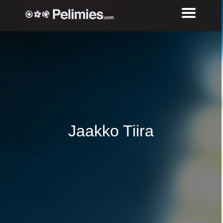
Jaakko Tiira